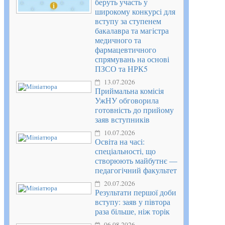
беруть участь у
широкому конкурсі для
вступу за ступенем
бакалавра та магістра
медичного та
фармацевтичного
спрямувань на основі
ПЗСО та НРК5
13.07.2026
Приймальна комісія
УжНУ обговорила
готовність до прийому
заяв вступників
10.07.2026
Освіта на часі:
спеціальності, що
створюють майбутнє —
педагогічний факультет
20.07.2026
Результати першої доби
вступу: заяв у півтора
раза більше, ніж торік
06.08.2026