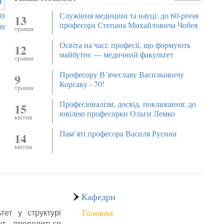
до
Служіння медицині та науці: до 60-річчя
13
ко
професора Степана Михайловича Чобея
травня
Освіта на часі: професії, що формують
12
майбутнє — медичний факультет
травня
Професору В’ячеславу Васильовичу
9
Корсаку - 70!
травня
Професіоналізм, досвід, покликання: до
15
ювілею професорки Ольги Лемко
квітня
Пам’яті професора Василя Русина
14
квітня
Кафедри
ет у структурі
Головна
ут проводиться