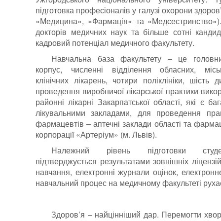
підготовка професіоналів у галузі охорони здоров’
«Медицина», «Фармація» та «Медсестринство»)
докторів медичних наук та більше сотні кандид
кадровий потенціал медичного факультету.
Навчальна база факультету – це головн
корпус, численні відділення обласних, міськ
клінічних лікарень, чотири поліклініки, шість 
проведення виробничої лікарської практики вико
районні лікарні Закарпатської області, які є б
лікувальними закладами, для проведення прак
фармацевтів – аптечні заклади області та фарма
корпорації «Артеріум» (м. Львів).
Належний рівень підготовки студ
підтверджується результатами зовнішніх ліцензі
навчання, електронні журнали оцінок, електрон
навчальний процес на медичному факультеті рухає
Здоров’я – найцінніший дар. Перемогти хвор