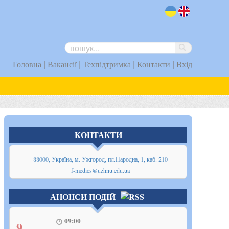
uk
en
|
|
|
|
Головна
Вакансії
Техпідтримка
Контакти
Вхід
КОНТАКТИ
88000, Україна, м. Ужгород, пл.Народна, 1, каб. 210
f-medics@uzhnu.edu.ua
АНОНСИ ПОДІЙ
09:00
9