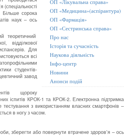
ОП «Лікувальна справа»
я (спеціальності
ОП «Медицина»(аспірантура)
. Більше сорока
ОП «Фармація»
атів наук – ось
ОП «Сестринська справа»
ий теоретичний
Про нас
ої, відділкової
Історія та сучасність
диспансерів. Для
Наукова діяльність
ристовуються всі
агатопрофільними
Інфо-центр
тики студентів-
Новини
цевтичний завод
Анонси подій
ентів щороку
йних іспитів КРОК-1 та КРОК-2. Електронна підтримка
не тестування з використанням власних смартфонів –
ться в ногу з часом.
оби, зберегти або повернути втрачене здоров’я – ось