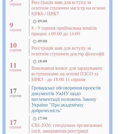
Реєстрація заяв для вступу за
серпня
освітнім ступенем магістр на основі
НРК6 / НРК7
09:00
9
8 - 9 серпня приймальна комісія
серпня
працює з 09:00 до 14:00
09:00
10
Реєстрація заяв для вступу за
серпня
освітнім ступенем доктор філософії
18:00
11
Виконання вимог для зарахування
серпня
вступниками на основі ПЗСО та
НРК5 - до 18:00 11 серпня
Громадське обговорення проєктів
17
документів УжНУ щодо
серпня
імплементації положень Закону
України "Про академічну
доброчесність"
17:00
17
ЄВІ-2026: спеціально організовані
серпня
сесії, завершення реєстрації