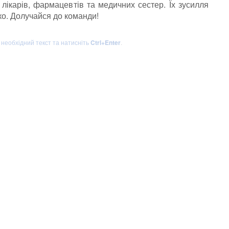
лікарів, фармацевтів та медичних сестер. Їх зусилля
ко. Долучайся до команди!
ь необхідний текст та натисніть
Ctrl+Enter
.