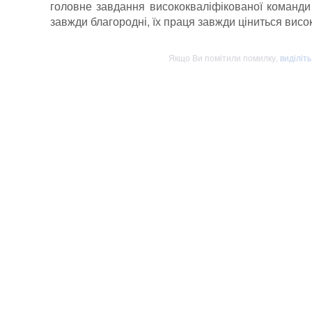
головне завдання висококваліфікованої команди 
завжди благородні, їх праця завжди ціниться висо
Якщо Ви помітили помилку,
виділіт