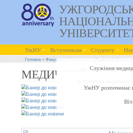
УЖГОРОДСЬ
НАЦІОНАЛЬ
УНІВЕРСИТЕ
УжНУ
Вступникам
Студенту
Нау
Головна
»
Факультети / Інститути
»
Медичний факульте
Служіння медици
МЕДИЧНИЙ ФАКУЛЬ
Студентка медичного
Профе
УжНУ розпочинає п
п
Віт