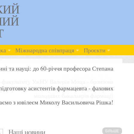
КИЙ
НИЙ
Т
ка
Міжнародна співпраця
Проєкти
т
ні та науці: до 60-річчя професора Степана
ТЕТ
Михайловича Чобея
 факультету УжНУ Валерія Моца - бронзова
сору В’ячеславу Васильовичу Корсаку - 70!
ідготовку асистентів фармацевта - фахових
ризерка чемпіонату світу з кіокушин карате
молодших бакалаврів фармації
аємо з ювілеєм Миколу Васильовича Рішка!
Наші новини
БІЛЬШЕ