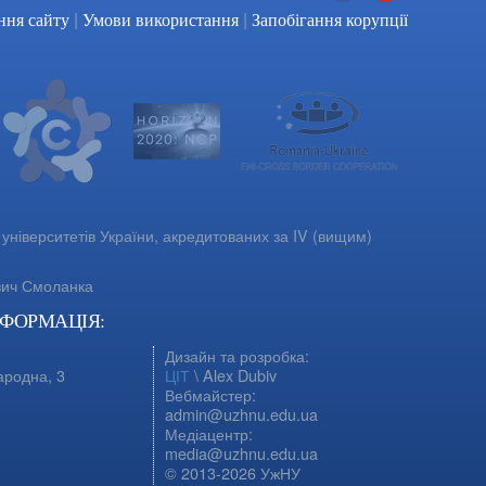
|
|
Facebook
YouTube
ння сайту
Умови використання
Запобігання корупції
університетів України, акредитованих за IV (вищим)
вич Смоланка
НФОРМАЦІЯ:
Дизайн та розробка:
ародна, 3
ЦІТ
\ Alex Dubiv
Вебмайстер:
admin@uzhnu.edu.ua
Медіацентр:
media@uzhnu.edu.ua
© 2013-2026 УжНУ