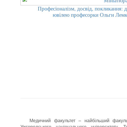
Професіоналізм, досвід, покликання: 
ювілею професорки Ольги Лем
Медичний факультет – найбільший факульт
Ужгородського національного університету. Т