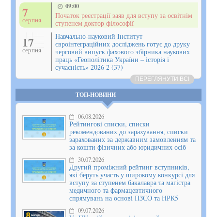
09:00
7
Початок реєстрації заяв для вступу за освітнім
серпня
ступенем доктор філософії
Навчально-науковий Інститут
17
євроінтеграційних досліджень готує до друку
серпня
черговий випуск фахового збірника наукових
праць «Геополітика України – історія і
сучасність» 2026 2 (37)
ПЕРЕГЛЯНУТИ ВСІ
ТОП-НОВИНИ
06.08.2026
Рейтингові списки, списки
рекомендованих до зарахування, списки
зарахованих за державним замовленням та
за кошти фізичних або юридичних осіб
30.07.2026
Другий проміжний рейтинг вступників,
які беруть участь у широкому конкурсі для
вступу за ступенем бакалавра та магістра
медичного та фармацевтичного
спрямувань на основі ПЗСО та НРК5
09.07.2026