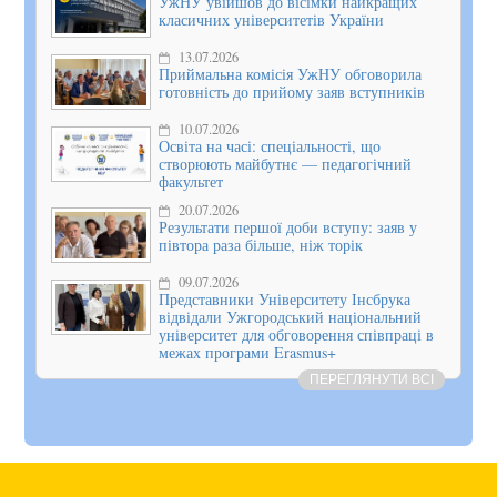
УжНУ увійшов до вісімки найкращих
класичних університетів України
13.07.2026
Приймальна комісія УжНУ обговорила
готовність до прийому заяв вступників
10.07.2026
Освіта на часі: спеціальності, що
створюють майбутнє — педагогічний
факультет
20.07.2026
Результати першої доби вступу: заяв у
півтора раза більше, ніж торік
09.07.2026
Представники Університету Інсбрука
відвідали Ужгородський національний
університет для обговорення співпраці в
межах програми Erasmus+
ПЕРЕГЛЯНУТИ ВСІ