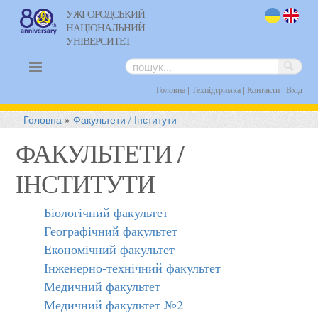
УЖГОРОДСЬКИЙ
НАЦІОНАЛЬНИЙ
uk
en
УНІВЕРСИТЕТ
|
|
|
Головна
Техпідтримка
Контакти
Вхід
Головна
»
Факультети / Інститути
ФАКУЛЬТЕТИ /
ІНСТИТУТИ
Біологічний факультет
Географічний факультет
Економічний факультет
Інженерно-технічний факультет
Медичний факультет
Медичний факультет №2