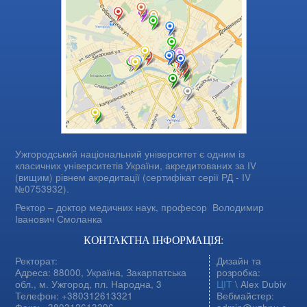
Ужгородський національний університет є одним із
класичних університетів України, акредитованих за IV
(вищим) рівнем акредитації (сертифікат серії РД - IV
№0753932).
Ректор – доктор медичних наук, професор
Володимир
Іванович Смоланка
КОНТАКТНА ІНФОРМАЦІЯ:
Ректорат:
Дизайн та
Адреса: 88000, Україна, Закарпатська
розробка:
обл., м. Ужгород, пл. Народна, 3
ЦІТ
\ Alex Dubiv
Телефон: +380312613321
Вебмайстер: