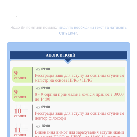
.
Якщо Ви помітили помилку,
виділіть необхідний текст та натисніть
Ctrl+Enter
.
АНОНСИ ПОДІЙ
09:00
9
Реєстрація заяв для вступу за освітнім ступенем
серпня
магістр на основі НРК6 / НРК7
09:00
9
8 - 9 серпня приймальна комісія працює з 09:00
серпня
до 14:00
09:00
10
Реєстрація заяв для вступу за освітнім ступенем
серпня
доктор філософії
18:00
11
Виконання вимог для зарахування вступниками
серпня
на основі ПЗСО та НРК5 - до 18:00 11 серпня