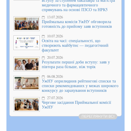
вступу за ступенем бакалавра та магістра
медичного та фармацевтичного
спрямувань на основі ПЗСО та НРК5
13.07.2026
Приймальна комісія УжНУ обговорила
готовність до прийому заяв вступників
10.07.2026
Освіта на часі: спеціальності, що
створюють майбутнє — педагогічний
факультет
20.07.2026
Результати першої доби вступу: заяв у
півтора раза більше, ніж торік
06.08.2026
УжНУ оприлюднив рейтингові списки та
списки рекомендованих у межах широкого
конкурсу до зарахування вступників
27.07.2026
Чергове засідання Приймальної комісії
УжНУ
ПЕРЕГЛЯНУТИ ВСІ