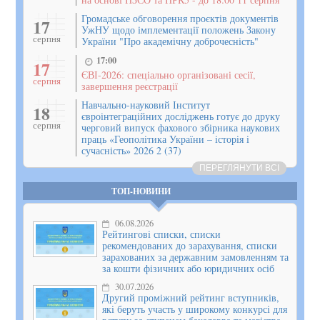
Громадське обговорення проєктів документів
17
УжНУ щодо імплементації положень Закону
серпня
України "Про академічну доброчесність"
17:00
17
ЄВІ-2026: спеціально організовані сесії,
серпня
завершення реєстрації
Навчально-науковий Інститут
18
євроінтеграційних досліджень готує до друку
серпня
черговий випуск фахового збірника наукових
праць «Геополітика України – історія і
сучасність» 2026 2 (37)
ПЕРЕГЛЯНУТИ ВСІ
ТОП-НОВИНИ
06.08.2026
Рейтингові списки, списки
рекомендованих до зарахування, списки
зарахованих за державним замовленням та
за кошти фізичних або юридичних осіб
30.07.2026
Другий проміжний рейтинг вступників,
які беруть участь у широкому конкурсі для