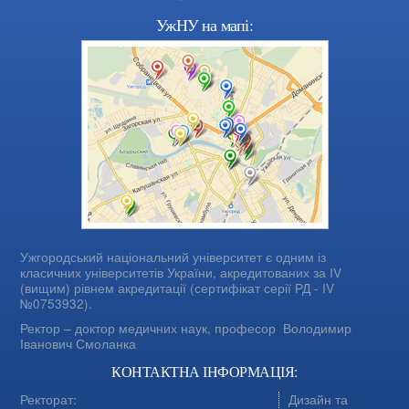
УжНУ на мапі:
Ужгородський національний університет є одним із
класичних університетів України, акредитованих за IV
(вищим) рівнем акредитації (сертифікат серії РД - IV
№0753932).
Ректор – доктор медичних наук, професор
Володимир
Іванович Смоланка
КОНТАКТНА ІНФОРМАЦІЯ:
Ректорат:
Дизайн та