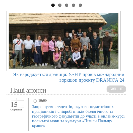
Як народжується драниця: УжНУ провів міжнародний
воркшоп проєкту DRANICA.24
Наші анонси
БІЛЬШЕ
10:00
15
Запрошуємо студентів, науково-педагогічних
серпня
працівників і співробітників біологічного та
географічного факультетів до участі в онлайн-курсі
польської мови та культури «Пізнай Польщу
краще»