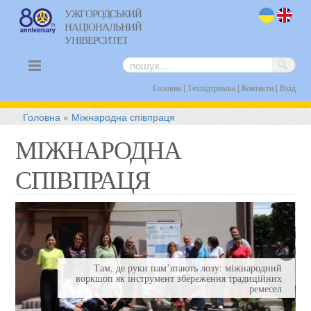
УЖГОРОДСЬКИЙ
НАЦІОНАЛЬНИЙ
uk
en
УНІВЕРСИТЕТ
|
|
|
Головна
Техпідтримка
Контакти
Вхід
Головна
»
Міжнародна співпраця
МІЖНАРОДНА
СПІВПРАЦЯ
и
Там, де руки памʼятають лозу: міжнародний
і
воркшоп як інструмент збереження традиційних
в
ремесел