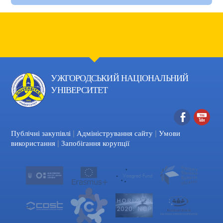
УЖГОРОДСЬКИЙ НАЦІОНАЛЬНИЙ
УНІВЕРСИТЕТ
|
|
Facebook
YouTube
Публічні закупівлі
Адміністрування сайту
Умови
|
використання
Запобігання корупції