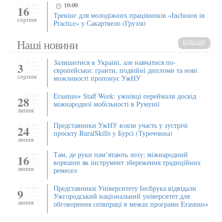
10:00
16
Тренінг для молодіжних працівників «Inclusion in
серпня
Practice» у Сакартвело (Грузія)
Наші новини
БІЛЬШЕ
Залишитися в Україні, але навчатися по-
3
європейськи: гранти, подвійні дипломи та нові
серпня
можливості пропонує УжНУ
Erasmus+ Staff Week: ужнівці переймали досвід
28
міжнародної мобільності в Румунії
липня
Представники УжНУ взяли участь у зустрічі
24
проєкту RuralSkills у Бурсі (Туреччина)
липня
Там, де руки памʼятають лозу: міжнародний
16
воркшоп як інструмент збереження традиційних
липня
ремесел
Представники Університету Інсбрука відвідали
9
Ужгородський національний університет для
липня
обговорення співпраці в межах програми Erasmus+