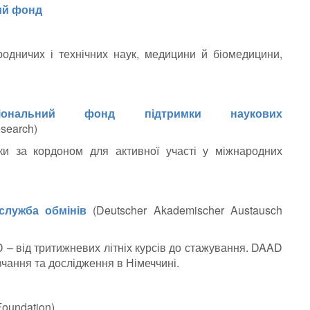
ий фонд
одничих і технічних наук, медицини й біомедицини,
ціональний фонд підтримки наукових
esearch)
ки за кордоном для активної участі у міжнародних
 служба обмінів
(Deutscher Akademischer Austausch
– від тритижневих літніх курсів до стажування. DAAD
вчання та дослідження в Німеччині.
Foundation)