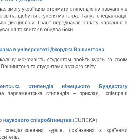
 дає змогу українцям отримати стипендію на навчання в
ків на здобуття ступеня магістра. Галузі спеціалізації:
одничі дисципліни. Грант передбачає оплату навчання в
ування та квиток в обидва боки.
грама в університеті Джорджа Вашингтона
кальну можливість студентам пройти курси за своїм
Вашингтона та студентами з усього світу
ентська стипендія німецького Бундестагу
родна парламентська стипендія – приклад співпраці
о наукового співробітництва
(EUREKA)
 спеціалізованих курсів, пов’язаних з країнами
ситетів.