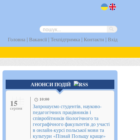
uk
en
|
|
|
|
Головна
Вакансії
Техпідтримка
Контакти
Вхід
АНОНСИ ПОДІЙ
10:00
15
Запрошуємо студентів, науково-
серпня
педагогічних працівників і
співробітників біологічного та
географічного факультетів до участі
в онлайн-курсі польської мови та
культури «Пізнай Польщу краще»