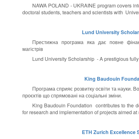
NAWA POLAND - UKRAINE program covers interns
doctoral students, teachers and scientists with Univer
Lund University Schola
Престижна програма яка дає повне фінанс
магістрів
Lund University Scholarship -
A prestigious full
King Baudouin Founda
Програма сприяє розвитку освіти та науки. В
проєктів що спрямовані на соціальні зміни.
King Baudouin Foundation
contributes to the d
for research and implementation of projects aimed at
ETH Zurich Excellence 