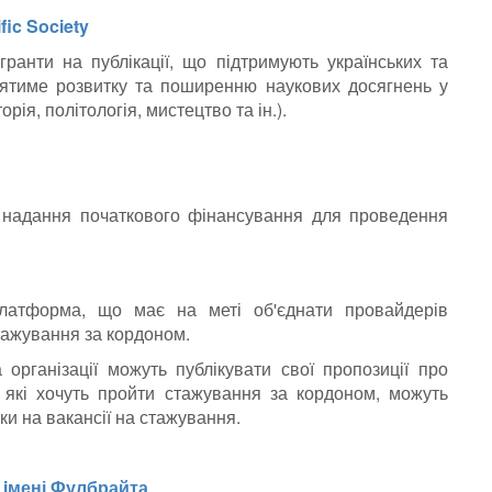
fic Society
ранти на публікації, що підтримують українських та
риятиме розвитку та поширенню наукових досягнень у
орія, політологія, мистецтво та ін.).
 надання початкового фінансування для проведення
атформа, що має на меті об'єднати провайдерів
стажування за кордоном.
а організації можуть публікувати свої пропозиції про
, які хочуть пройти стажування за кордоном, можуть
ки на вакансії на стажування.
 iмені Фулбрайта