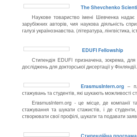
The Shevchenko Scienti
Наукове товариство імені Шевченка надає г
зарубіжних авторів, чия наукова діяльність сп
галузі українознавства. (література, лінгвістика, іст
EDUFI Fellowship
Стипендія EDUFI призначена, зокрема, для
досліджень для докторської дисертації у Фінляндії.
ErasmusIntern.org
– пл
стажувань та студентів, які шукають можливості 
ErasmusIntern.org - це місце, де компанії т
стажування та шукати стажистів, і де студенти
створювати свої профілі, шукати та подавати заяв
Стипендійна програма