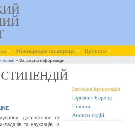
КИЙ
НИЙ
Т
ка
Міжнародна співпраця
Проєкти
ипендій
»
Загальна інформація
 СТИПЕНДІЙ
Загальна інформація
Горизонт Європа
Новини
INE
Анонси подій
ування, дослідження та
викладачів та науковців з