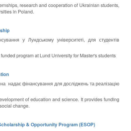
hips, research and cooperation of Ukrainian students,
sities in Poland.
rship
ування у Лундському університеті, для студентів
y funded program at Lund University for Master's students
tion
она надає фінансування для досліджень та реалізацію
evelopment of education and science. It provides funding
 social change.
Scholarship & Opportunity Program (ESOP)