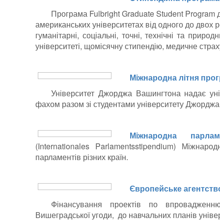
Програма Fulbright Graduate Student Program
американських університетах від одного до двох ро
гуманітарні, соціальні, точні, технічні та прир
університеті, щомісячну стипендію, медичне страх
Міжнародна літня про
Університет Джорджа Вашингтона надає уні
фахом разом зі студентами університету Джорджа 
Міжнародна парлам
(Internationales Parlamentsstipendium) Міжна
парламентів різних країн.
Європейське агентств
Фінансування проектів по впровадженню
Вишеградської угоди, до навчальних планів універ