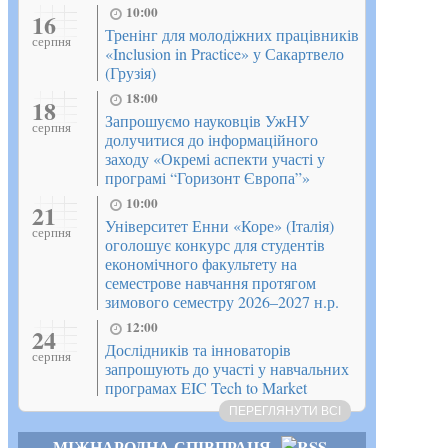
10:00
16
Тренінг для молодіжних працівників
серпня
«Inclusion in Practice» у Сакартвело
(Грузія)
18:00
18
Запрошуємо науковців УжНУ
серпня
долучитися до інформаційного
заходу «Окремі аспекти участі у
програмі “Горизонт Європа”»
10:00
21
Університет Енни «Коре» (Італія)
серпня
оголошує конкурс для студентів
економічного факультету на
семестрове навчання протягом
зимового семестру 2026–2027 н.р.
12:00
24
Дослідників та інноваторів
серпня
запрошують до участі у навчальних
програмах EIC Tech to Market
ПЕРЕГЛЯНУТИ ВСІ
МІЖНАРОДНА СПІВПРАЦЯ