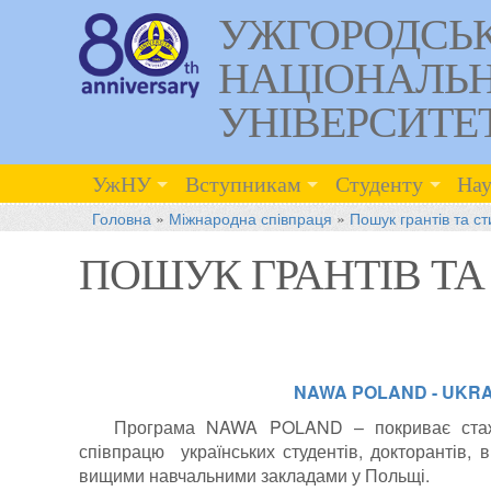
УЖГОРОДСЬ
НАЦІОНАЛЬ
УНІВЕРСИТЕ
УжНУ
Вступникам
Студенту
Нау
Головна
»
Міжнародна співпраця
»
Пошук грантів та ст
ПОШУК ГРАНТІВ ТА
NAWA POLAND - UKRA
Програма NAWA POLAND – покриває стаж
співпрацю українських студентів, докторантів, 
вищими навчальними закладами у Польщі.