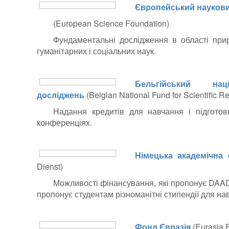
Європейський науков
(European Science Foundation)
Фундаментальні дослідження в області прир
гуманітарних і соціальних наук.
Бельгійський на
досліджень
(Belgian National Fund for Scientific R
Надання кредитів для навчання і підготов
конференціях.
Німецька академічна
Dienst)
Можливості фінансування, які пропонує DAAD 
пропонує студентам різноманітні стипендії для на
Фонд Євразія
(Eurasia 