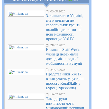
03.08.2026
Залишитися в Україні,
але навчатися по-
європейськи: гранти,
подвійні дипломи та
нові можливості
пропонує УжНУ
28.07.2026
Erasmus+ Staff Week:
ужнівці переймали
досвід міжнародної
мобільності в Румунії
24.07.2026
Представники УжНУ
взяли участь у зустрічі
проєкту RuralSkills у
Бурсі (Туреччина)
16.07.2026
Там, де руки
памʼятають лозу:
міжнародний воркшоп