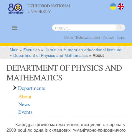
UZHHOROD NATIONAL
UNIVERSITY
uk
en
|
|
|
Home
Technical support
Contacts
Login
Main
»
Faculties
»
Ukrainian-Hungarian educational institute
»
Department of Physics and Mathematics
»
About
DEPARTMENT OF PHYSICS AND
MATHEMATICS
Departments
About
News
Events
Кафедра фізико-математичних дисциплін створена у
2008 році як одна із складових гуманітарно-природничого