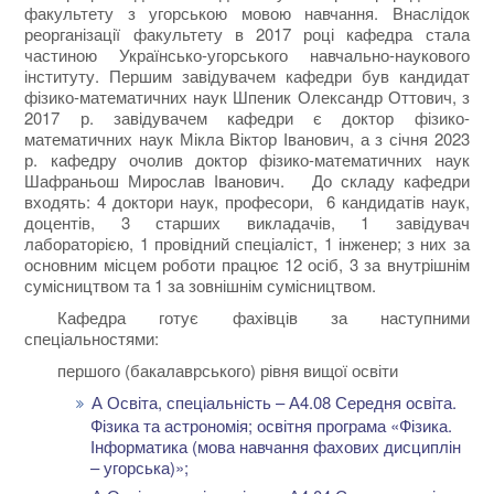
факультету з угорською мовою навчання. Внаслідок
реорганізації факультету в 2017 році кафедра стала
частиною Українсько-угорського навчально-наукового
інституту. Першим завідувачем кафедри був кандидат
фізико-математичних наук Шпеник Олександр Оттович, з
2017 р. завідувачем кафедри є доктор фізико-
математичних наук Мікла Віктор Іванович, а з січня 2023
р. кафедру очолив доктор фізико-математичних наук
Шафраньош Мирослав Іванович. До складу кафедри
входять: 4 доктори наук, професори, 6 кандидатів наук,
доцентів, 3 старших викладачів, 1 завідувач
лабораторією, 1 провідний спеціаліст, 1 інженер; з них за
основним місцем роботи працює 12 осіб, 3 за внутрішнім
сумісництвом та 1 за зовнішнім сумісництвом.
Кафедра готує фахівців за наступними
спеціальностями:
першого (бакалаврського) рівня вищої освіти
А Освіта, спеціальність – А4.08 Середня освіта.
Фізика та астрономія; освітня програма «Фізика.
Інформатика (мова навчання фахових дисциплін
– угорська)»;