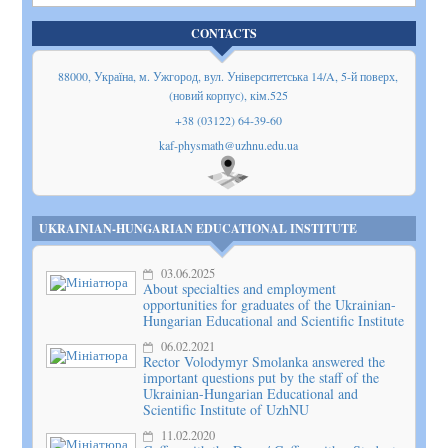
CONTACTS
88000, Україна, м. Ужгород, вул. Університетська 14/A, 5-й поверх,
(новий корпус), кім.525
+38 (03122) 64-39-60
kaf-physmath@uzhnu.edu.ua
Show
on map
UKRAINIAN-HUNGARIAN EDUCATIONAL INSTITUTE
03.06.2025
About specialties and employment
opportunities for graduates of the Ukrainian-
Hungarian Educational and Scientific Institute
06.02.2021
Rector Volodymyr Smolanka answered the
important questions put by the staff of the
Ukrainian-Hungarian Educational and
Scientific Institute of UzhNU
11.02.2020