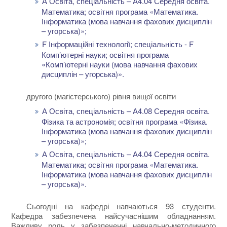
А Освіта, спеціальність – А4.04 Середня освіта.
Математика; освітня програма «Математика.
Інформатика (мова навчання фахових дисциплін
– угорська)»;
F Інформаційні технології; спеціальність - F
Комп’ютерні науки; освітня програма
«Комп’ютерні науки (мова навчання фахових
дисциплін – угорська)».
другого (магістерського) рівня вищої освіти
А Освіта, спеціальність – А4.08 Середня освіта.
Фізика та астрономія; освітня програма «Фізика.
Інформатика (мова навчання фахових дисциплін
– угорська)»;
А Освіта, спеціальність – А4.04 Середня освіта.
Математика; освітня програма «Математика.
Інформатика (мова навчання фахових дисциплін
– угорська)».
Сьогодні на кафедрі навчаються 93 студенти.
Кафедра забезпечена найсучаснішим обладнанням.
Важливу роль у забезпеченні навчально-методичного