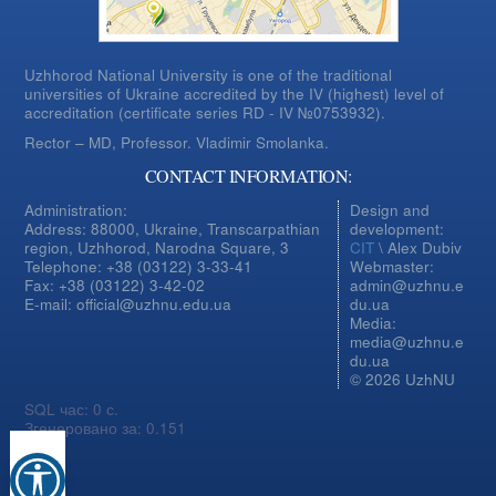
Uzhhorod National University is one of the traditional
universities of Ukraine accredited by the IV (highest) level of
accreditation (certificate series RD - IV №0753932).
Rector – MD, Professor.
Vladimir Smolanka.
CONTACT INFORMATION:
Administration:
Design and
Address: 88000, Ukraine, Transcarpathian
development:
region, Uzhhorod, Narodna Square, 3
CIT
\ Alex Dubiv
Telephone: +38 (03122) 3-33-41
Webmaster:
Fax: +38 (03122) 3-42-02
admin@uzhnu.e
E-mail: official@uzhnu.edu.ua
du.ua
Media:
media@uzhnu.e
du.ua
© 2026 UzhNU
SQL час: 0 с.
Згенеровано за: 0.151