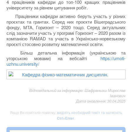
4
працівників кафедри до топ-100 кращих працівників
університету за рівнем цитування робіт.
Працівники кафедри активно беруть участь у різних
проєктах та грантах. Серед них проєкти Вішеградського
фонду, MTA, Горизонт – 2020 тощо. Серед актуальних
слід зазначити участь у програмі Горизонт – 2020 разом із
компанією RAMAD та участь в Українсько-норвезькому
проєкті стосовно розвитку математичної освіти.
Більш детальна інформація (українською та
угорською мовами) на вебсайті
https://umoti-
uzhnu.university/
Відповідальний за інформацію: Шафраньош Мирослав
Іванович
Дата оновлення: 30.04.2025
Якщо Ви помітили помилку,
виділіть необхідний текст та натисніть
Ctrl+Enter
.