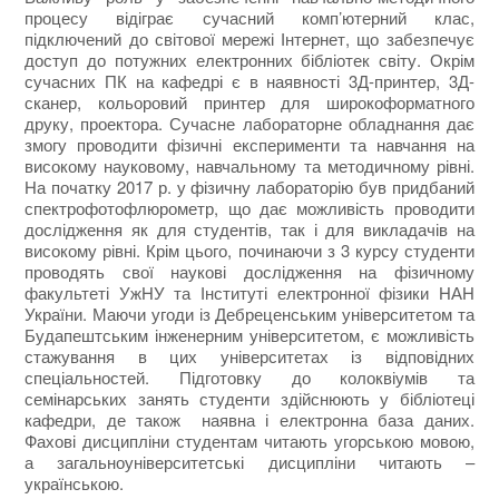
процесу відіграє сучасний комп’ютерний клас,
підключений до світової мережі Інтернет, що забезпечує
доступ до потужних електронних бібліотек світу. Окрім
сучасних ПК на кафедрі є в наявності 3Д-принтер, 3Д-
сканер, кольоровий принтер для широкоформатного
друку, проектора. Сучасне лабораторне обладнання дає
змогу проводити фізичні експерименти та навчання на
високому науковому, навчальному та методичному рівні.
На початку 2017 р. у фізичну лабораторію був придбаний
спектрофотофлюрометр, що дає можливість проводити
дослідження як для студентів, так і для викладачів на
високому рівні. Крім цього, починаючи з 3 курсу студенти
проводять свої наукові дослідження на фізичному
факультеті УжНУ та Інституті електронної фізики НАН
України. Маючи угоди із Дебреценським університетом та
Будапештським інженерним університетом, є можливість
стажування в цих університетах із відповідних
спеціальностей. Підготовку до колоквіумів та
семінарських занять студенти здійснюють у бібліотеці
кафедри, де також наявна і електронна база даних.
Фахові дисципліни студентам читають угорською мовою,
а загальноуніверситетські дисципліни читають –
українською.