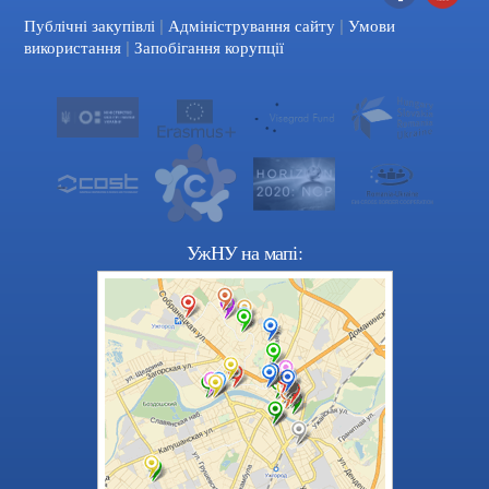
|
|
Facebook
YouTube
Публічні закупівлі
Адміністрування сайту
Умови
|
використання
Запобігання корупції
УжНУ на мапі: