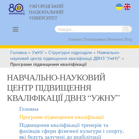
УЖГОРОДСЬКИЙ
НАЦІОНАЛЬНИЙ
uk
en
УНІВЕРСИТЕТ
|
|
|
Головна
Техпідтримка
Контакти
Вхід
Головна
»
УжНУ
»
Структурні підрозділи
»
Навчально-
науковий центр підвищення кваліфікації ДВНЗ “УжНУ”
»
Програми підвищення кваліфікації
НАВЧАЛЬНО-НАУКОВИЙ
ЦЕНТР ПІДВИЩЕННЯ
КВАЛІФІКАЦІЇ ДВНЗ “УЖНУ”
Головна
Програми підвищення кваліфікації
Підвищення кваліфікації тренерів та
фахівців сфери фізичної культури і спорту,
які будуть залучені до реабілітації