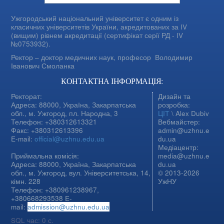
Ужгородський національний університет є одним із
класичних університетів України, акредитованих за IV
(вищим) рівнем акредитації (сертифікат серії РД - IV
№0753932).
Ректор – доктор медичних наук, професор
Володимир
Іванович Смоланка
КОНТАКТНА ІНФОРМАЦІЯ:
Ректорат:
Дизайн та
Адреса: 88000, Україна, Закарпатська
розробка:
обл., м. Ужгород, пл. Народна, 3
ЦІТ
\ Alex Dubiv
Телефон: +380312613321
Вебмайстер:
Факс: +380312613396
admin@uzhnu.e
E-mail:
official@uzhnu.edu.ua
du.ua
Медіацентр:
Приймальна комісія:
media@uzhnu.e
Адреса: 88000, Україна, Закарпатська
du.ua
обл., м. Ужгород, вул. Університетська, 14,
© 2013-2026
кімн. 228
УжНУ
Телефон: +380961238967,
+380668293538 E-
mail:
admission@uzhnu.edu.ua
SQL час: 0 с.