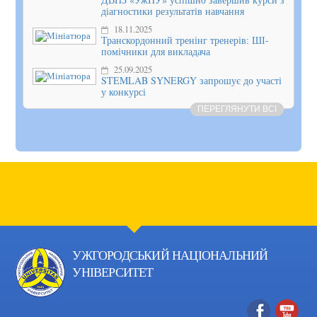
діагностики результатів навчання
18.11.2025
Транскордонний тренінг тренерів: ШІ-
помічники для викладача
25.09.2025
STEMLAB SYNERGY запрошує до участі
у конкурсі
ПЕРЕГЛЯНУТИ ВСІ
УЖГОРОДСЬКИЙ НАЦІОНАЛЬНИЙ
УНІВЕРСИТЕТ