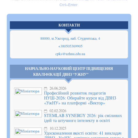
Ctrl+Enter
.
КОНТАКТИ
88000, м.Ужгород, наб. Студентська, 4
+380505369905
cpks@uzhnu.edu.ua
НАВЧАЛЬНО-НАУКОВИЙ ЦЕНТР ПІДВИЩЕННЯ
КВАЛІФІКАЦІЇ ДВНЗ “УЖНУ”
26.06.2026
Професійний розвиток педагогів
НУШ-2026: Обирайте курси від ДВНЗ
«УжНУ» на платформі «Вектор»
02.02.2026
STEMLAB SYNERGY 2026: рік сміливих
ідей та штучного інтелекту в освіті
10.12.2025
Удосконалення якості освіти: 41 викладач
ДВНЗ «УжНУ» успішно завершив курси з