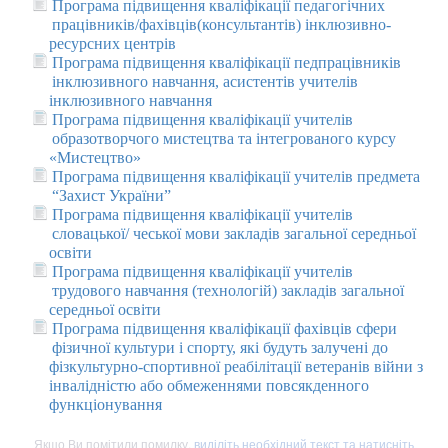
Програма підвищення кваліфікації педагогічних
працівників/фахівців(консультантів) інклюзивно-
ресурсних центрів
Програма підвищення кваліфікації педпрацівників
інклюзивного навчання, асистентів учителів
інклюзивного навчання
Програма підвищення кваліфікації учителів
образотворчого мистецтва та інтегрованого курсу
«Мистецтво»
Програма підвищення кваліфікації учителів предмета
“Захист України”
Програма підвищення кваліфікації учителів
словацької/ чеської мови закладів загальної середньої
освіти
Програма підвищення кваліфікації учителів
трудового навчання (технологій) закладів загальної
середньої освіти
Програма підвищення кваліфікації фахівців сфери
фізичної культури і спорту, які будуть залучені до
фізкультурно-спортивної реабілітації ветеранів війни з
інвалідністю або обмеженнями повсякденного
функціонування
Якщо Ви помітили помилку,
виділіть необхідний текст та натисніть