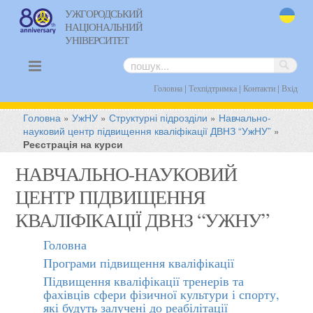
УЖГОРОДСЬКИЙ
НАЦІОНАЛЬНИЙ
uk
УНІВЕРСИТЕТ
|
|
|
Головна
Техпідтримка
Контакти
Вхід
Головна
»
УжНУ
»
Структурні підрозділи
»
Навчально-
науковий центр підвищення кваліфікації ДВНЗ “УжНУ”
»
Реєстрація на курси
НАВЧАЛЬНО-НАУКОВИЙ
ЦЕНТР ПІДВИЩЕННЯ
КВАЛІФІКАЦІЇ ДВНЗ “УЖНУ”
Головна
Програми підвищення кваліфікації
Підвищення кваліфікації тренерів та
фахівців сфери фізичної культури і спорту,
які будуть залучені до реабілітації