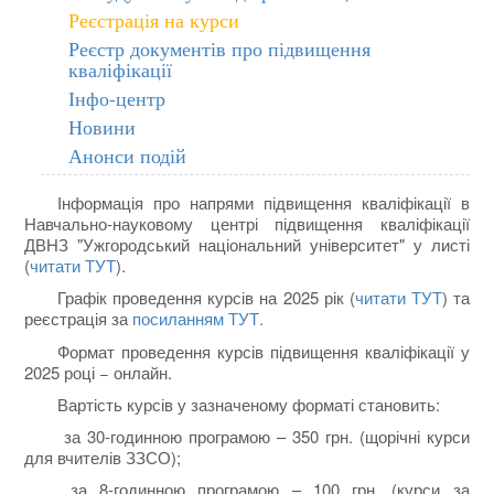
Реєстрація на курси
Реєстр документів про підвищення
кваліфікації
Інфо-центр
Новини
Анонси подій
Інформація про напрями підвищення кваліфікації в
Навчально-науковому центрі підвищення кваліфікації
ДВНЗ "Ужгородський національний університет" у листі
(
читати ТУТ
).
Графік проведення курсів на 2025 рік (
читати ТУТ
)
та
реєстрація за
посиланням ТУТ.
Формат проведення курсів підвищення кваліфікації у
2025 році − онлайн.
Вартість курсів у зазначеному форматі становить:
за 30-годинною програмою – 350 грн. (щорічні курси
для вчителів ЗЗСО);
за 8-годинною програмою – 100 грн. (курси за