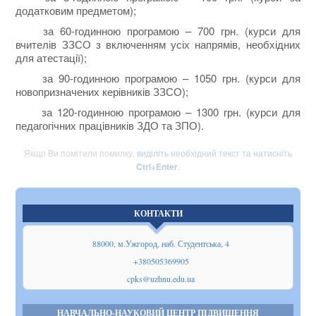
додатковим предметом);
за 60-годинною програмою – 700 грн. (курси для
вчителів ЗЗСО з включенням усіх напрямів, необхідних
для атестації);
за 90-годинною програмою – 1050 грн. (курси для
новопризначених керівників ЗЗСО);
за 120-годинною програмою – 1300 грн. (курси для
педагогічних працівників ЗДО та ЗПО).
Якщо Ви помітили помилку,
виділіть необхідний текст та натисніть
Ctrl+Enter
.
КОНТАКТИ
88000, м.Ужгород, наб. Студентська, 4
+380505369905
cpks@uzhnu.edu.ua
НАВЧАЛЬНО-НАУКОВИЙ ЦЕНТР ПІДВИЩЕННЯ