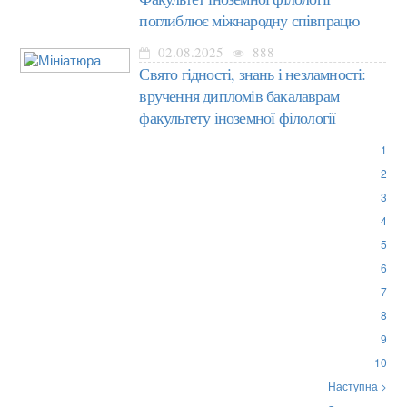
поглиблює міжнародну співпрацю
02.08.2025
888
Свято гідності, знань і незламності:
вручення дипломів бакалаврам
факультету іноземної філології
1
2
3
4
5
6
7
8
9
10
Наступна >