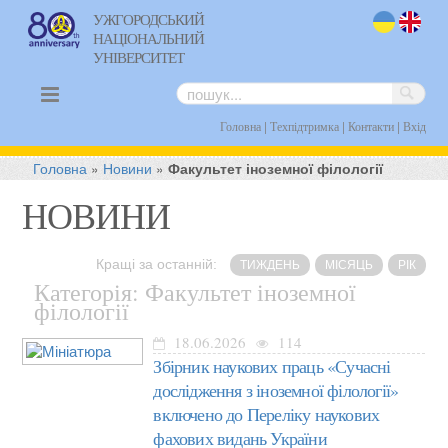
УЖГОРОДСЬКИЙ
НАЦІОНАЛЬНИЙ
uk
en
УНІВЕРСИТЕТ
|
|
|
Головна
Техпідтримка
Контакти
Вхід
Головна
»
Новини
»
Факультет іноземної філології
НОВИНИ
Кращі за останній:
ТИЖДЕНЬ
МІСЯЦЬ
РІК
Категорія: Факультет іноземної
філології
18.06.2026
114
Збірник наукових праць «Сучасні
дослідження з іноземної філології»
включено до Переліку наукових
фахових видань України