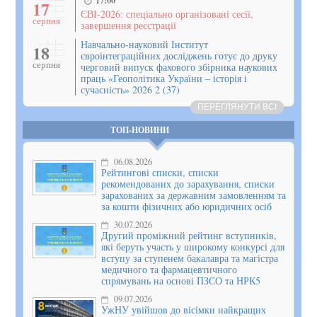
17
ЄВІ-2026: спеціально організовані сесії,
серпня
завершення реєстрації
Навчально-науковий Інститут
18
євроінтеграційних досліджень готує до друку
серпня
черговий випуск фахового збірника наукових
праць «Геополітика України – історія і
сучасність» 2026 2 (37)
ПЕРЕГЛЯНУТИ ВСІ
ТОП-НОВИНИ
06.08.2026
Рейтингові списки, списки
рекомендованих до зарахування, списки
зарахованих за державним замовленням та
за кошти фізичних або юридичних осіб
30.07.2026
Другий проміжний рейтинг вступників,
які беруть участь у широкому конкурсі для
вступу за ступенем бакалавра та магістра
медичного та фармацевтичного
спрямувань на основі ПЗСО та НРК5
09.07.2026
УжНУ увійшов до вісімки найкращих