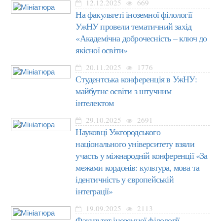
12.12.2025
669
На факультеті іноземної філології
УжНУ провели тематичний захід
«Академічна доброчесність – ключ до
якісної освіти»
20.11.2025
1776
Студентська конференція в УжНУ:
майбутнє освіти з штучним
інтелектом
29.10.2025
2691
Науковці Ужгородського
національного університету взяли
участь у міжнародній конференції «За
межами кордонів: культура, мова та
ідентичність у європейській
інтеграції»
19.09.2025
2113
Факультет іноземної філології