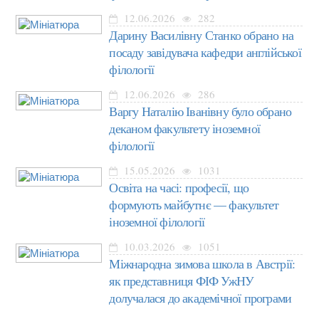
12.06.2026
282
Дарину Василівну Станко обрано на
посаду завідувача кафедри англійської
філології
12.06.2026
286
Варгу Наталію Іванівну було обрано
деканом факультету іноземної
філології
15.05.2026
1031
Освіта на часі: професії, що
формують майбутнє — факультет
іноземної філології
10.03.2026
1051
Міжнародна зимова школа в Австрії:
як представниця ФІФ УжНУ
долучалася до академічної програми