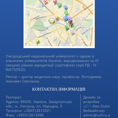
Ужгородський національний університет є одним із
класичних університетів України, акредитованих за IV
(вищим) рівнем акредитації (сертифікат серії РД - IV
№0753932).
Ректор – доктор медичних наук, професор
Володимир
Іванович Смоланка
КОНТАКТНА ІНФОРМАЦІЯ:
Ректорат:
Дизайн та
Адреса: 88000, Україна, Закарпатська
розробка:
обл., м. Ужгород, пл. Народна, 3
ЦІТ
\ Alex Dubiv
Телефон: +380312613321
Вебмайстер:
Факс: +380312613396
admin@uzhnu.e