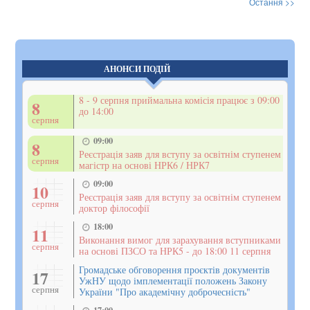
Остання >>
АНОНСИ ПОДІЙ
8 - 9 серпня приймальна комісія працює з 09:00
8
до 14:00
серпня
09:00
8
Реєстрація заяв для вступу за освітнім ступенем
серпня
магістр на основі НРК6 / НРК7
09:00
10
Реєстрація заяв для вступу за освітнім ступенем
серпня
доктор філософії
18:00
11
Виконання вимог для зарахування вступниками
серпня
на основі ПЗСО та НРК5 - до 18:00 11 серпня
Громадське обговорення проєктів документів
17
УжНУ щодо імплементації положень Закону
серпня
України "Про академічну доброчесність"
17:00