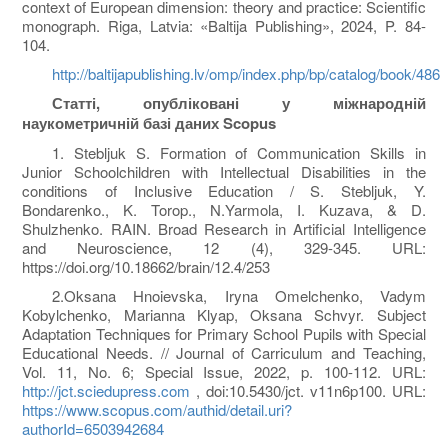
context of European dimension: theory and practice: Scientific
monograph. Riga, Latvia: «Baltija Publishing», 2024, P. 84-
104.
http://baltijapublishing.lv/omp/index.php/bp/catalog/book/486
Статті, опубліковані у міжнародній
наукометричній базі даних Scopus
1. Stebljuk S. Formation of Communication Skills in
Junior Schoolchildren with Intellectual Disabilities in the
conditions of Inclusive Education / S. Stebljuk, Y.
Bondarenko., K. Torop., N.Yarmola, I. Kuzava, & D.
Shulzhenko. RAIN. Broad Research in Artificial Intelligence
and Neuroscience, 12 (4), 329-345. URL:
https://doi.org/10.18662/brain/12.4/253
2.Oksana Hnoievska, Iryna Omelchenko, Vadym
Kobylchenko, Marianna Klyap, Oksana Schvyr. Subject
Adaptation Techniques for Primary School Pupils with Special
Educational Needs. // Journal of Carriculum and Teaching,
Vol. 11, No. 6; Special Issue, 2022, p. 100-112. URL:
http://jct.sciedupress.com
, doi:10.5430/jct. v11n6p100. URL:
https://www.scopus.com/authid/detail.uri?
authorId=6503942684