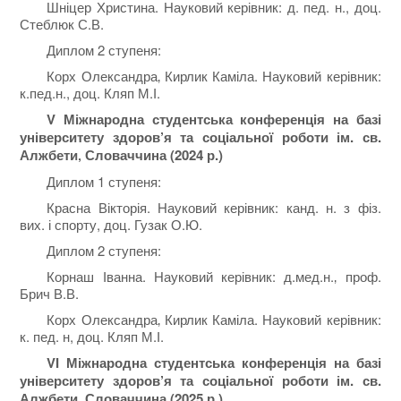
Шніцер Христина. Науковий керівник: д. пед. н., доц.
Стеблюк С.В.
Диплом 2 ступеня:
Корх Олександра‚ Кирлик Каміла. Науковий керівник:
к.пед.н., доц. Кляп М.І.
V
Міжнародна студентська конференція на базі
університету здоров’я та соціальної роботи ім. св.
Алжбети‚ Словаччина (2024 р.)
Диплом 1 ступеня:
Красна Вікторія. Науковий керівник: канд. н. з фіз.
вих. і спорту, доц. Гузак О.Ю.
Диплом 2 ступеня:
Корнаш Іванна. Науковий керівник: д.мед.н.‚ проф.
Брич В.В.
Корх Олександра‚ Кирлик Каміла. Науковий керівник:
к. пед. н, доц. Кляп М.І.
VI Міжнародна студентська конференція на базі
університету здоров’я та соціальної роботи ім. св.
Алжбети‚ Словаччина (2025 р.)