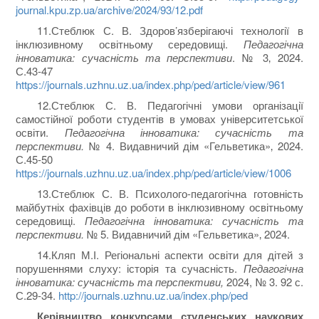
journal.kpu.zp.ua/archive/2024/93/12.pdf
11.Стеблюк С. В. Здоров’язберігаючі технології в
інклюзивному освітньому середовищі.
Педагогічна
інноватика: сучасність та перспективи
. № 3‚ 2024.
С.43-47
https://journals.uzhnu.uz.ua/index.php/ped/article/view/961
12.Стеблюк С. В. Педагогічні умови організації
самостійної роботи студентів в умовах університетської
освіти.
Педагогічна інноватика: сучасність та
перспективи.
№ 4. Видавничий дім «Гельветика»‚ 2024.
С.45-50
https://journals.uzhnu.uz.ua/index.php/ped/article/view/1006
13.Стеблюк С. В. Психолого-педагогічна готовність
майбутніх фахівців до роботи в інклюзивному освітньому
середовищі.
Педагогічна інноватика: сучасність та
перспективи.
№ 5. Видавничий дім «Гельветика»‚ 2024.
14.Кляп М.І. Регіональні аспекти освіти для дітей з
порушеннями слуху: історія та сучасність.
Педагогічна
інноватика: сучасність та перспективи,
2024, № 3. 92 с.
С.29-34.
http://journals.uzhnu.uz.ua/index.php/ped
Керівництво конкурсами студенських наукових