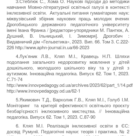
3.Стеблюк С., Хома О. Наукові підходи до методики
навчання Мовно-літературної освітньої галузі в контексті
інклюзивної освіти. Актуальні питання гуманітарних наук:
міжвузівський збірник наукових праць молодих вчених
Дрогобицького державного педагогічного університету
імені Івана Франка / [редактори-упорядники М. Пантюк, А.
Душний, В. Ільницький, І. Зимомря]. Дрогобич :
Видавничий дім «Гельветика», 2023. Вип. 66. Том 3. С.222-
226 http://www.aphn-journal.in.ua/66-2023
4.Лук’яник Л.В., Кляп М.І., Кравець Н.П. Шляхи
подолання загального недорозвитку мовлення у дітей
дошкільного, молодшого шкільного віку та у дітей з
аутизмом. Інноваційна педагогіка. Випуск 62. Том 1, 2023.
С.71-74
http://www.innovpedagogy.od.ua/archives/2023/62/part_1/14.pdf
http://www.innovpedagogy.od.ua/62-1
5.Якимович Т.Д., Вархолик Г.В., Кляп М.І., Голуб І.М.
Моніторинг та критерії ефективності освітнього проєкту
безбар'єрності інклюзивного мистецтва. // Інноваційна
педагогіка. Випуск 62. Том 1, 2023. С.87-90
6. Кляп М.І. Реалізація інклюзивної освіти в ЄС:
досвід Румунії. Педагогічні науки: теорія і практика. № 2