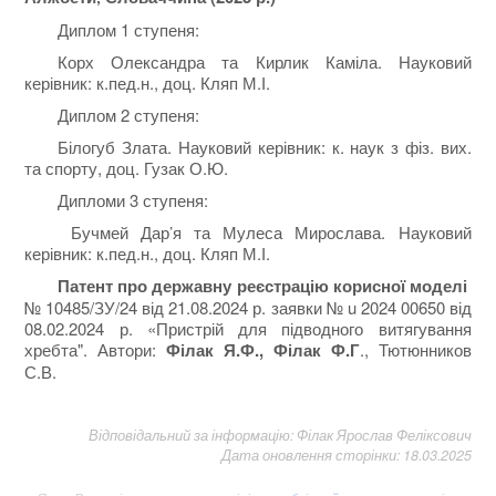
Диплом 1 ступеня:
Корх Олександра та Кирлик Каміла. Науковий
керівник: к.пед.н., доц. Кляп М.І.
Диплом 2 ступеня:
Білогуб Злата. Науковий керівник: к. наук з фіз. вих.
та спорту, доц. Гузак О.Ю.
Дипломи 3 ступеня:
Бучмей Дар’я та Мулеса Мирослава. Науковий
керівник: к.пед.н., доц. Кляп М.І.
Патент
про державну реєстрацію
корисної моделі
№ 10485/ЗУ/24 від 21.08.2024 р. заявки № u 2024 00650 від
08.02.2024 р. «Пристрій для підводного витягування
хребта". Автори:
Філак Я.Ф.,
Філак Ф.Г
., Тютюнников
С.В.
Відповідальний за інформацію: Філак Ярослав Феліксович
Дата оновлення сторінки: 18.03.2025