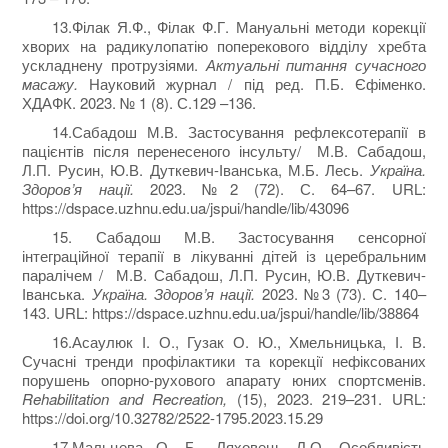
13.Філак Я.Ф., Філак Ф.Г. Мануальні методи корекції
хворих на радикулопатію поперекового відділу хребта
ускладнену протрузіями.
Актуальні питання сучасного
масажу.
Науковий журнал / під ред. П.Б. Єфіменко.
ХДАФК. 2023. № 1 (8). С.129 –136.
14.Сабадош М.В. Застосування рефлексотерапії в
пацієнтів після перенесеного інсульту/ М.В. Сабадош,
Л.П. Русин, Ю.В. Дуткевич-Іванська, М.Б. Лесь.
Україна.
Здоров’я нації.
2023. №2 (72). С. 64–67. URL:
https://dspace.uzhnu.edu.ua/jspui/handle/lib/43096
15. Сабадош М.В. Застосування сенсорної
інтеграційної терапії в лікуванні дітей із церебральним
паралічем / М.В. Сабадош, Л.П. Русин, Ю.В. Дуткевич-
Іванська.
Україна. Здоров’я нації.
2023. №3 (73). С. 140–
143. URL: https://dspace.uzhnu.edu.ua/jspui/handle/lib/38864
16.Асаулюк І. О., Гузак О. Ю., Хмельницька, І. В.
Сучасні тренди профілактики та корекції нефіксованих
порушень опорно-рухового апарату юних спортсменів.
Rehabilitation and Recreation,
(15), 2023. 219–231. URL:
https://doi.org/10.32782/2522-1795.2023.15.29
17.Мальцева О. Б., Ляховець Л.О. Особливість