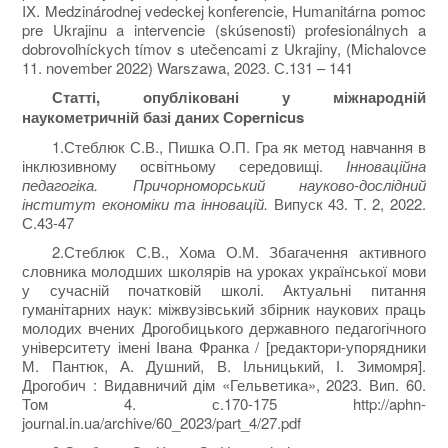
IX. Medzinárodnej vedeckej konferencie, Humanitárna pomoc
pre Ukrajinu a intervencie (skúsenosti) profesionálnych a
dobrovoľníckych tímov s utečencami z Ukrajiny, (Michalovce
11. november 2022) Warszawa, 2023. С.131 – 141
Статті, опубліковані у міжнародній
наукометричній базі даних Соpernicus
1.Стеблюк С.В., Пишка О.П. Гра як метод навчання в
інклюзивному освітньому середовищі.
Інноваційна
педагогіка. Причорноморський науково-дослідний
інститут економіки та інновацій.
Випуск 43. Т. 2, 2022.
С.43-47
2.Стеблюк С.В., Хома О.М. Збагачення активного
словника молодших школярів на уроках української мови
у сучасній початковій школі. Актуальні питання
гуманітарних наук: міжвузівський збірник наукових праць
молодих вчених Дрогобицького державного педагогічного
університету імені Івана Франка / [редактори-упорядники
М. Пантюк, А. Душний, В. Ільницький, І. Зимомря].
Дрогобич : Видавничий дім «Гельветика», 2023. Вип. 60.
Том 4. с.170-175 http://aphn-
journal.in.ua/archive/60_2023/part_4/27.pdf