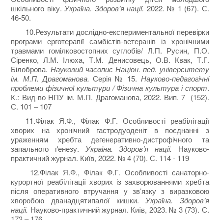
шкільного віку.
Україна. Здоров’я нації.
2022. № 1 (67). С.
46-50.
10.Результати дослідно-експериментальної перевірки
програми ерготерапії самбістів-ветеранів із хронічними
травмами гомілковостопних суглобів/ Л.П. Русин, П.О.
Сіренко, Л.М. Ілюха, Т.М. Денисовець, О.В. Квак, Т.Г.
Білоброва.
Науковий часопис Націон. пед. університету
ім.
М.П. Драгоманова.
Серія № 15.
Науково
-
педагогічні
проблеми фізичної культури / Фізична культура і спорт
.
К.: Вид-во НПУ ім. М.П. Драгоманова, 2022. Вип. 7 (152).
С. 101 – 107
11.Філак Я.Ф., Філак Ф.Г. Особливості реабілітації
хворих на хронічний гастродуоденіт в поєднанні з
ураженням хребта дегенеративно-дистрофічного та
запального ґенезу.
Україна. Здоров’я нації.
Науково-
практичний журнал. Київ, 2022. № 4 (70). С. 114 - 119
12.Філак Я.Ф., Філак Ф.Г. Особливості санаторно-
курортної реабілітації хворих із захворюваннями хребта
після оперативного втручання у зв’язку з виразковою
хворобою дванадцятипалої кишки.
Україна. Здоров’я
нації.
Науково-практичний журнал. Київ, 2023. № 3 (73). С.
173 – 176.