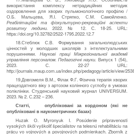
використання комплексу нетрадиційних методик
оздоровлення для хворих пульмонологічного профілю /
О.Б. Мальцева, Я.І. Стряпко, С.М. Самойленко.
Реабілітаційні та фізкультурно-рекреаційні аспекти
розвитку людини.
2022. № 12. С. 18-25. URL:
https://doi.org/10.32782/2522-1795.2022.12.7
18.Стеблюк С.В. Формування загальнолюдських
цінностей у молодших школярів з інтелектуальними
порушеннями.
Наукові праці Міжрегіональної академії
управління персоналом. Педагогічні науки.
Випуск 1 (54),
2023. С. 22-27 URL:
http://journals.maup.com.ua/index.php/pedagogy/article/view/253
19.Довгомеля В.М., Філак Ф.Г. Фізична терапія хворих
працездатного віку з артозом колінного суглобу в умовах
поліклініки. Студенський науковий журнал UNIVERSUM.
2023. № 2. С.232 – 236.
Статті, опубліковані за кордоном (які не
опубліковані в наукометричних базах)
Huzak О. Myronyuk І. Posúdenie pripravenosti
vysokých škôl vyškoliť špecialistov na telesnú rehabilitáciu na
prácu vo vojnových a povojnových podmienkach. Zborník z