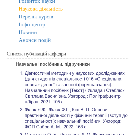
Розвиток науки
Наукова діяльність
Перелік курсів
Інфо-центр
Новини
Анонси подій
Список публікацій кафедри
Навчальні посібники. підручники
Діагностичні методики у наукових дослідженнях
(для студентів спеціальності 016 «Спеціальна
освіта» денної та заочної форм навчання).
Навчальний посібник [Текст] / Укладач Стеблюк
Світлана Василівна. Ужгород : Поліграфцентр
«Ліра», 2021. 105 с.
Філак Я.Ф., Філак Ф.Г., Кіш В. П. Основи
практичної діяльності у фізичній терапії (вступ до
спеціальності): навчальний посібник. Ужгород:
ФОП Сабов А. М., 2022. 168 с.
Мальцева О. Б., Ляховець Л. О. Функціональна