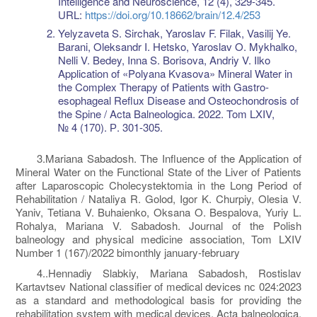
Intelligence and Neuroscience, 12 (4), 329-345.
URL:
https://doi.org/10.18662/brain/12.4/253
Yelyzaveta S. Sirchak, Yaroslav F. Filak, Vasilij Ye.
Barani, Oleksandr I. Hetsko, Yaroslav O. Mykhalko,
Nelli V. Bedey, Inna S. Borisova, Andriy V. Ilko
Application of «Polyana Kvasova» Mineral Water in
the Complex Therapy of Patients with Gastro-
esophageal Reflux Disease and Osteochondrosis of
the Spine / Acta Balneologica. 2022. Tom LXIV,
№ 4 (170). Р. 301-305.
3.Mariana Sabadosh. The Influence of the Application of
Mineral Water on the Functional State of the Liver of Patients
after Laparoscopic Cholecystektomia in the Long Period of
Rehabilitation / Nataliya R. Golod, Igor K. Churpiy, Olesia V.
Yaniv, Tetiana V. Buhaienko, Oksana O. Bespalova, Yuriy L.
Rohalya, Mariana V. Sabadosh. Journal of the Polish
balneology and physical medicine association, Tom LXIV
Number 1 (167)/2022 bimonthly january-february
4..Hennadiy Slabkiy, Mariana Sabadosh, Rostislav
Kartavtsev National classifier of medical devices nс 024:2023
as a standard and methodological basis for providing the
rehabilitation system with medical devices. Acta balneologica,