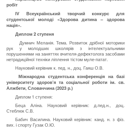
робіт
ІV Всеукраїнськ
ий
творч
ий
конкурс для
студентської молоді «Здорова дитина – здорова
нація»
.
Диплом 2 ступеня
Думнич Меланія. Тема. Розвиток дрібної моторики
рук у молодших школярів з інтелектуальними
порушеннями на заняттях вчителя-дефектолога засобами
нетрадиційної техніки ліплення тістом муле-патат.
Науковий керівник к. пед. н., доц. Гаяш О.В.
Міжнародна студентська конференція на базі
університету здоров’я та соціальної роботи ім. св.
Алжбети‚ Словаччина (2023 р.)
Диплом 1 ступеня:
Беца Аліна. Науковий керівник: д.пед.н., доц.
Стеблюк С.В.
Бабич Василина. Науковий керівник: канд. н. з фіз.
вих. і спорту Гузак О.Ю.