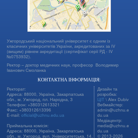
Ужгородський національний університет є одним із
класичних університетів України, акредитованих за IV
(вищим) рівнем акредитації (сертифікат серії РД - IV
№0753932).
Ректор – доктор медичних наук, професор
Володимир
Іванович Смоланка
КОНТАКТНА ІНФОРМАЦІЯ:
Ректорат:
Дизайн та
Адреса: 88000, Україна, Закарпатська
розробка:
обл., м. Ужгород, пл. Народна, 3
ЦІТ
\ Alex Dubiv
Телефон: +380312613321
Вебмайстер:
Факс: +380312613396
admin@uzhnu.e
E-mail:
official@uzhnu.edu.ua
du.ua
Медіацентр:
Приймальна комісія:
media@uzhnu.e
Адреса: 88000, Україна, Закарпатська
du.ua
обл., м. Ужгород, вул. Університетська, 14,
© 2013-2026