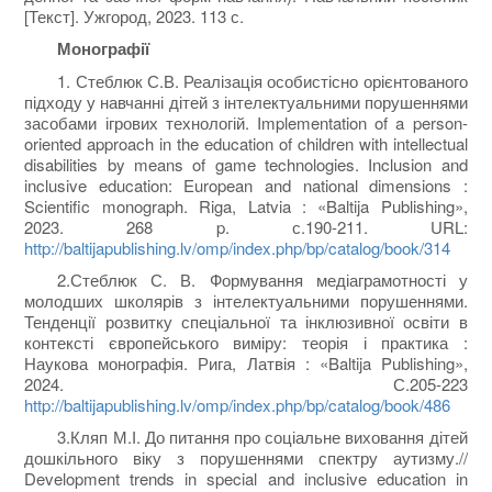
[Текст]. Ужгород, 2023. 113 с.
Монографії
1. Стеблюк С.В. Реалізація особистісно орієнтованого
підходу у навчанні дітей з інтелектуальними порушеннями
засобами ігрових технологій. Implementation of a person-
oriented approach in the education of children with intellectual
disabilities by means of game technologies. Inclusion and
inclusive education: European and national dimensions :
Scientific monograph. Riga, Latvia : «Baltija Publishing»,
2023. 268 p. с.190-211. URL:
http://baltijapublishing.lv/omp/index.php/bp/catalog/book/314
2.Стеблюк С. В. Формування медіаграмотності у
молодших школярів з інтелектуальними порушеннями.
Тенденції розвитку спеціальної та інклюзивної освіти в
контексті європейського виміру: теорія і практика :
Наукова монографія. Рига, Латвія : «Baltija Publishing»,
2024. С.205-223
http://baltijapublishing.lv/omp/index.php/bp/catalog/book/486
3.Кляп М.І. До питання про соціальне виховання дітей
дошкільного віку з порушеннями спектру аутизму.//
Development trends in special and inclusive education in