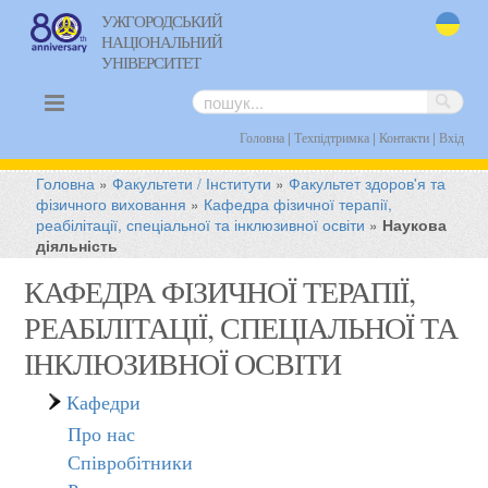
УЖГОРОДСЬКИЙ
НАЦІОНАЛЬНИЙ
uk
УНІВЕРСИТЕТ
|
|
|
Головна
Техпідтримка
Контакти
Вхід
Головна
»
Факультети / Інститути
»
Факультет здоров'я та
фізичного виховання
»
Кафедра фізичної терапії,
реабілітації, спеціальної та інклюзивної освіти
»
Наукова
діяльність
КАФЕДРА ФІЗИЧНОЇ ТЕРАПІЇ,
РЕАБІЛІТАЦІЇ, СПЕЦІАЛЬНОЇ ТА
ІНКЛЮЗИВНОЇ ОСВІТИ
Кафедри
Про нас
Співробітники