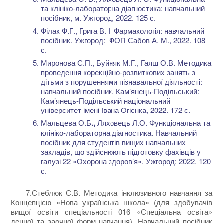
та клініко-лабораторна діагностика: навчальний
посібник, м. Ужгород, 2022. 125 с.
Філак Ф.Г., Грига В. І. Фармакологія: навчальний
посібник. Ужгород: ФОП Сабов А. М., 2022. 108
с.
Миронова С.П., Буйняк М.Г., Гаяш О.В. Методика
проведення корекційно-розвиткових занять з
дітьми з порушеннями пізнавальної діяльності:
навчальний посібник. Кам’янець-Подільський:
Кам’янець-Подільський національний
університет імені Івана Огієнка, 2022. 172 с.
Мальцева О.Б
.,
Ляховець Л.О. Функціональна та
клініко-лабораторна діагностика. Навчальний
посібник для студентів вищих навчальних
закладів, що здійснюють підготовку фахівців у
галузі 22 «Охорона здоров’я». Ужгород: 2022. 120
с.
7.Стеблюк С.В. Методика інклюзивного навчання за
Концепцією «Нова українська школа» (для здобувачів
вищої освіти спеціальності 016 «Спеціальна освіта»
денної та заочної форм навчання). Навчальний посібник