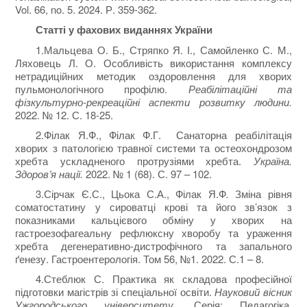
Vol. 66, no. 5. 2024. Р. 359-362.
Статті у фахових виданнях України
1.Мальцева О. Б., Стряпко Я. І., Самойленко С. М.,
Ляховець Л. О. Особливість використання комплексу
нетрадиційних методик оздоровлення для хворих
пульмонологічного профілю.
Реабілітаційні та
фізкультурно-рекреаційні аспекти розвитку людини.
2022. № 12. С. 18-25.
2.Філак Я.Ф., Філак Ф.Г. Санаторна реабілітація
хворих з патологією травної системи та остеохондрозом
хребта ускладненого протрузіями хребта.
Україна.
Здоров’я нації.
2022. № 1 (68). С. 97 – 102.
3.Сірчак Є.С., Цьока С.А., Філак Я.Ф
.
Зміна рівня
соматостатину у сироватці крові та його зв’язок з
показниками кальцієвого обміну у хворих на
гастроезофагеальну рефлюксну хворобу та ураження
хребта дегенеративно-дистрофічного та запального
ґенезу. Гастроентерологія. Том 56, №1. 2022. С.1 – 8.
4.Стеблюк С. Практика як складова професійної
підготовки магістрів зі спеціальної освіти.
Науковий вісник
Ужгородського університету
. Серія: Педагогіка.