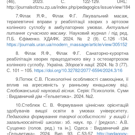
(46), 2023. С. 122-129. URL:
http://journalsofznu.zp.ua/index.php/pedagogics/issue/view/184
7.Філак Я.Ф., Філак Ф.Г. Лікувальний масаж,
терапевтичні вправи у реабілітації хворих з артозом
колінного суглобу в амбулаторних умовах.
Актуальні
питання сучасного масажу.
Науковий журнал / під ред.
П.Б. Єфіменко. ХДАФК. 2024. № 2 (9). С.126 -134.
https://journals.uran.ua/modern_massage/article/view/305152
8. Філак Я.Ф., Філак Ф.Г. Санаторно-курортна
реабілітація хворих працездатного віку з остеоартрозом
колінного суглобу. Україна.
Здоров’я нації.
2024. № 3 (77).
С. 101 – 105.
https://doi.org/10.32782/2077-6594/2024.3/16
9.Потюк С.В. Психологічні особливості самооцінки, її
вплив на агресивність у ранньому юнацькому віці.
Слобожанський науковий вісник
. Серія: Психологія. Суми
: Видавничий дім «Гельветика». 2024. №2.
10.Стеблюк С. В. Формування ціннісних орієнтацій
здобувачів вищої освіти в умовах університету.
Педагогіка формування творчої особистості у вищій і
загальноосвітній школах։
зб. наук. пр. / [редкол.: А.В.
Сущенко (голов. ред.) та ін.]. Одеса : Видавничий дім
«Гельветика», 2024. Вип. 93. С.53-57
http://pedagogy-