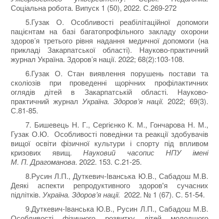
Соціальна робота. Випуск 1 (50), 2022. С.269-272
5.Гузак О. Особливості реабілітаційної допомоги
пацієнтам на базі багатопрофільного закладу охорони
здоров’я третього рівня надання медичної допомоги (на
прикладі Закарпатської області). Науково-практичний
журнал Україна. Здоров’я нації. 2022; 68(2):103-108.
6.Гузак О. Стан виявлення порушень постави та
сколіозів при проведенні щорічних профілактичних
оглядів дітей в Закарпатській області. Науково-
практичний журнал
Україна. Здоров’я нації.
2022; 69(3).
С.81-85.
7. Бишевець Н. Г., Сергієнко К. М., Гончарова Н. М.,
Гузак О.Ю. Особливості поведінки та реакції здобувачів
вищої освіти фізичної культури і спорту під впливом
кризових явищ.
Науковий часопис НПУ імені
М.
П.
Драгоманова
. 2022. 153. С.21-25.
8.Русин Л.П., Дуткевич-Іванська Ю.В., Сабадош М.В.
Деякі аспекти репродуктивного здоров'я сучасних
підлітків.
Україна. Здоров’я нації.
2022. № 1 (67). С. 51-54.
9.Дуткевич-Іванська Ю.В., Русин Л.П., Сабадош М.В.
Особливості фізичного розвитку дітей молодшого