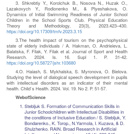
3. Shkrebtiy Y., Korolchuk B., Nosova N., Huzak O.,
Lazakovych Y., Rodionenko M., & Plyeshakova, O.
Dynamics of Initial Swimming Readiness of Junior School
Children in the School Sports Club. Physical Education
Theory and Methodology, 23(3), 2023.423–430.
https://doi.org/10.17309/tmfv.2023.3.15
3.The health impact of tourism on the psychophysical
state of elderly individuals / A. Hakman, O. Andrieieva, L.
Balatska, F. Filak, Y. Filak et al. Journal of Sport and Health
Research. 2024. Is. 16. Supl 1. P. 31-42.
https://doi.org/10.58727/jshr.103680
4.O. Haiash‚ S. Mykhalska, S. Myronova, O. Bielova.
Studying the level of dialogical speech development in pupils
with intellectual disorders as an indicator of their mental
health. Child`s Health. 2024. Vol. 19. No 2. P. 51-57.
Web
of
Science
Stebljuk S. Formation of Communication Skills in
Junior Schoolchildren with Intellectual Disabilities in
the conditions of Inclusive Education / S. Stebljuk, Y.
Bondarenko., K. Torop., N.Yarmola, I. Kuzava, & D.
Shulzhenko. RAIN. Broad Research in Artificial