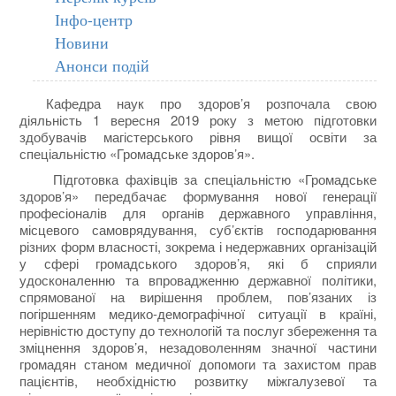
Інфо-центр
Новини
Анонси подій
Кафедра наук про здоров’я розпочала свою
діяльність 1 вересня 2019 року з метою підготовки
здобувачів магістерського рівня вищої освіти за
спеціальністю «Громадське здоров’я».
Підготовка фахівців за спеціальністю «Громадське
здоров’я» передбачає формування нової генерації
професіоналів для органів державного управління,
місцевого самоврядування, суб’єктів господарювання
різних форм власності, зокрема і недержавних організацій
у сфері громадського здоров’я, які б сприяли
удосконаленню та впровадженню державної політики,
спрямованої на вирішення проблем, пов’язаних із
погіршенням медико-демографічної ситуації в країні,
нерівністю доступу до технологій та послуг збереження та
зміцнення здоров’я, незадоволенням значної частини
громадян станом медичної допомоги та захистом прав
пацієнтів, необхідністю розвитку міжгалузевої та