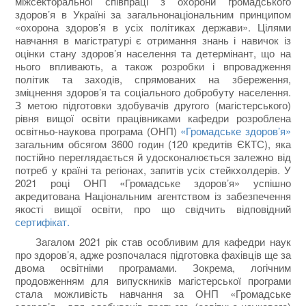
міжсекторальної співпраці з охорони громадського
здоров’я в Україні за загальнонаціональним принципом
«охорона здоров’я в усіх політиках держави». Цілями
навчання в магістратурі є отримання знань і навичок із
оцінки стану здоров’я населення та детермінант, що на
нього впливають, а також розробки і впровадження
політик та заходів, спрямованих на збереження,
зміцнення здоров’я та соціального добробуту населення.
З метою підготовки здобувачів другого (магістерського)
рівня вищої освіти працівниками кафедри розроблена
освітньо-наукова програма (ОНП)
«Громадське здоров’я»
загальним обсягом 3600 годин (120 кредитів ЄКТС), яка
постійно переглядається й удосконалюється залежно від
потреб у країні та регіонах, запитів усіх стейкхолдерів. У
2021 році ОНП «Громадське здоров’я» успішно
акредитована Національним агентством із забезпечення
якості вищої освіти, про що свідчить відповідний
сертифікат.
Загалом 2021 рік став особливим для кафедри наук
про здоров’я, адже розпочалася підготовка фахівців ще за
двома освітніми програмами. Зокрема, логічним
продовженням для випускників магістерської програми
стала можливість навчання за ОНП «Громадське