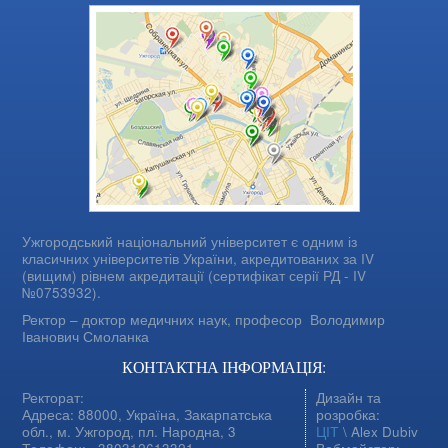
Ужгородський національний університет є одним із
класичних університетів України, акредитованих за IV
(вищим) рівнем акредитації (сертифікат серії РД - IV
№0753932).
Ректор – доктор медичних наук, професор
Володимир
Іванович Смоланка
КОНТАКТНА ІНФОРМАЦІЯ:
Ректорат:
Дизайн та
Адреса: 88000, Україна, Закарпатська
розробка:
обл., м. Ужгород, пл. Народна, 3
ЦІТ
\ Alex Dubiv