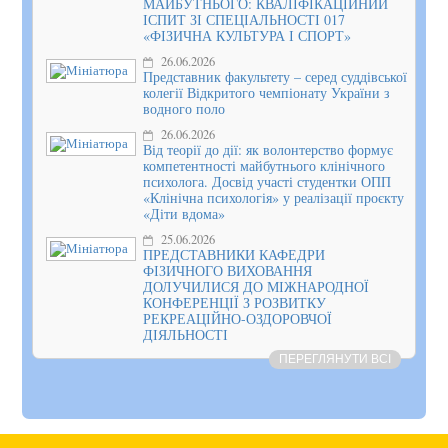
МАЙБУТНЬОГО: КВАЛІФІКАЦІЙНИЙ
ІСПИТ ЗІ СПЕЦІАЛЬНОСТІ 017
«ФІЗИЧНА КУЛЬТУРА І СПОРТ»
26.06.2026
Представник факультету – серед суддівської
колегії Відкритого чемпіонату України з
водного поло
26.06.2026
Від теорії до дії: як волонтерство формує
компетентності майбутнього клінічного
психолога. Досвід участі студентки ОПП
«Клінічна психологія» у реалізації проєкту
«Діти вдома»
25.06.2026
ПРЕДСТАВНИКИ КАФЕДРИ
ФІЗИЧНОГО ВИХОВАННЯ
ДОЛУЧИЛИСЯ ДО МІЖНАРОДНОЇ
КОНФЕРЕНЦІЇ З РОЗВИТКУ
РЕКРЕАЦІЙНО-ОЗДОРОВЧОЇ
ДІЯЛЬНОСТІ
ПЕРЕГЛЯНУТИ ВСІ