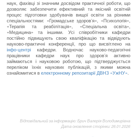
наук, фахівці зі значним досвідом практичної роботи, що
дозволяє забезпечити ефективний та якісний освітній
процес підготовки здобувачів вищої освіти за різними
спеціальностями: «Громадське здоров’я», «Психологія»,
«Терапія та реабілітація», «Спеціальна освіта»,
«Медицина» та іншими. Усі співробітники кафедри
постійно підвищують свою кваліфікацію та відвідують
науково-практичні конференції, про що висвітлено на
інфо-центрі
кафедри. Водночас науково-педагогічні
працівники кафедри наук про здоров’я активно
займаються і науковою роботою, що підтверджується
переліком їхніх наукових публікацій, з якими можна
ознайомитися в
електронному репозитарії ДВНЗ «УжНУ»
.
Відповідальний за інформацію: Брич Валерія Володимирівна
Дата оновлення сторінки: 26.01.2026