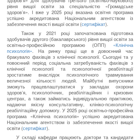
здоров’я» для здобувачів третього (освітньо-наукового)
рівня вищої освіти за спеціальністю «Громадське
здоров’я». І вже у 2025 році вказана освітня програма
успішно акредитована Національним агентством із
забезпечення якості вищої освіти (
сертифікат
).
Також у 2021 році започаткована підготовка
здобувачів другого (бакалаврського) рівня вищої освіти за
освітньо-професійною програмою (ОПП)
«Клінічна
психологія»
. На ринку праці ще в довоєнний час
бракувало фахівців з клінічної психології. Сьогодні та у
повоєнний період соціальна затребуваність фахівців з
клінічної психології та психологічної реабілітації
зростатиме внаслідок психологічного травмування
величезної кількості людей. Майбутні випускники
зможуть працевлаштуватися у закладах охорони
здоров’я, психологічних, реабілітаційних і кризових
центрах, а також займатись індивідуальною практикою,
надаючи якісну консультативну, клініко-психологічну
реабілітаційну допомогу. У 2025 році освітньо-професійна
програма «Клінічна психологія» успішно акредитована
Національним агентством із забезпечення якості вищої
освіти (
сертифікат
).
У складі кафедри працюють доктори та кандидати