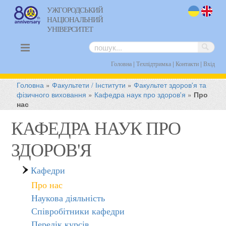
УЖГОРОДСЬКИЙ
НАЦІОНАЛЬНИЙ
uk
en
УНІВЕРСИТЕТ
|
|
|
Головна
Техпідтримка
Контакти
Вхід
Головна
»
Факультети / Інститути
»
Факультет здоров'я та
фізичного виховання
»
Кафедра наук про здоров'я
»
Про
нас
КАФЕДРА НАУК ПРО
ЗДОРОВ'Я
Кафедри
Про нас
Наукова діяльність
Співробітники кафедри
Перелік курсів