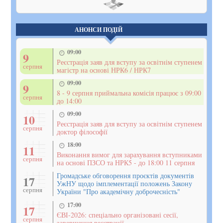
Показати
на мапі
АНОНСИ ПОДІЙ
09:00
9
Реєстрація заяв для вступу за освітнім ступенем
серпня
магістр на основі НРК6 / НРК7
09:00
9
8 - 9 серпня приймальна комісія працює з 09:00
серпня
до 14:00
09:00
10
Реєстрація заяв для вступу за освітнім ступенем
серпня
доктор філософії
18:00
11
Виконання вимог для зарахування вступниками
серпня
на основі ПЗСО та НРК5 - до 18:00 11 серпня
Громадське обговорення проєктів документів
17
УжНУ щодо імплементації положень Закону
серпня
України "Про академічну доброчесність"
17:00
17
ЄВІ-2026: спеціально організовані сесії,
серпня
завершення реєстрації