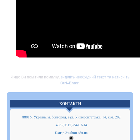
Якщо Ви помітили помилку,
виділіть необхідний текст та натисніть
Ctrl+Enter
.
КОНТАКТИ
88016, Україна, м. Ужгород, вул. Університетська, 14, кім. 202
+38 (0312) 64-03-14
f-susp@uzhnu.edu.ua