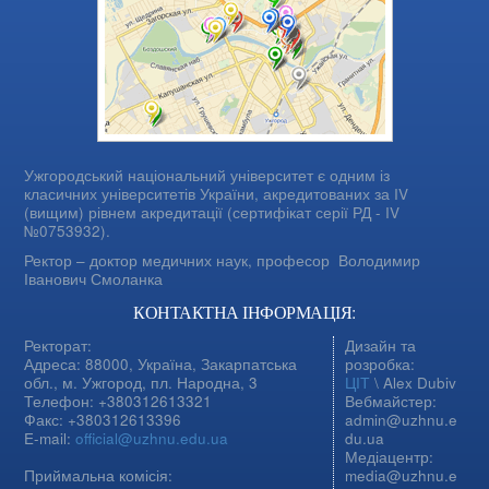
Ужгородський національний університет є одним із
класичних університетів України, акредитованих за IV
(вищим) рівнем акредитації (сертифікат серії РД - IV
№0753932).
Ректор – доктор медичних наук, професор
Володимир
Іванович Смоланка
КОНТАКТНА ІНФОРМАЦІЯ:
Ректорат:
Дизайн та
Адреса: 88000, Україна, Закарпатська
розробка:
обл., м. Ужгород, пл. Народна, 3
ЦІТ
\ Alex Dubiv
Телефон: +380312613321
Вебмайстер:
Факс: +380312613396
admin@uzhnu.e
E-mail:
official@uzhnu.edu.ua
du.ua
Медіацентр:
Приймальна комісія:
media@uzhnu.e