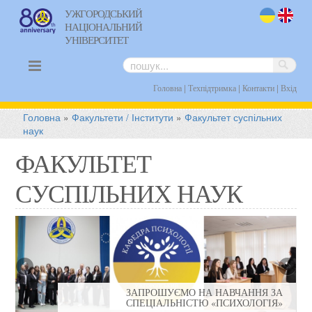
УЖГОРОДСЬКИЙ
НАЦІОНАЛЬНИЙ
uk
en
УНІВЕРСИТЕТ
|
|
|
Головна
Техпідтримка
Контакти
Вхід
Головна
»
Факультети / Інститути
»
Факультет суспільних
наук
ФАКУЛЬТЕТ
СУСПІЛЬНИХ НАУК
Політологи, психологи, управлінці, 
працівники та педагоги – про актуальні
 НАВЧАННЯ ЗА
сьогодення у розмові з деканом ф
«ПСИХОЛОГІЯ»
суспіл