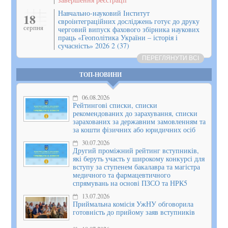
Навчально-науковий Інститут
18
євроінтеграційних досліджень готує до друку
серпня
черговий випуск фахового збірника наукових
праць «Геополітика України – історія і
сучасність» 2026 2 (37)
ПЕРЕГЛЯНУТИ ВСІ
ТОП-НОВИНИ
06.08.2026
Рейтингові списки, списки
рекомендованих до зарахування, списки
зарахованих за державним замовленням та
за кошти фізичних або юридичних осіб
30.07.2026
Другий проміжний рейтинг вступників,
які беруть участь у широкому конкурсі для
вступу за ступенем бакалавра та магістра
медичного та фармацевтичного
спрямувань на основі ПЗСО та НРК5
13.07.2026
Приймальна комісія УжНУ обговорила
готовність до прийому заяв вступників