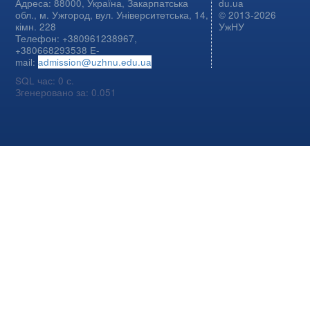
Адреса: 88000, Україна, Закарпатська
du.ua
обл., м. Ужгород, вул. Університетська, 14,
© 2013-2026
кімн. 228
УжНУ
Телефон: +380961238967,
+380668293538 E-
mail:
admission@uzhnu.edu.ua
SQL час: 0 с.
Згенеровано за: 0.051