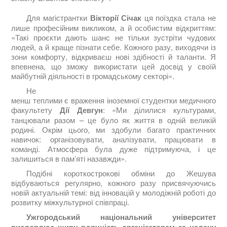
Для магістрантки
Вікторії Січак
ця поїздка стала не
лише професійним викликом, а й особистим відкриттям:
«Такі проєкти дають шанс не тільки зустріти чудових
людей, а й краще пізнати себе. Кожного разу, виходячи із
зони комфорту, відкриваєш нові здібності й таланти. Я
впевнена, що зможу використати цей досвід у своїй
майбутній діяльності в громадському секторі».
Не
менш теплими є враження іноземної студентки медичного
факультету
Дії Девгун
: «Ми ділилися культурами,
танцювали разом – це було як життя в одній великій
родині. Окрім цього, ми здобули багато практичних
навичок: організовувати, аналізувати, працювати в
команді. Атмосфера була дуже підтримуюча, і це
залишиться в пам’яті назавжди».
Подібні короткострокові обміни до Жешува
відбуваються регулярно, кожного разу присвячуючись
новій актуальній темі: від інновацій у молодіжній роботі до
розвитку міжкультурної співпраці.
Ужгородський національний університет