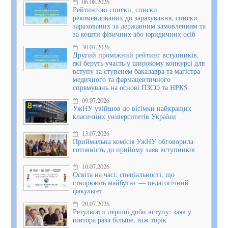
06.08.2026
Рейтингові списки, списки
рекомендованих до зарахування, списки
зарахованих за державним замовленням та
за кошти фізичних або юридичних осіб
30.07.2026
Другий проміжний рейтинг вступників,
які беруть участь у широкому конкурсі для
вступу за ступенем бакалавра та магістра
медичного та фармацевтичного
спрямувань на основі ПЗСО та НРК5
09.07.2026
УжНУ увійшов до вісімки найкращих
класичних університетів України
13.07.2026
Приймальна комісія УжНУ обговорила
готовність до прийому заяв вступників
10.07.2026
Освіта на часі: спеціальності, що
створюють майбутнє — педагогічний
факультет
20.07.2026
Результати першої доби вступу: заяв у
півтора раза більше, ніж торік