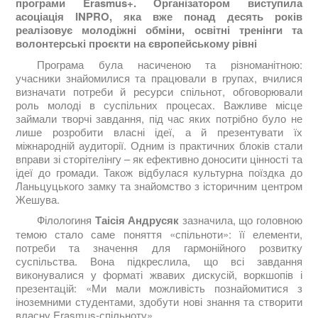
програми
Erasmus+
. Організатором виступила
асоціація
INPRO
, яка вже понад десять років
реалізовує молодіжні обміни, освітні тренінги та
волонтерські проєкти на європейському рівні
Програма була насиченою та різноманітною:
учасники знайомилися та працювали в групах, вчилися
визначати потреби й ресурси спільнот, обговорювали
роль молоді в суспільних процесах. Важливе місце
займали творчі завдання, під час яких потрібно було не
лише розробити власні ідеї, а й презентувати їх
міжнародній аудиторії. Одним із практичних блоків стали
вправи зі сторітелінгу – як ефективно доносити цінності та
ідеї до громади. Також відбулася культурна поїздка до
Ланьцуцького замку та знайомство з історичним центром
Жешува.
Філологиня
Таісія Андрусяк
зазначила, що головною
темою стало саме поняття «спільноти»: її елементи,
потреби та значення для гармонійного розвитку
суспільства. Вона підкреслила, що всі завдання
виконувалися у форматі жвавих дискусій, воркшопів і
презентацій: «Ми мали можливість познайомитися з
іноземними студентами, здобути нові знання та створити
власну Erasmus-спільноту».