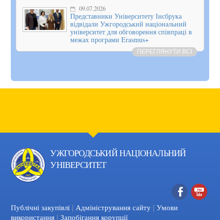
09.07.2026
Представники Університету Інсбрука
відвідали Ужгородський національний
університет для обговорення співпраці в
межах програми Erasmus+
ПЕРЕГЛЯНУТИ ВСІ
УЖГОРОДСЬКИЙ НАЦІОНАЛЬНИЙ
УНІВЕРСИТЕТ
|
|
Facebook
YouTube
Публічні закупівлі
Адміністрування сайту
Умови
|
використання
Запобігання корупції