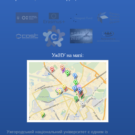
УжНУ на мапі:
Ужгородський національний університет є одним із