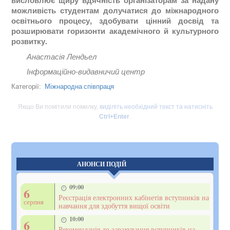
висловлює щиру вдячність організаторам за надану
можливість студентам долучатися до міжнародного
освітнього процесу, здобувати цінний досвід та
розширювати горизонти академічного й культурного
розвитку.
Анастасія Лендьел
Інформаційно-видавничий центр
Міжнародна співпраця
Категорії:
Якщо Ви помітили помилку,
виділіть необхідний текст та натисніть
Ctrl+Enter
.
АНОНСИ ПОДІЙ
09:00
6
Реєстрація електронних кабінетів вступників на
серпня
навчання для здобуття вищої освіти
10:00
6
Рекомендація до зарахування вступників на