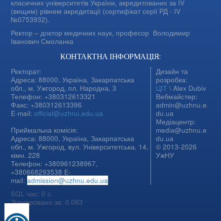
класичних університетів України, акредитованих за IV
(вищим) рівнем акредитації (сертифікат серії РД - IV
№0753932).
Ректор – доктор медичних наук, професор
Володимир
Іванович Смоланка
КОНТАКТНА ІНФОРМАЦІЯ:
Ректорат:
Дизайн та
Адреса: 88000, Україна, Закарпатська
розробка:
обл., м. Ужгород, пл. Народна, 3
ЦІТ
\ Alex Dubiv
Телефон: +380312613321
Вебмайстер:
Факс: +380312613396
admin@uzhnu.e
E-mail:
official@uzhnu.edu.ua
du.ua
Медіацентр:
Приймальна комісія:
media@uzhnu.e
Адреса: 88000, Україна, Закарпатська
du.ua
обл., м. Ужгород, вул. Університетська, 14,
© 2013-2026
кімн. 228
УжНУ
Телефон: +380961238967,
+380668293538 E-
mail:
admission@uzhnu.edu.ua
SQL час: 0 с.
Згенеровано за: 0.093