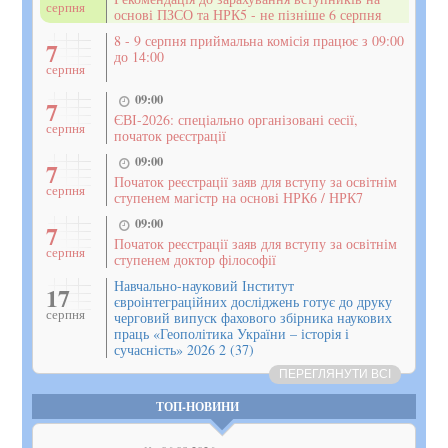
серпня
основі ПЗСО та НРК5 - не пізніше 6 серпня
8 - 9 серпня приймальна комісія працює з 09:00
7
до 14:00
серпня
09:00
7
ЄВІ-2026: спеціально організовані сесії,
серпня
початок реєстрації
09:00
7
Початок реєстрації заяв для вступу за освітнім
серпня
ступенем магістр на основі НРК6 / НРК7
09:00
7
Початок реєстрації заяв для вступу за освітнім
серпня
ступенем доктор філософії
Навчально-науковий Інститут
17
євроінтеграційних досліджень готує до друку
серпня
черговий випуск фахового збірника наукових
праць «Геополітика України – історія і
сучасність» 2026 2 (37)
ПЕРЕГЛЯНУТИ ВСІ
ТОП-НОВИНИ