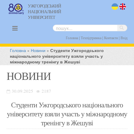
УЖГОРОДСЬКИЙ
НАЦІОНАЛЬНИЙ
uk
en
УНІВЕРСИТЕТ
|
|
|
Головна
Техпідтримка
Контакти
Вхід
Головна
»
Новини
»
Студенти Ужгородського
національного університету взяли участь у
міжнародному тренінгу в Жешуві
НОВИНИ
30.09.2025
2187
Студенти Ужгородського національного
університету взяли участь у міжнародному
тренінгу в Жешуві