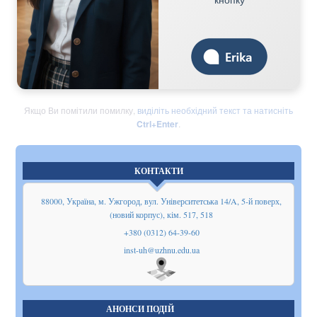
Якщо Ви помітили помилку,
виділіть необхідний текст та натисніть
Ctrl+Enter
.
КОНТАКТИ
88000, Україна, м. Ужгород, вул. Університетська 14/A, 5-й поверх,
(новий корпус), кім. 517, 518
+380 (0312) 64-39-60
inst-uh@uzhnu.edu.ua
Показати
на мапі
АНОНСИ ПОДІЙ