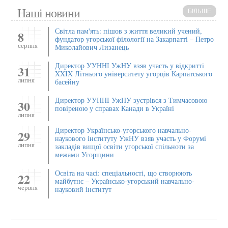
Наші новини
БІЛЬШЕ
Світла пам'ять: пішов з життя великий учений,
8
фундатор угорської філології на Закарпатті – Петро
серпня
Миколайович Лизанець
Директор УУННІ УжНУ взяв участь у відкритті
31
XXIX Літнього університету угорців Карпатського
липня
басейну
Директор УУННI УжНУ зустрівся з Тимчасовою
30
повіреною у справах Канади в Україні
липня
Директор Українсько-угорського навчально-
29
наукового інституту УжНУ взяв участь у Форумі
липня
закладів вищої освіти угорської спільноти за
межами Угорщини
Освіта на часі: спеціальності, що створюють
22
майбутнє – Українсько-угорський навчально-
червня
науковий інститут