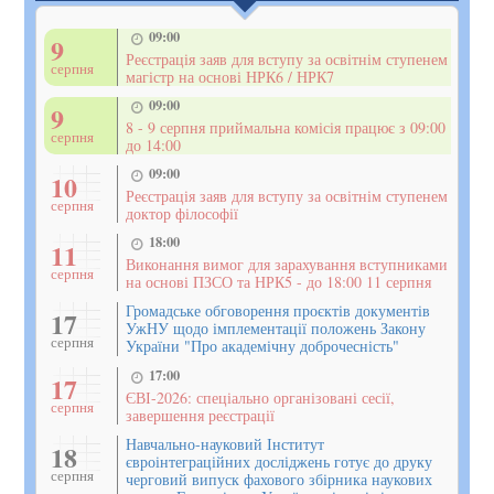
09:00
9
Реєстрація заяв для вступу за освітнім ступенем
серпня
магістр на основі НРК6 / НРК7
09:00
9
8 - 9 серпня приймальна комісія працює з 09:00
серпня
до 14:00
09:00
10
Реєстрація заяв для вступу за освітнім ступенем
серпня
доктор філософії
18:00
11
Виконання вимог для зарахування вступниками
серпня
на основі ПЗСО та НРК5 - до 18:00 11 серпня
Громадське обговорення проєктів документів
17
УжНУ щодо імплементації положень Закону
серпня
України "Про академічну доброчесність"
17:00
17
ЄВІ-2026: спеціально організовані сесії,
серпня
завершення реєстрації
Навчально-науковий Інститут
18
євроінтеграційних досліджень готує до друку
серпня
черговий випуск фахового збірника наукових