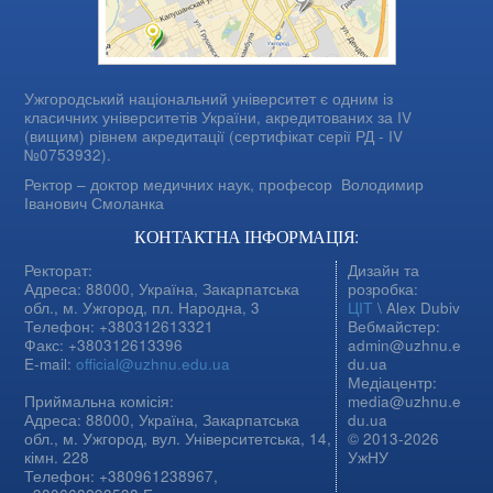
Ужгородський національний університет є одним із
класичних університетів України, акредитованих за IV
(вищим) рівнем акредитації (сертифікат серії РД - IV
№0753932).
Ректор – доктор медичних наук, професор
Володимир
Іванович Смоланка
КОНТАКТНА ІНФОРМАЦІЯ:
Ректорат:
Дизайн та
Адреса: 88000, Україна, Закарпатська
розробка:
обл., м. Ужгород, пл. Народна, 3
ЦІТ
\ Alex Dubiv
Телефон: +380312613321
Вебмайстер:
Факс: +380312613396
admin@uzhnu.e
E-mail:
official@uzhnu.edu.ua
du.ua
Медіацентр:
Приймальна комісія:
media@uzhnu.e
Адреса: 88000, Україна, Закарпатська
du.ua
обл., м. Ужгород, вул. Університетська, 14,
© 2013-2026
кімн. 228
УжНУ
Телефон: +380961238967,