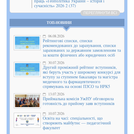
праць «Геополітика України – історія і
сучасність» 2026 2 (37)
ПЕРЕГЛЯНУТИ ВСІ
ТОП-НОВИНИ
06.08.2026
Рейтингові списки, списки
рекомендованих до зарахування, списки
зарахованих за державним замовленням та
за кошти фізичних або юридичних осіб
30.07.2026
Другий проміжний рейтинг вступників,
які беруть участь у широкому конкурсі для
вступу за ступенем бакалавра та магістра
медичного та фармацевтичного
спрямувань на основі ПЗСО та НРК5
13.07.2026
Приймальна комісія УжНУ обговорила
готовність до прийому заяв вступників
10.07.2026
Освіта на часі: спеціальності, що
створюють майбутнє — педагогічний
факультет