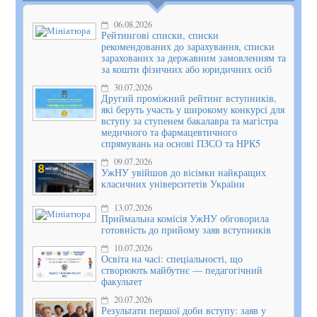
06.08.2026
Рейтингові списки, списки
рекомендованих до зарахування, списки
зарахованих за державним замовленням та
за кошти фізичних або юридичних осіб
30.07.2026
Другий проміжний рейтинг вступників,
які беруть участь у широкому конкурсі для
вступу за ступенем бакалавра та магістра
медичного та фармацевтичного
спрямувань на основі ПЗСО та НРК5
09.07.2026
УжНУ увійшов до вісімки найкращих
класичних університетів України
13.07.2026
Приймальна комісія УжНУ обговорила
готовність до прийому заяв вступників
10.07.2026
Освіта на часі: спеціальності, що
створюють майбутнє — педагогічний
факультет
20.07.2026
Результати першої доби вступу: заяв у