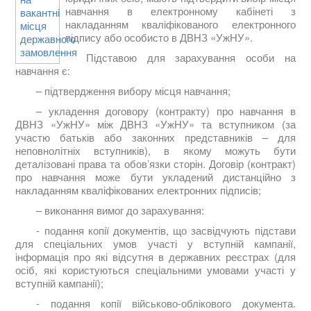
навчання в електронному кабінеті з
накладанням кваліфікованого електронного
підпису або особисто в ДВНЗ «УжНУ».
Підставою для зарахування особи на
навчання є:
– підтвердження вибору місця навчання;
– укладення договору (контракту) про навчання в
ДВНЗ «УжНУ» між ДВНЗ «УжНУ» та вступником (за
участю батьків або законних представників – для
неповнолітніх вступників), в якому можуть бути
деталізовані права та обов’язки сторін. Договір (контракт)
про навчання може бути укладений дистанційно з
накладанням кваліфікованих електронних підписів;
– виконання вимог до зарахування:
- подання копії документів, що засвідчують підстави
для спеціальних умов участі у вступній кампанії,
інформація про які відсутня в державних реєстрах (для
осіб, які користуються спеціальними умовами участі у
вступній кампанії);
- подання копії військово-облікового документа.