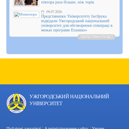
півтора раза більше, ніж торік
09.07.2026
Представники Університету Інсбрука
відвідали Ужгородський національний
університет для обговорення співпраці в
межах програми Erasmus+
ПЕРЕГЛЯНУТИ ВСІ
УЖГОРОДСЬКИЙ НАЦІОНАЛЬНИЙ
УНІВЕРСИТЕТ
|
|
Facebook
YouTube
Публічні закупівлі
Адміністрування сайту
Умови