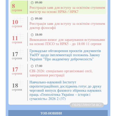
09:00
8
Реєстрація заяв для вступу за освітнім ступенем
серпня
магістр на основі НРК6 / НРК7
09:00
10
Реєстрація заяв для вступу за освітнім ступенем
серпня
доктор філософії
18:00
11
Виконання вимог для зарахування вступниками
серпня
на основі ПЗСО та НРК5 - до 18:00 11 серпня
Громадське обговорення проєктів документів
17
УжНУ щодо імплементації положень Закону
серпня
України "Про академічну доброчесність"
17:00
17
ЄВІ-2026: спеціально організовані сесії,
серпня
завершення реєстрації
Навчально-науковий Інститут
18
євроінтеграційних досліджень готує до друку
серпня
черговий випуск фахового збірника наукових
праць «Геополітика України – історія і
сучасність» 2026 2 (37)
ПЕРЕГЛЯНУТИ ВСІ
ТОП-НОВИНИ