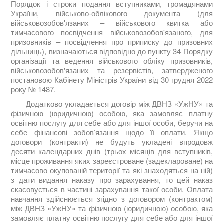
Порядок і строки подання вступниками, громадянами
України, військово-облікового документа (для
військовозобов'язаних – військового квитка або
тимчасового посвідчення військовозобов'язаного, для
призовників – посвідчення про приписку до призовних
дільниць), визначаються відповідно до пункту 34 Порядку
організації та ведення військового обліку призовників,
військовозобов'язаних та резервістів, затвердженого
постановою Кабінету Міністрів України від 30 грудня 2022
року № 1487.
Додатково укладається договір між ДВНЗ «УжНУ» та
фізичною (юридичною) особою, яка замовляє платну
освітню послугу для себе або для іншої особи, беручи на
себе фінансові зобов’язання щодо її оплати. Якщо
договори (контракти) не будуть укладені впродовж
десяти календарних днів (трьох місяців для вступників,
місце проживання яких зареєстроване (задеклароване) на
тимчасово окупованій території та які знаходяться на ній)
з дати видання наказу про зарахування, то цей наказ
скасовується в частині зарахування такої особи. Оплата
навчання здійснюється згідно з договором (контрактом)
між ДВНЗ «УжНУ» та фізичною (юридичною) особою, яка
замовляє платну освітню послугу для себе або для іншої