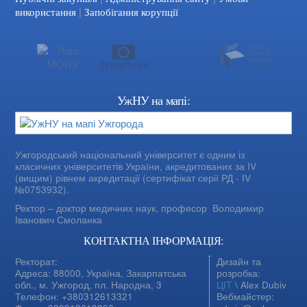
|
використання
Запобігання корупції
УжНУ на мапі:
Ужгородський національний університет є одним із
класичних університетів України, акредитованих за IV
(вищим) рівнем акредитації (сертифікат серії РД - IV
№0753932).
Ректор – доктор медичних наук, професор
Володимир
Іванович Смоланка
КОНТАКТНА ІНФОРМАЦІЯ:
Ректорат:
Дизайн та
Адреса: 88000, Україна, Закарпатська
розробка:
обл., м. Ужгород, пл. Народна, 3
ЦІТ
\ Alex Dubiv
Телефон: +380312613321
Вебмайстер: