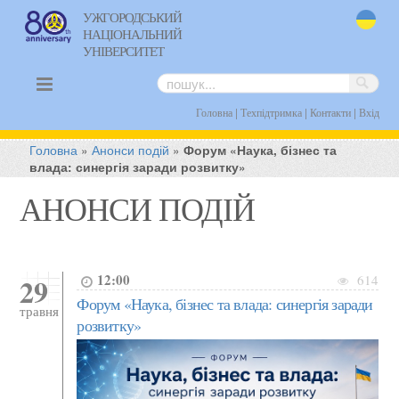
УЖГОРОДСЬКИЙ
НАЦІОНАЛЬНИЙ
uk
УНІВЕРСИТЕТ
|
|
|
Головна
Техпідтримка
Контакти
Вхід
Головна
»
Анонси подій
»
Форум «Наука, бізнес та
влада: синергія заради розвитку»
АНОНСИ ПОДІЙ
12:00
29
614
Форум «Наука, бізнес та влада: синергія заради
травня
розвитку»