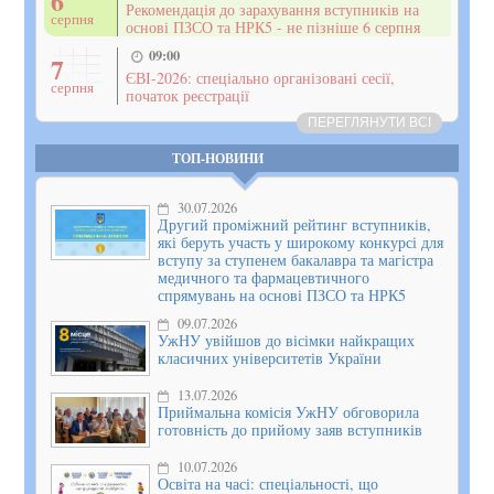
6
Рекомендація до зарахування вступників на
серпня
основі ПЗСО та НРК5 - не пізніше 6 серпня
09:00
7
ЄВІ-2026: спеціально організовані сесії,
серпня
початок реєстрації
ПЕРЕГЛЯНУТИ ВСІ
ТОП-НОВИНИ
30.07.2026
Другий проміжний рейтинг вступників,
які беруть участь у широкому конкурсі для
вступу за ступенем бакалавра та магістра
медичного та фармацевтичного
спрямувань на основі ПЗСО та НРК5
09.07.2026
УжНУ увійшов до вісімки найкращих
класичних університетів України
13.07.2026
Приймальна комісія УжНУ обговорила
готовність до прийому заяв вступників
10.07.2026
Освіта на часі: спеціальності, що