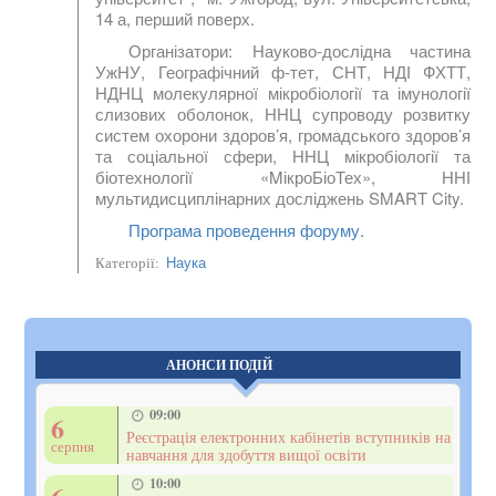
14 а, перший поверх.
Організатори:
Науково-дослідна частина
УжНУ, Географічний ф-тет, СНТ, НДІ ФХТТ,
НДНЦ молекулярної мікробіології та імунології
слизових оболонок, ННЦ супроводу розвитку
систем охорони здоров’я, громадського здоров’я
та соціальної сфери, ННЦ мікробіології та
біотехнології «MікроБіоТех», ННІ
мультидисциплінарних досліджень SMART City.
Програма проведення форуму.
Наука
Категорії:
АНОНСИ ПОДІЙ
09:00
6
Реєстрація електронних кабінетів вступників на
серпня
навчання для здобуття вищої освіти
10:00