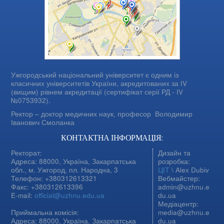
Ужгородський національний університет є одним із
класичних університетів України, акредитованих за IV
(вищим) рівнем акредитації (сертифікат серії РД - IV
№0753932).
Ректор – доктор медичних наук, професор
Володимир
Іванович Смоланка
КОНТАКТНА ІНФОРМАЦІЯ:
Ректорат:
Дизайн та
Адреса: 88000, Україна, Закарпатська
розробка:
обл., м. Ужгород, пл. Народна, 3
ЦІТ
\ Alex Dubiv
Телефон: +380312613321
Вебмайстер:
Факс: +380312613396
admin@uzhnu.e
E-mail:
official@uzhnu.edu.ua
du.ua
Медіацентр:
Приймальна комісія:
media@uzhnu.e
Адреса: 88000, Україна, Закарпатська
du.ua