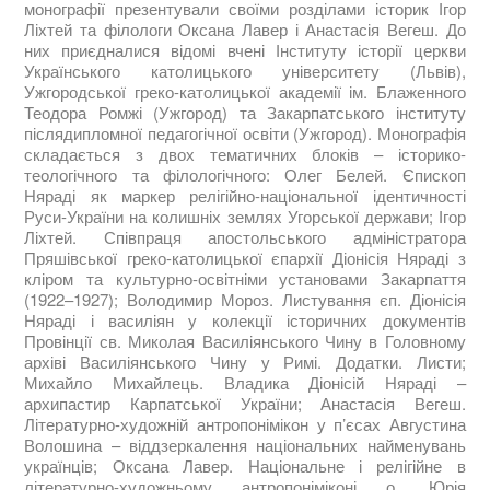
монографії презентували своїми розділами історик Ігор
Ліхтей та філологи Оксана Лавер і Анастасія Вегеш. До
них приєдналися відомі вчені Інституту історії церкви
Українського католицького університету (Львів),
Ужгородської греко-католицької академії ім. Блаженного
Теодора Ромжі (Ужгород) та Закарпатського інституту
післядипломної педагогічної освіти (Ужгород). Монографія
складається з двох тематичних блоків – історико-
теологічного та філологічного: Олег Белей. Єпископ
Няраді як маркер релігійно-національної ідентичності
Руси-України на колишніх землях Угорської держави; Ігор
Ліхтей. Співпраця апостольського адміністратора
Пряшівської греко-католицької єпархії Діонісія Няраді з
кліром та культурно-освітніми установами Закарпаття
(1922–1927); Володимир Мороз. Листування єп. Діонісія
Няраді і василіян у колекції історичних документів
Провінції св. Миколая Василіянського Чину в Головному
архіві Василіянського Чину у Римі. Додатки. Листи;
Михайло Михайлець. Владика Діонісій Няраді –
архипастир Карпатської України; Анастасія Вегеш.
Літературно-художній антропонімікон у п’єсах Августина
Волошина – віддзеркалення національних найменувань
українців; Оксана Лавер. Національне і релігійне в
літературно-художньому антропоніміконі о. Юрія