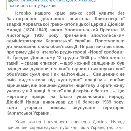
Історію нашого краю важко собі уявити без
багатогранної діяльності єпископа Крижевецької
єпархії Хорватської греко-католицької церкви Діонісія
Няраді (1874–1940), якого Апостольський Престол 15
листопада 1938 року призначив апостольським
адміністратором Карпатської України. Приступивши
до виконання своїх обов’язків Д. Няраді виклав свою
програму дій в інтерв’ю редакторові «Нової свободи»
В. Ґренджі-Донському 12 грудня 1938 р.: «Мій плян є
такий, – сказав єпископ, – щоб кожний священник був
взірцевим духовником своїх вірних і виконував свої
обов’язки сумлінно і як найточніше… Священник не
сміє видтягатися від культурної праці між своїми
вірниками, він повинен давати ініціятиву й брати живу
участь у цій праці. А такої праці скрізь є багато…». Цю
жертовну працю на благо українського народу
Діонісій Няраді виконував до 16 березня 1939 року,
коли угорські війська окупували територію
Карпатської України.
Хоча життю і діяльності єпископа Діонісія Няраді
присвячені окремі наукові публікації як в Україні, так і за її