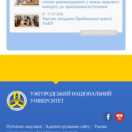
списки рекомендованих у межах широкого
конкурсу до зарахування вступників
27.07.2026
Чергове засідання Приймальної комісії
УжНУ
ПЕРЕГЛЯНУТИ ВСІ
УЖГОРОДСЬКИЙ НАЦІОНАЛЬНИЙ
УНІВЕРСИТЕТ
|
|
Facebook
YouTube
Публічні закупівлі
Адміністрування сайту
Умови
|
використання
Запобігання корупції