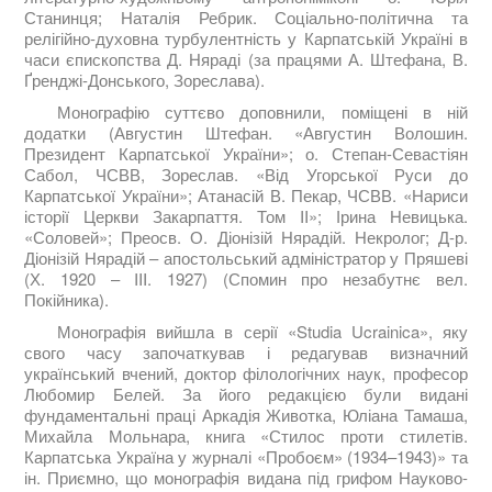
Станинця; Наталія Ребрик. Соціально-політична та
релігійно-духовна турбулентність у Карпатській Україні в
часи єпископства Д. Няраді (за працями А. Штефана, В.
Ґренджі-Донського, Зореслава).
Монографію суттєво доповнили, поміщені в ній
додатки (Августин Штефан. «Августин Волошин.
Президент Карпатської України»; о. Степан-Севастіян
Сабол, ЧСВВ, Зореслав. «Від Угорської Руси до
Карпатської України»; Атанасій В. Пекар, ЧСВВ. «Нариси
історії Церкви Закарпаття. Том II»; Ірина Невицька.
«Соловей»; Преосв. О. Діонізій Нярадій. Некролог; Д-р.
Діонізій Нярадій – апостольський адміністратор у Пряшеві
(Х. 1920 – III. 1927) (Спомин про незабутнє вел.
Покійника).
Монографія вийшла в серії «Studia Ucrainica», яку
свого часу започаткував і редагував визначний
український вчений, доктор філологічних наук, професор
Любомир Белей. За його редакцією були видані
фундаментальні праці Аркадія Животка, Юліана Тамаша,
Михайла Мольнара, книга «Стилос проти стилетів.
Карпатська Україна у журналі «Пробоєм» (1934–1943)» та
ін. Приємно, що монографія видана під грифом Науково-