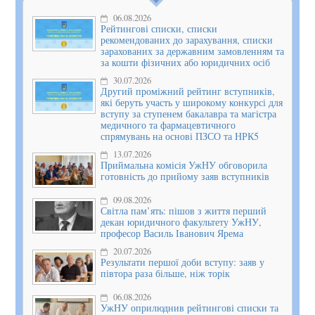
06.08.2026
Рейтингові списки, списки
рекомендованих до зарахування, списки
зарахованих за державним замовленням та
за кошти фізичних або юридичних осіб
30.07.2026
Другий проміжний рейтинг вступників,
які беруть участь у широкому конкурсі для
вступу за ступенем бакалавра та магістра
медичного та фармацевтичного
спрямувань на основі ПЗСО та НРК5
13.07.2026
Приймальна комісія УжНУ обговорила
готовність до прийому заяв вступників
09.08.2026
Світла пам’ять: пішов з життя перший
декан юридичного факультету УжНУ,
професор Василь Іванович Ярема
20.07.2026
Результати першої доби вступу: заяв у
півтора раза більше, ніж торік
06.08.2026
УжНУ оприлюднив рейтингові списки та