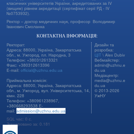
класичних університетів України, акредитованих за IV
(вищим) рівнем акредитації (сертифікат серії РД - IV
№0753932).
Ректор – доктор медичних наук, професор
Володимир
Іванович Смоланка
КОНТАКТНА ІНФОРМАЦІЯ:
Ректорат:
Дизайн та
Адреса: 88000, Україна, Закарпатська
розробка:
обл., м. Ужгород, пл. Народна, 3
ЦІТ
\ Alex Dubiv
Телефон: +380312613321
Вебмайстер:
Факс: +380312613396
admin@uzhnu.e
E-mail:
official@uzhnu.edu.ua
du.ua
Медіацентр:
Приймальна комісія:
media@uzhnu.e
Адреса: 88000, Україна, Закарпатська
du.ua
обл., м. Ужгород, вул. Університетська, 14,
© 2013-2026
кімн. 228
УжНУ
Телефон: +380961238967,
+380668293538 E-
mail:
admission@uzhnu.edu.ua
SQL час: 0 с.
Згенеровано за: 0.181