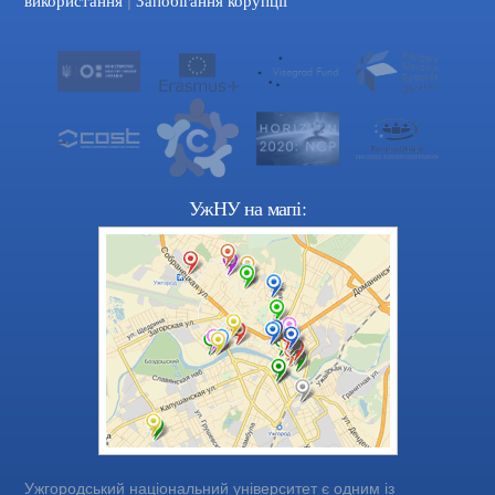
УжНУ на мапі:
Ужгородський національний університет є одним із