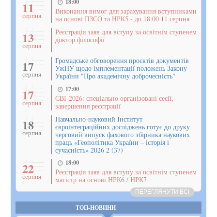
18:00
11
Виконання вимог для зарахування вступниками
серпня
на основі ПЗСО та НРК5 - до 18:00 11 серпня
Реєстрація заяв для вступу за освітнім ступенем
13
доктор філософії
серпня
Громадське обговорення проєктів документів
17
УжНУ щодо імплементації положень Закону
серпня
України "Про академічну доброчесність"
17:00
17
ЄВІ-2026: спеціально організовані сесії,
серпня
завершення реєстрації
Навчально-науковий Інститут
18
євроінтеграційних досліджень готує до друку
серпня
черговий випуск фахового збірника наукових
праць «Геополітика України – історія і
сучасність» 2026 2 (37)
18:00
22
Реєстрація заяв для вступу за освітнім ступенем
серпня
магістр на основі НРК6 / НРК7
ПЕРЕГЛЯНУТИ ВСІ
ТОП-НОВИНИ