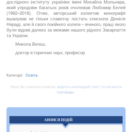
дослідного інституту україніки імені Михайла Мольнара,
який упродовж багатьох років очолював Любомир Белей
(1962–2018). Отже, авторський колектив монографії
вшанував не тільки славетну постать єпископа Діонісія
Няраді, але й свого покійного колеги – вченого, праці якого
були відомі далеко за межами нашого рідного Закарпаття
та України.
Микола Вегеш,
доктор історичних наук, професор
Освіта
Категорії:
Якщо Ви помітили помилку,
виділіть необхідний текст та натисніть
Ctrl+Enter
.
АНОНСИ ПОДІЙ