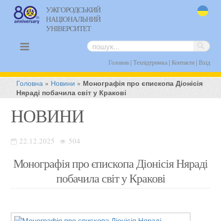
УЖГОРОДСЬКИЙ
НАЦІОНАЛЬНИЙ
uk
УНІВЕРСИТЕТ
|
|
|
Головна
Техпідтримка
Контакти
Вхід
Головна
»
Новини
»
Монографія про єпископа Діонісія
Няраді побачила світ у Кракові
НОВИНИ
22.12.2025
504
Монографія про єпископа Діонісія Няраді
побачила світ у Кракові