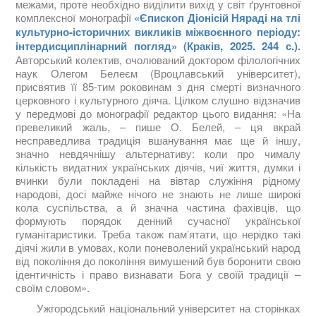
межами, проте необхідно виділити вихід у світ ґрунтовної
комплексної монографії
«Єпископ Діонісій Няраді на тлі
культурно-історичних викликів міжвоєнного періоду:
інтердисциплінарний погляд» (Краків, 2025. 244 с.)
.
Авторський колектив, очолюваний доктором філологічних
наук Олегом Белеєм (Вроцлавський університет),
присвятив її 85-тим роковинам з дня смерті визначного
церковного і культурного діяча. Цілком слушно відзначив
у передмові до монографії редактор цього видання: «На
превеликий жаль, – пише О. Белей, – ця вкрай
несправедлива традиція вшанування має ще й іншу,
значно невдячнішу альтернативу: коли про чималу
кількість видатних українських діячів, чиї життя, думки і
вчинки були покладені на вівтар служіння рідному
народові, досі майже нічого не знають не лише широкі
кола суспільства, а й значна частина фахівців, що
формують порядок денний сучасної української
гуманітаристики. Треба також пам’ятати, що нерідко такі
діячі жили в умовах, коли поневолений український народ
від покоління до покоління вимушений був боронити свою
ідентичність і право визнавати Бога у своїй традиції –
своїм словом».
Ужгородський національний університет на сторінках