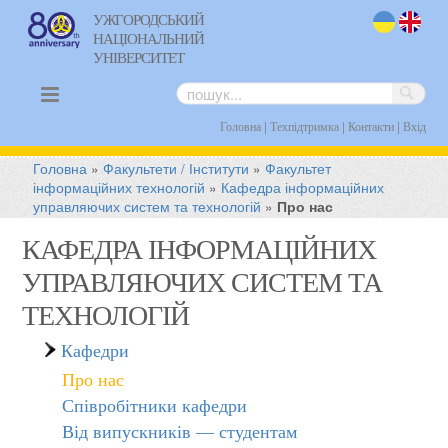
УЖГОРОДСЬКИЙ
НАЦІОНАЛЬНИЙ
uk
en
УНІВЕРСИТЕТ
|
|
|
Головна
Техпідтримка
Контакти
Вхід
Головна
»
Факультети / Інститути
»
Факультет
інформаційних технологій
»
Кафедра інформаційних
управляючих систем та технологій
»
Про нас
КАФЕДРА ІНФОРМАЦІЙНИХ
УПРАВЛЯЮЧИХ СИСТЕМ ТА
ТЕХНОЛОГІЙ
Кафедри
Про нас
Співробітники кафедри
Від випускників — студентам