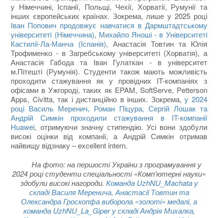
у Німеччині, Іспанії, Польщі, Чехії, Хорватії, Румунії та
інших європейських країнах. Зокрема, лише у 2025 році
Іван Попович продовжує навчатися в Дармштадтському
університеті (Німеччина)
,
Михайло Яноші - в Університеті
Кастилії-Ла-Манча (Іспанія)
, Анастасія Товтин та Юлія
Трофименко - в Загребському університеті (Хорватія), а
Анастасія Габода та Іван Гулаткан - в університет
м.Пітешті (Румунія). Студенти також мають можливість
проходити стажування як у провідних IT-компаніях з
офісами в Ужгороді, таких як EPAM, SoftServe, Petterson
Apps, Civitta, так і дистанційно в інших. Зокрема,
у 2024
році Василь Меренич, Роман Піцура, Сергій Лошак та
Андрій Симкін проходили стажування в IT-компанії
Huawei
, отримуючи значну стипендію. Усі вони здобули
високі оцінки від компанії, а Андрій Симкін отримав
найвищу відзнаку ‒ excellent intern.
На фото: на першості України з програмування у
2024 році студенти спеціальності «Комп’ютерні науки»
здобули високі нагороди.
Команда UzhNU_Machata у
складі Василя Меренича, Анастасії Товтин та
Олександра Гроскопфа виборола «золоті» медалі, а
команда UzhNU_La_Giper у складі Андрія Михалка,