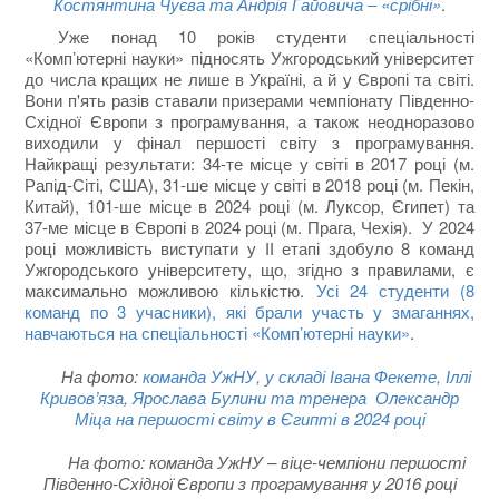
Костянтина Чуєва та Андрія Гайовича ‒ «срібні»
.
Уже понад 10 років студенти спеціальності
«Комп’ютерні науки» підносять Ужгородський університет
до числа кращих не лише в Україні, а й у Європі та світі.
Вони п'ять разів ставали призерами чемпіонату Південно-
Східної Європи з програмування, а також неодноразово
виходили у фінал першості світу з програмування.
Найкращі результати: 34-те місце у світі в 2017 році (м.
Рапід-Сіті, США), 31-ше місце у світі в 2018 році (м. Пекін,
Китай), 101-ше місце в 2024 році (м. Луксор, Єгипет) та
37-ме місце в Європі в 2024 році (м. Прага, Чехія). У 2024
році можливість виступати у ІІ етапі здобуло 8 команд
Ужгородського університету, що, згідно з правилами, є
максимально можливою кількістю.
Усі 24 студенти (8
команд по 3 учасники), які брали участь у змаганнях,
навчаються на спеціальності «Комп’ютерні науки»
.
На фото:
команда УжНУ, у складі Івана Фекете, Іллі
Кривов’яза, Ярослава Булини та тренера Олександр
Міца на першості світу в Єгипті в 2024 році
На фото: команда УжНУ – віце-чемпіони першості
Південно-Східної Європи з програмування у 2016 році