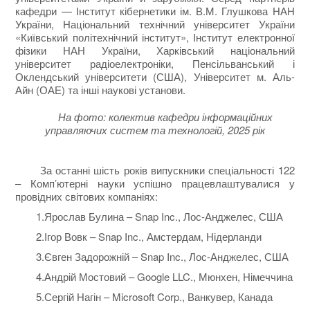
кафедри — Інститут кібернетики ім. В.М. Глушкова НАН
України, Національний технічний університет України
«Київський політехнічний інститут», Інститут електронної
фізики НАН України, Харківський національний
університет радіоелектроніки, Пенсільванський і
Оклендський університети (США), Університет м. Аль-
Айн (ОАЕ) та інші наукові установи.
На фото: колектив кафедри інформаційних
управляючих систем та технологій, 2025 рік
За останні шість років випускники спеціальності 122
– Комп’ютерні науки успішно працевлаштувалися у
провідних світових компаніях:
1.Ярослав Булина – Snap Inc., Лос-Анджелес, США
2.Ігор Вовк – Snap Inc., Амстердам, Нідерланди
3.Євген Задорожній ‒ Snap Inc., Лос-Анджелес, США
4.Андрій Мостовий – Google LLC., Мюнхен, Німеччина
5.Сергій Нагін – Microsoft Corp., Ванкувер, Канада