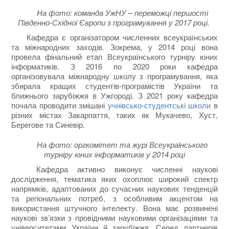
На фото: команда УжНУ – переможці першості
Південно-Східної Європи з програмування у 2017 році.
Кафедра є організатором численних всеукраїнських
та міжнародних заходів. Зокрема, у 2014 році вона
провела фінальний етап Всеукраїнського турніру юних
інформатиків. З 2016 по 2020 роки кафедра
організовувала міжнародну школу з програмування, яка
збирала кращих студентів-програмістів України та
ближнього зарубіжжя в Ужгороді. З 2021 року кафедра
почала проводити змішані
учнівсько-студентські школи
в
різних містах Закарпаття, таких як Мукачево, Хуст,
Берегове та Синевір.
На фото: оргкомітет та журі Всеукраїнського
турніру юних інформатиків у 2014 році
Кафедра активно виконує численні наукові
дослідження, тематика яких охоплює широкий спектр
напрямків, адаптованих до сучасних наукових тенденцій
та регіональних потреб, з особливим акцентом на
використання штучного інтелекту. Вона має розвинені
наукові зв’язки з провідними науковими організаціями та
університетами України й зарубіжжя. Серед партнерів