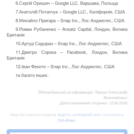
6.Сергій Оришич ‒ Google LLC, Варшава, Польща
7.Анатолій Потапчук – Google LLC., Каліфорнія, США
8.Михайло Пригара – Snap Inc., Лос-Анджелес, США
9.Роман Рубаненко – Ansatz Capital, Лондон, Велика
Британія
10.Артур Сидоран – Snap Inc., Лос-Анджелес, США
11.Дмитро Сорока – Facebook, Лондон, Велика
Британія
12.Іван Фекете – Snap Inc., Лос-Анджелес, США
та багато інших.
Відповідальний за інформацію: Левчук Олександр
Миколайович
Дата оновлення сторінки: 12.06.2026
Якщо Ви помітили помилку,
виділіть необхідний текст та натисніть
Ctrl+Enter
.