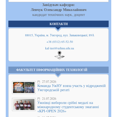
Завідувач кафедри:
Левчук Олександр Миколайович
кандидат технічних наук, доцент
КОНТАКТИ
88015, Україна, м. Ужгород, вул. Заньковецької, 89А
+38 (0312) 65-52-50
kaf-iust@uzhnu.edu.ua
Показати
на мапі
ФАКУЛЬТЕТ ІНФОРМАЦІЙНИХ ТЕХНОЛОГІЙ
27.07.2026
Команда УжНУ взяла участь у відродженій
Ужгородській регаті
21.07.2026
Ужнівці вибороли срібні медалі на
міжнародному студентському змаганні
«KPI-OPEN 2026»