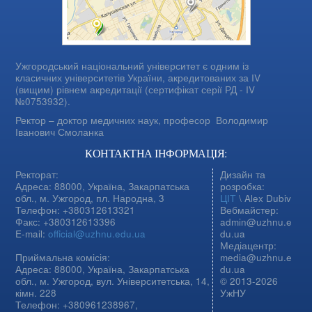
Ужгородський національний університет є одним із
класичних університетів України, акредитованих за IV
(вищим) рівнем акредитації (сертифікат серії РД - IV
№0753932).
Ректор – доктор медичних наук, професор
Володимир
Іванович Смоланка
КОНТАКТНА ІНФОРМАЦІЯ:
Ректорат:
Дизайн та
Адреса: 88000, Україна, Закарпатська
розробка:
обл., м. Ужгород, пл. Народна, 3
ЦІТ
\ Alex Dubiv
Телефон: +380312613321
Вебмайстер:
Факс: +380312613396
admin@uzhnu.e
E-mail:
official@uzhnu.edu.ua
du.ua
Медіацентр:
Приймальна комісія:
media@uzhnu.e
Адреса: 88000, Україна, Закарпатська
du.ua
обл., м. Ужгород, вул. Університетська, 14,
© 2013-2026
кімн. 228
УжНУ
Телефон: +380961238967,