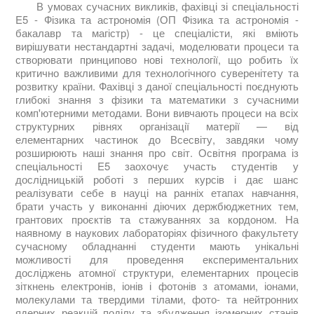
В умовах сучасних викликів, фахівці зі спеціальності
E5 - Фізика та астрономія (ОП Фізика та астрономія -
бакалавр та магістр) - це спеціалісти, які вміють
вирішувати нестандартні задачі, моделювати процеси та
створювати принципово нові технології, що робить їх
критично важливими для технологічного суверенітету та
розвитку країни. Фахівці з даної спеціальності поєднують
глибокі знання з фізики та математики з сучасними
комп'ютерними методами. Вони вивчають процеси на всіх
структурних рівнях організації матерії — від
елементарних частинок до Всесвіту, завдяки чому
розширюють наші знання про світ. Освітня програма із
спеціальності E5 заохочує участь студентів у
дослідницькій роботі з перших курсів і дає шанс
реалізувати себе в науці на ранніх етапах навчання,
брати участь у виконанні діючих держбюджетних тем,
грантових проєктів та стажуваннях за кордоном. На
наявному в наукових лабораторіях фізичного факультету
сучасному обладнанні студенти мають унікальні
можливості для проведення експериментальних
досліджень атомної структури, елементарних процесів
зіткнень електронів, іонів і фотонів з атомами, іонами,
молекулами та твердими тілами, фото- та нейтронних
ядерних реакцій поділу та збудження ізомерних станів