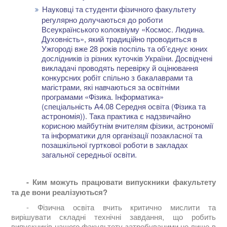
Науковці та студенти фізичного факультету
регулярно долучаються до роботи
Всеукраїнського колоквіуму «Космос. Людина.
Духовність», який традиційно проводиться в
Ужгороді вже 28 років поспіль та об’єднує юних
дослідників із різних куточків України. Досвідчені
викладачі проводять перевірку й оцінювання
конкурсних робіт спільно з бакалаврами та
магістрами, які навчаються за освітніми
програмами «Фізика. Інформатика»
(спеціальність А4.08 Середня освіта (Фізика та
астрономія)). Така практика є надзвичайно
корисною майбутнім вчителям фізики, астрономії
та інформатики для організації позакласної та
позашкільної гурткової роботи в закладах
загальної середньої освіти.
- Ким можуть працювати випускники факультету
та де вони реалізуються?
- Фізична освіта вчить критично мислити та
вирішувати складні технічні завдання, що робить
випускників нашого факультету затребуваними не лише в