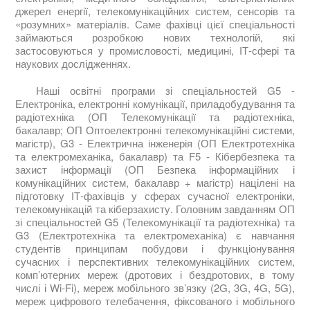
джерел енергії, телекомунікаційних систем, сенсорів та
«розумних» матеріалів. Саме фахівці цієї спеціальності
займаються розробкою нових технологій, які
застосовуються у промисловості, медицині, ІТ-сфері та
наукових дослідженнях.
Наші освітні програми зі спеціальностей G5 -
Електроніка, електронні комунікації, приладобудування та
радіотехніка (ОП Телекомунікації та радіотехніка,
бакалавр; ОП Оптоелектронні телекомунікаційні системи,
магістр), G3 - Електрична інженерія (ОП Електротехніка
та електромеханіка, бакалавр) та F5 - Кібербезпека та
захист інформації (ОП Безпека інформаційних і
комунікаційних систем, бакалавр + магістр) націлені на
підготовку ІТ-фахівців у сферах сучасної електроніки,
телекомунікацій та кіберзахисту. Головним завданням ОП
зі спеціальностей G5 (Телекомунікації та радіотехніка) та
G3 (Електротехніка та електромеханіка) є навчання
студентів принципам побудови і функціонування
сучасних і перспективних телекомунікаційних систем,
комп’ютерних мереж (дротових і бездротових, в тому
числі і Wi-Fi), мереж мобільного зв’язку (2G, 3G, 4G, 5G),
мереж цифрового телебачення, фіксованого і мобільного