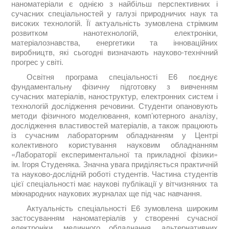
наноматеріали є однією з найбільш перспективних і
сучасних спеціальностей у галузі природничих наук та
високих технологій. Її актуальність зумовлена стрімким
розвитком нанотехнологій, електроніки,
матеріалознавства, енергетики та інноваційних
виробництв, які сьогодні визначають науково-технічний
прогрес у світі.
Освітня програма спеціальності E6 поєднує
фундаментальну фізичну підготовку з вивченням
сучасних матеріалів, наноструктур, електронних систем і
технологій дослідження речовини. Студенти опановують
методи фізичного моделювання, комп’ютерного аналізу,
дослідження властивостей матеріалів, а також працюють
із сучасним лабораторним обладнанням у Центрі
колективного користування науковим обладнанням
«Лабораторії експериментальної та прикладної фізики»
ім. Ігоря Студеняка. Значна увага приділяється практичній
та науково-дослідній роботі студентів. Частина студентів
цієї спеціальності має наукові публікації у вітчизняних та
міжнародних наукових журналах ще під час навчання.
Актуальність спеціальності E6 зумовлена широким
застосуванням наноматеріалів у створенні сучасної
електроніки, медичного обладнання, альтернативних