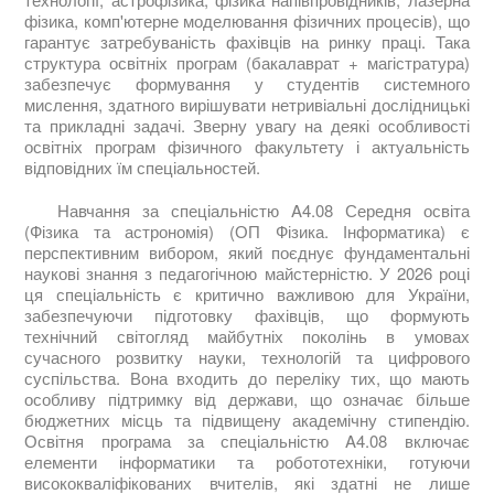
фізика, комп'ютерне моделювання фізичних процесів), що
гарантує затребуваність фахівців на ринку праці. Така
структура освітніх програм (бакалаврат + магістратура)
забезпечує формування у студентів системного
мислення, здатного вирішувати нетривіальні дослідницькі
та прикладні задачі. Зверну увагу на деякі особливості
освітніх програм фізичного факультету і актуальність
відповідних їм спеціальностей.
Навчання за спеціальністю A4.08 Середня освіта
(Фізика та астрономія) (ОП Фізика. Інформатика) є
перспективним вибором, який поєднує фундаментальні
наукові знання з педагогічною майстерністю. У 2026 році
ця спеціальність є критично важливою для України,
забезпечуючи підготовку фахівців, що формують
технічний світогляд майбутніх поколінь в умовах
сучасного розвитку науки, технологій та цифрового
суспільства. Вона входить до переліку тих, що мають
особливу підтримку від держави, що означає більше
бюджетних місць та підвищену академічну стипендію.
Освітня програма за спеціальністю A4.08 включає
елементи інформатики та робототехніки, готуючи
висококваліфікованих вчителів, які здатні не лише