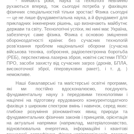
- Минають роки, наука та технології невпинно
рухаються вперед, тож сьогодні потреба у фахівцях
фізичних спеціальностей тільки зростає! Фізика сьогодні
— це не лише фундаментальна наука, а й фундамент для
прикладних інженерних рішень, що визначають майбутнє
держави та світу. Технологічні успіхи, які нині має Україна,
забезпечує саме фізика. Фізика є основою зміцнення
обороноздатності країни: без сучасних технологій
розв’язання проблем національної оборони (сучасна
військова техніка, озброєння, радіоелектронна боротьба
(РЕБ), перспективна лазерна зброя, новітні системи ППО/
ПРО, засоби захисту від сучасних загроз (дронів, БПЛА,
високоточної зброї, гіперзвукових ракет), і т. д. )
неможливе.
Наші бакалаврські та магістерські освітні програми,
які ми постійно вдосконалюємо, поєднують
фундаментальну науку з передовими технологіями і
націлені на підготовку ерудованого конкурентоздатного
фахівця з широким спектром вмінь і навичок, серед яких:
глибоке розуміння різноманітних явищ природи та
фундаментальних фізичних законів і принципів, орієнтація
на актуальні напрямки (наприклад, матеріалознавство,
відновлювальна енергетика, інформаційні і квантові
технології, астрофізика, фізика напівпровідників, лазерна