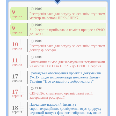
09:00
9
Реєстрація заяв для вступу за освітнім ступенем
серпня
магістр на основі НРК6 / НРК7
09:00
9
8 - 9 серпня приймальна комісія працює з 09:00
серпня
до 14:00
09:00
10
Реєстрація заяв для вступу за освітнім ступенем
серпня
доктор філософії
18:00
11
Виконання вимог для зарахування вступниками
серпня
на основі ПЗСО та НРК5 - до 18:00 11 серпня
Громадське обговорення проєктів документів
17
УжНУ щодо імплементації положень Закону
серпня
України "Про академічну доброчесність"
17:00
17
ЄВІ-2026: спеціально організовані сесії,
серпня
завершення реєстрації
Навчально-науковий Інститут
18
євроінтеграційних досліджень готує до друку
серпня
черговий випуск фахового збірника наукових