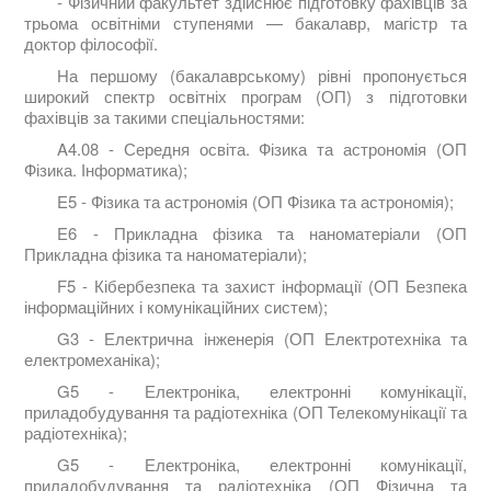
- Фізичний факультет здійснює підготовку фахівців за
трьома освітніми ступенями — бакалавр, магістр та
доктор філософії.
На першому (бакалаврському) рівні пропонується
широкий спектр освітніх програм (ОП) з підготовки
фахівців за такими спеціальностями:
A4.08 - Середня освіта. Фізика та астрономія (ОП
Фізика. Інформатика);
E5 - Фізика та астрономія (ОП Фізика та астрономія);
E6 - Прикладна фізика та наноматеріали (ОП
Прикладна фізика та наноматеріали);
F5 - Кібербезпека та захист інформації (ОП Безпека
інформаційних і комунікаційних систем);
G3 - Електрична інженерія (ОП Електротехніка та
електромеханіка);
G5 - Електроніка, електронні комунікації,
приладобудування та радіотехніка (ОП Телекомунікації та
радіотехніка);
G5 - Електроніка, електронні комунікації,
приладобудування та радіотехніка (ОП Фізична та