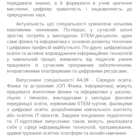
передавати знання, а й формувати в учнів критичне
мислення, цифрову грамотність і зацікавленість до
природничих наук.
Актуальність цієї спеціальності зумовлена кількома
важливими чинниками. По-перше, у сучасній школі
зростає потреба у викладачах STEM-дисциплін, адже
саме фізика та інформатика є основою розвитку технічних
і цифрових професій майбутнього. По-друге, цифровізація
освіти та активне впровадження інформаційних технологій
у навчальний процес вимагають від педагогів уміння
працювати із сучасним програмним забезпеченням,
інтерактивними платформами та цифровими ресурсами.
Випускники спеціальності A4.08 - Середня освіта.
Фізика та астрономія (ОП Фізика. Інформатика) можуть
працювати вчителями фізики та інформатики у школах,
ліцеях і гімназіях, викладачами у закладах фахової
передвищої освіти, керівниками STEM-гуртків, фахівцями
з цифрової освіти, розробниками навчального контенту
або освітніх ІТ-проєктів. Завдяки поєднанню педагогічної
та ІТ-підготовки випускники також можуть реалізувати
себе у сфері інформаційних технологій, програмування,
адміністрування освітніх платформ та онлайн-навчання.