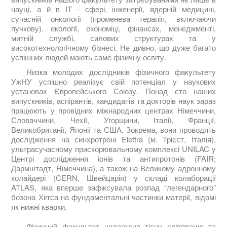
науці, а й в IT - сфері, інженерії, ядерній медицині,
сучасній онкології (променева терапія, включаючи
пучкову), екології, економіці, фінансах, менеджменті,
митній службі, силових структурах та у
високотехнологічному бізнесі. Не дивно, що дуже багато
успішних людей мають саме фізичну освіту.
Низка молодих дослідників фізичного факультету
УжНУ успішно реалізує свій потенціал у наукових
установах Європейського Союзу. Понад сто наших
випускників, аспірантів, кандидатів та докторів наук зараз
працюють у провідних міжнародних центрах Німеччини,
Словаччини, Чехії, Угорщини, Італії, Франції,
Великобританії, Японії та США. Зокрема, вони проводять
дослідження на синхротроні Elettra (м. Трієст, Італія),
ультрасучасному прискорювальному комплексі UNILAC у
Центрі дослідження іонів та антипротонів (FAIR;
Дармштадт, Німеччина), а також на Великому адронному
колайдері (CERN, Швейцарія) у складі колаборації
ATLAS, яка вперше зафіксувала розпад “легендарного”
бозона Хіггса на фундаментальні частинки матерії, відомі
як нижні кварки.
Фізичний факультет налагодив тісну співпрацю та