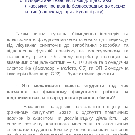
лікарських препаратів безпосередньо до хворих
клітин (наприклад, при лікуванні раку).
Таким чином, сучасна біомедична інженерія та
електроніка є фундаментальною основою для переходу
від лікування симптомів до запобігання хворобам та
відновлення функцій організму на молекулярному та
тканинному рівнях. Ось чому потреба у фахівцях за
вказаними спеціальностями — ОП Фізична та біомедична
електроніка (бакалавр + магістр, G5) та ОП Біомедична
інженерія (бакалавр, G22) — буде стрімко зростати.
- Які можливості мають студенти під час
навчання на фізичному факультеті: робота на
підприємствах, міжнародні стажування, обміни?
- Важливою складовою навчального процесу на
фізичному факультеті УжНУ є здобуття практичних
навичок із акцентом на дослідницьку діяльність, що
сприяє розвитку критичного мислення та аналітичних
здібностей студентів. Відзначу ключові аспекти навчання
на фізичному факультеті та переваги наших освітніх