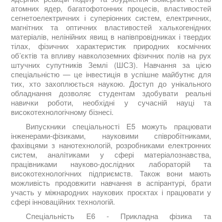
атомних ядер, багатофотонних процесів, властивостей
сегнетоелектричних і суперіонних систем, електричних,
магнітних та оптичних властивостей халькогенідних
матеріалів, нелінійних явищ в напівпровідниках і твердих
тілах, фізичних характеристик природних космічних
об’єктів та впливу навколоземних фізичних полів на рух
штучних супутників Землі (ШСЗ). Навчання за цією
спеціальністю — це інвестиція в успішне майбутнє для
тих, хто захоплюється наукою. Доступ до унікального
обладнання дозволяє студентам здобувати реальні
навички роботи, необхідні у сучасній науці та
високотехнологічному бізнесі.
Випускники спеціальності E5 можуть працювати
інженерами-фізиками, науковими співробітниками,
фахівцями з нанотехнологій, розробниками електронних
систем, аналітиками у сфері матеріалознавства,
працівниками науково-дослідних лабораторій та
високотехнологічних підприємств. Також вони мають
можливість продовжити навчання в аспірантурі, брати
участь у міжнародних наукових проєктах і працювати у
сфері інноваційних технологій.
Спеціальність E6 - Прикладна фізика та