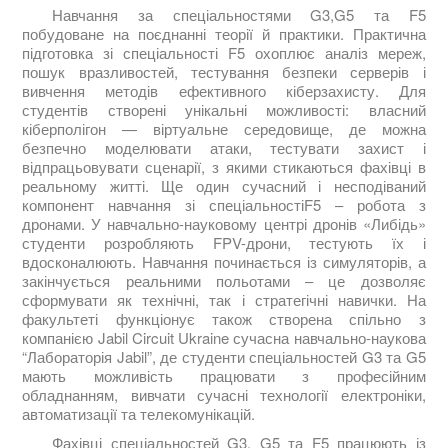
Навчання за спеціальностями G3,G5 та F5
побудоване на поєднанні теорії й практики. Практична
підготовка зі спеціальності F5 охоплює аналіз мереж,
пошук вразливостей, тестування безпеки серверів і
вивчення методів ефективного кіберзахисту. Для
студентів створені унікальні можливості: власний
кіберполігон — віртуальне середовище, де можна
безпечно моделювати атаки, тестувати захист і
відпрацьовувати сценарії, з якими стикаються фахівці в
реальному житті. Ще один сучасний і несподіваний
компонент навчання зі спеціальностіF5 – робота з
дронами. У навчально-науковому центрі дронів «Либідь»
студенти розробляють FPV-дрони, тестують їх і
вдосконалюють. Навчання починається із симуляторів, а
закінчується реальними польотами – це дозволяє
сформувати як технічні, так і стратегічні навички. На
факультеті функціонує також створена спільно з
компанією Jabil Circuit Ukraine сучасна навчально-наукова
“Лабораторія Jabil”, де студенти спеціальностей G3 та G5
мають можливість працювати з професійним
обладнанням, вивчати сучасні технології електроніки,
автоматизації та телекомунікацій.
Фахівці спеціальностей G3, G5 та F5 працюють із