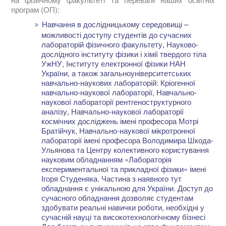
програм (ОП):
Навчання в дослідницькому середовищі –
можливості доступу студентів до сучасних
лабораторій фізичного факультету, Науково-
дослідного інституту фізики і хімії твердого тіла
УжНУ, Інституту електронної фізики НАН
України, а також загальноуніверситетських
навчально-наукових лабораторій: Кріогенної
навчально-наукової лабораторії, Навчально-
наукової лабораторії рентгеноструктурного
аналізу, Навчально-наукової лабораторії
космічних досліджень імені професора Мотрі
Братійчук, Навчально-наукової мікротронної
лабораторії імені професора Володимира Шкода-
Ульянова та Центру колективного користування
науковим обладнанням «Лабораторія
експериментальної та прикладної фізики» імені
Ігоря Студеняка. Частина з наявного тут
обладнання є унікальною для України. Доступ до
сучасного обладнання дозволяє студентам
здобувати реальні навички роботи, необхідні у
сучасній науці та високотехнологічному бізнесі