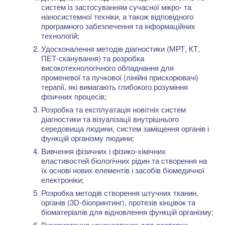
систем із застосуванням сучасної мікро- та
наносистемної техніки, а також відповідного
програмного забезпечення та інформаційних
технологій;
Удосконалення методів діагностики (МРТ, КТ,
ПЕТ-сканування) та розробка
високотехнологічного обладнання для
променевої та пучкової (лінійні прискорювачі)
терапії, які вимагають глибокого розуміння
фізичних процесів;
Розробка та експлуатація новітніх систем
діагностики та візуалізації внутрішнього
середовища людини, систем заміщення органів і
функцій організму людини;
Вивчення фізичних і фізико-хімічних
властивостей біологічних рідин та створення на
їх основі нових елементів і засобів біомедичної
електроніки;
Розробка методів створення штучних тканин,
органів (3D-біопринтинг), протезів кінцівок та
біоматеріалів для відновлення функцій організму;
Використання наночастинок для доставки