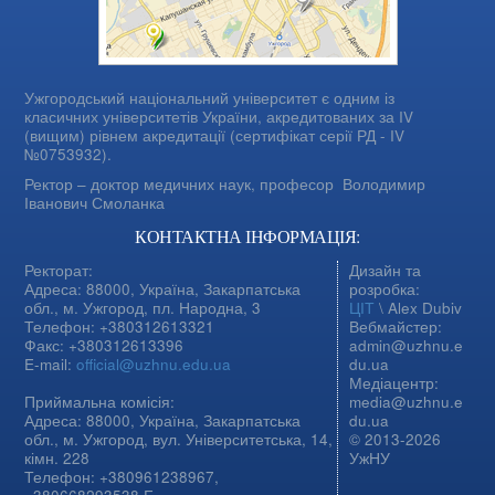
Ужгородський національний університет є одним із
класичних університетів України, акредитованих за IV
(вищим) рівнем акредитації (сертифікат серії РД - IV
№0753932).
Ректор – доктор медичних наук, професор
Володимир
Іванович Смоланка
КОНТАКТНА ІНФОРМАЦІЯ:
Ректорат:
Дизайн та
Адреса: 88000, Україна, Закарпатська
розробка:
обл., м. Ужгород, пл. Народна, 3
ЦІТ
\ Alex Dubiv
Телефон: +380312613321
Вебмайстер:
Факс: +380312613396
admin@uzhnu.e
E-mail:
official@uzhnu.edu.ua
du.ua
Медіацентр:
Приймальна комісія:
media@uzhnu.e
Адреса: 88000, Україна, Закарпатська
du.ua
обл., м. Ужгород, вул. Університетська, 14,
© 2013-2026
кімн. 228
УжНУ
Телефон: +380961238967,