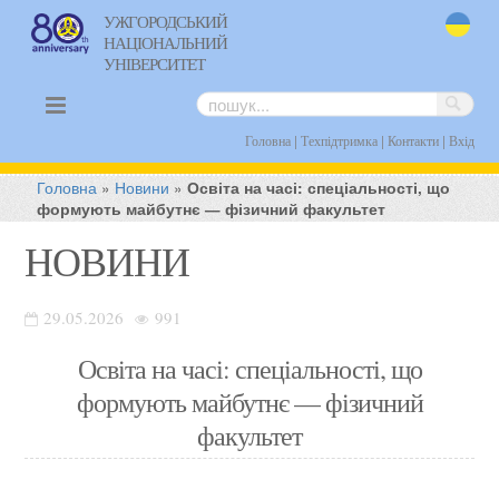
УЖГОРОДСЬКИЙ
НАЦІОНАЛЬНИЙ
uk
УНІВЕРСИТЕТ
|
|
|
Головна
Техпідтримка
Контакти
Вхід
Головна
»
Новини
»
Освіта на часі: спеціальності, що
формують майбутнє — фізичний факультет
НОВИНИ
29.05.2026
991
Освіта на часі: спеціальності, що
формують майбутнє — фізичний
факультет