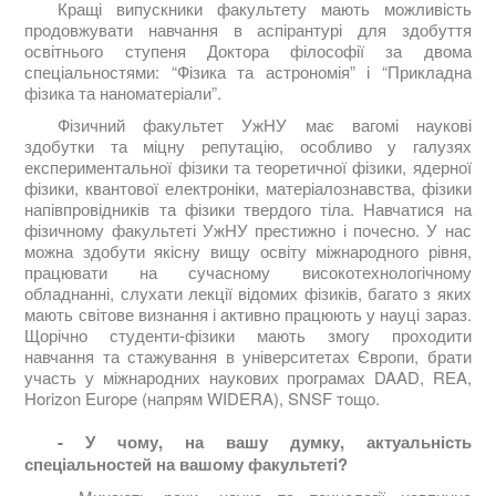
Кращі випускники факультету мають можливість
продовжувати навчання в аспірантурі для здобуття
освітнього ступеня Доктора філософії за двома
спеціальностями: “Фізика та астрономія” і “Прикладна
фізика та наноматеріали”.
Фізичний факультет УжНУ має вагомі наукові
здобутки та міцну репутацію, особливо у галузях
експериментальної фізики та теоретичної фізики, ядерної
фізики, квантової електроніки, матеріалознавства, фізики
напівпровідників та фізики твердого тіла. Навчатися на
фізичному факультеті УжНУ престижно і почесно. У нас
можна здобути якісну вищу освіту міжнародного рівня,
працювати на сучасному високотехнологічному
обладнанні, слухати лекції відомих фізиків, багато з яких
мають світове визнання і активно працюють у науці зараз.
Щорічно студенти-фізики мають змогу проходити
навчання та стажування в університетах Європи, брати
участь у міжнародних наукових програмах DAAD, REA,
Horizon Europe (напрям WIDERA), SNSF тощо.
- У чому, на вашу думку, актуальність
спеціальностей на вашому факультеті?