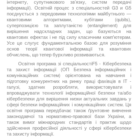
інтернету, супутникового зв’язку, систем передачі
інформації). Освітній процес з спеціальностей G3 и G5
поєднується з передовими технологіями майбутнього —
квантовими алгоритмами, кубітами (qubits),
суперпозицією та заплутаністю (entanglement) для
вирішення надскладних задач, що базуються на
квантових ефектах і не під силу класичним комп'ютерам.
Усе це слугує фундаментальною базою для розуміння
основ теорії квантової інформації та квантових
обчислень, що тепер бурхливо розвиваються.
Освітня програма зі спеціальностіF5 - Кібербезпека
та захист інформації (ОП Безпека інформаційних і
комунікаційних систем) орієнтована на навчання і
підготовку конкурентних на ринку праці фахівців в ІТ -
галузі, здатних розробляти, використовувати і
впроваджувати технології інформаційної безпеки та/або
кібербезпеки для вирішення низки актуальних завдань у
сфері безпеки інформаційних і комунікаційних систем. Ця
освітня програма передбачає також ґрунтовне вивчення
законодавчої та нормативно-правової бази України, а
також вимог міжнародних стандартів і практик щодо
здійснення професійної діяльності у сфері кібербезпеки
та захисту інформації.