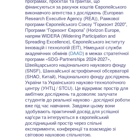
програмах, проєктах та грантах, що
фінансуються за рахунок коштів Європейського
виконавчого агентства з досліджень (European
Research Executive Agency (REA)), Рамкової
програми Європейського Союзу "Горизонт 2020",
Програми “Горизонт Європа” (Horizon Europe,
напрям WIDERA (Widening Participation and
Spreading Excellence), Європейського інституту
інновацій і технологій (EIT), Німецької служби
академічних обмінів (
DAAD
) в межах стратегічної
програми «SDG-Partnerships 2024-2027»,
Швейцарського національного наукового фонду
(SNSF), Шанхайської астрофізичної обсерваторії
(SHAO, Китай), Національного фонду досліджень
України та Українського науково-технологічного
центру (УНТЦ / STCU). Це відкриває простір для
амбітних досліджень та дозволяє залучати
студентів до реальної науково - дослідної роботи
вже під час навчання. Завдяки цьому вони
здобувають практичний досвід для успішної
кар'єри та інтегруються в європейський
дослідницький простір через спільні
експерименти, конференції та взаємодію зі
світовою науковою спільнотою.