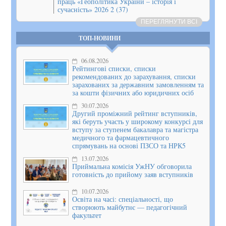
праць «Геополітика України – історія і
сучасність» 2026 2 (37)
ПЕРЕГЛЯНУТИ ВСІ
ТОП-НОВИНИ
06.08.2026
Рейтингові списки, списки
рекомендованих до зарахування, списки
зарахованих за державним замовленням та
за кошти фізичних або юридичних осіб
30.07.2026
Другий проміжний рейтинг вступників,
які беруть участь у широкому конкурсі для
вступу за ступенем бакалавра та магістра
медичного та фармацевтичного
спрямувань на основі ПЗСО та НРК5
13.07.2026
Приймальна комісія УжНУ обговорила
готовність до прийому заяв вступників
10.07.2026
Освіта на часі: спеціальності, що
створюють майбутнє — педагогічний
факультет