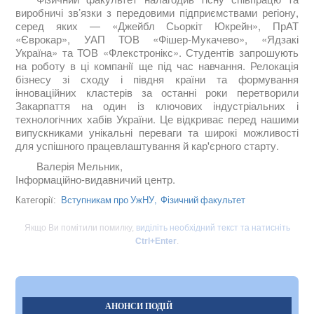
виробничі зв’язки з передовими підприємствами регіону,
серед яких — «Джейбл Сьоркіт Юкрейн», ПрАТ
«Єврокар», УАП ТОВ «Фішер-Мукачево», «Ядзакі
Україна» та ТОВ «Флекстронікс». Студентів запрошують
на роботу в ці компанії ще під час навчання. Релокація
бізнесу зі сходу і півдня країни та формування
інноваційних кластерів за останні роки перетворили
Закарпаття на один із ключових індустріальних і
технологічних хабів України. Це відкриває перед нашими
випускниками унікальні переваги та широкі можливості
для успішного працевлаштування й кар'єрного старту.
Валерія Мельник,
Інформаційно-видавничий центр.
Вступникам про УжНУ,
Фізичний факультет
Категорії:
Якщо Ви помітили помилку,
виділіть необхідний текст та натисніть
Ctrl+Enter
.
АНОНСИ ПОДІЙ