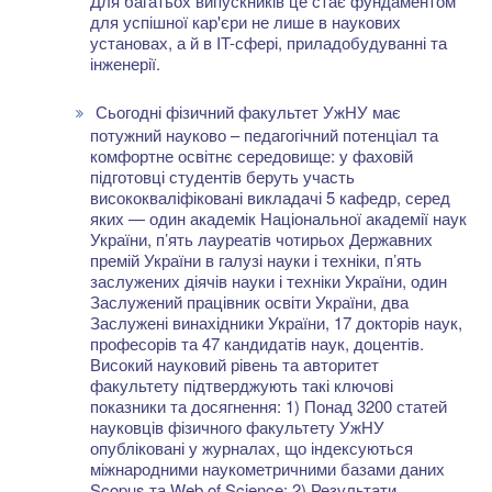
Для багатьох випускників це стає фундаментом
для успішної кар'єри не лише в наукових
установах, а й в IT-сфері, приладобудуванні та
інженерії.
Сьогодні фізичний факультет УжНУ має
потужний науково – педагогічний потенціал та
комфортне освітнє середовище: у фаховій
підготовці студентів беруть участь
висококваліфіковані викладачі 5 кафедр, серед
яких — один академік Національної академії наук
України, п’ять лауреатів чотирьох Державних
премій України в галузі науки і техніки, п’ять
заслужених діячів науки і техніки України, один
Заслужений працівник освіти України, два
Заслужені винахідники України, 17 докторів наук,
професорів та 47 кандидатів наук, доцентів.
Високий науковий рівень та авторитет
факультету підтверджують такі ключові
показники та досягнення: 1) Понад 3200 статей
науковців фізичного факультету УжНУ
опубліковані у журналах, що індексуються
міжнародними наукометричними базами даних
Scopus та Web of Science; 2) Результати