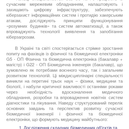
сучасним мережевим обладнанням, налаштовують і
захищають цифрову інфраструктуру, забезпечують
кіберзахист інформаційних систем і протидію хакерським
атакам, досліджують принципи функціонування
«розумних будинків» та систем автоматизації, а також
впроваджують технології виявлення та запобігання
кіберзагрозам.
В Україні та світі спостерігається стрімке зростання
попиту на фахівців із фізичної та біомедичної електроніки
G5 - ОП Фізична та біомедична електроніка (бакалавр +
магістр) і G22 - ОП Біомедична інженерія (бакалавр), що
зумовлено як потребами воєнного часу, так і загальним
розвитком технологій. Ці міждисциплінарні спеціальності
виникли на перетині трьох наук – фізики, медицини та
біології, і набули критичної важливості останніми роками
через необхідність вдосконалення медичного
обладнання, розробки та впровадження новітніх систем
діагностики та лікування. Наведу структурований перелік
основних завдань та перспектив розвитку сучасної
біомедичної інженерії і фізичної та біомедичної
електроніки, що формують медицину майбутнього:
Дослідження складних біомедичних об'єктів та