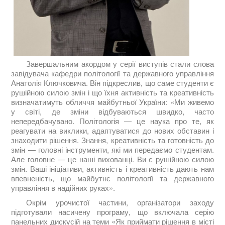
Завершальним акордом у серії виступів стали слова
завідувача кафедри політології та державного управління
Анатолія Ключковича. Він підкреслив, що саме студенти є
рушійною силою змін і що їхня активність та креативність
визначатимуть обличчя майбутньої України: «Ми живемо
у світі, де зміни відбуваються швидко, часто
непередбачувано. Політологія — це наука про те, як
реагувати на виклики, адаптуватися до нових обставин і
знаходити рішення. Знання, креативність та готовність до
змін — головні інструменти, які ми передаємо студентам.
Але головне — це наші вихованці. Ви є рушійною силою
змін. Ваші ініціативи, активність і креативність дають нам
впевненість, що майбутнє політології та державного
управління в надійних руках».
Окрім урочистої частини, організатори заходу
підготували насичену програму, що включала серію
панельних дискусій на теми «Як приймати рішення в місті