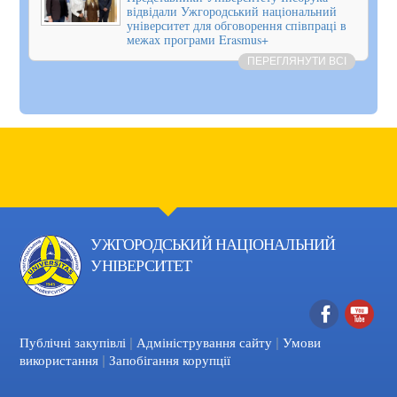
відвідали Ужгородський національний
університет для обговорення співпраці в
межах програми Erasmus+
ПЕРЕГЛЯНУТИ ВСІ
УЖГОРОДСЬКИЙ НАЦІОНАЛЬНИЙ
УНІВЕРСИТЕТ
|
|
Facebook
YouTube
Публічні закупівлі
Адміністрування сайту
Умови
|
використання
Запобігання корупції