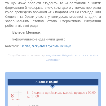
та що може зробити студент» та «Політологія в житті:
формальне й неформальне», крім цього у межах програми
було проведено воркшоп «Як подаватися на громадський
бюджет та брати участь у конкурсах місцевої влади», а
завершальним етапом стала інтерактивна симуляція
роботи міської ради.
Валерія Мельник,
Інформаційно-видавничий центр
Освіта,
Факультет суспільних наук
Категорії:
Якщо Ви помітили помилку,
виділіть необхідний текст та натисніть
Ctrl+Enter
.
АНОНСИ ПОДІЙ
8 - 9 серпня приймальна комісія працює з 09:00
8
до 14:00
серпня