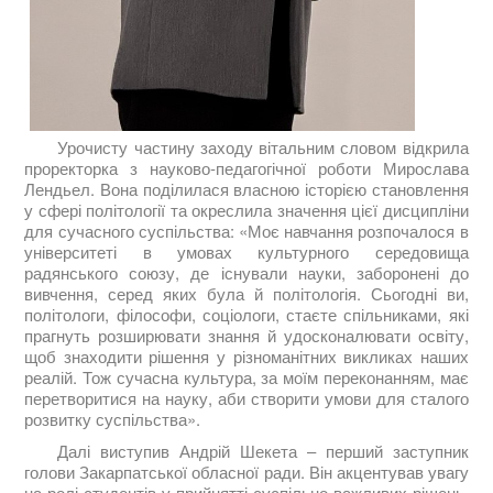
Урочисту частину заходу вітальним словом відкрила
проректорка з науково‑педагогічної роботи Мирослава
Лендьел. Вона поділилася власною історією становлення
у сфері політології та окреслила значення цієї дисципліни
для сучасного суспільства: «Моє навчання розпочалося в
університеті в умовах культурного середовища
радянського союзу, де існували науки, заборонені до
вивчення, серед яких була й політологія. Сьогодні ви,
політологи, філософи, соціологи, стаєте спільниками, які
прагнуть розширювати знання й удосконалювати освіту,
щоб знаходити рішення у різноманітних викликах наших
реалій. Тож сучасна культура, за моїм переконанням, має
перетворитися на науку, аби створити умови для сталого
розвитку суспільства».
Далі виступив Андрій Шекета – перший заступник
голови Закарпатської обласної ради. Він акцентував увагу
на ролі студентів у прийнятті суспільно важливих рішень,