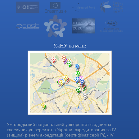
УжНУ на мапі:
Ужгородський національний університет є одним із
класичних університетів України, акредитованих за IV
(вищим) рівнем акредитації (сертифікат серії РД - IV