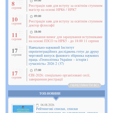
09:00
8
Реєстрація заяв для вступу за освітнім ступенем
серпня
магістр на основі НРК6 / НРК7
09:00
10
Реєстрація заяв для вступу за освітнім ступенем
серпня
доктор філософії
18:00
11
Виконання вимог для зарахування вступниками
серпня
на основі ПЗСО та НРК5 - до 18:00 11 серпня
Навчально-науковий Інститут
17
євроінтеграційних досліджень готує до друку
серпня
черговий випуск фахового збірника наукових
праць «Геополітика України – історія і
сучасність» 2026 2 (37)
17:00
17
ЄВІ-2026: спеціально організовані сесії,
серпня
завершення реєстрації
ПЕРЕГЛЯНУТИ ВСІ
ТОП-НОВИНИ
06.08.2026
Рейтингові списки, списки
рекомендованих до зарахування, списки