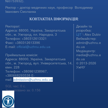
№0753932).
Ректор – доктор медичних наук, професор
Володимир
Іванович Смоланка
КОНТАКТНА ІНФОРМАЦІЯ:
Ректорат:
Дизайн та
Адреса: 88000, Україна, Закарпатська
розробка:
обл., м. Ужгород, пл. Народна, 3
ЦІТ
\ Alex Dubiv
Телефон: +380312613321
Вебмайстер:
Факс: +380312613396
admin@uzhnu.e
E-mail:
official@uzhnu.edu.ua
du.ua
Медіацентр:
Приймальна комісія:
media@uzhnu.e
Адреса: 88000, Україна, Закарпатська
du.ua
обл., м. Ужгород, вул. Університетська, 14,
© 2013-2026
кімн. 228
УжНУ
Телефон: +380961238967,
+380668293538 E-
mail:
admission@uzhnu.edu.ua
SQL час: 0 с.
Згенеровано за: 0.156