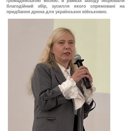
громадянською місією: в рамках заходу ініціювали
благодійний збір, зусилля якого спрямовані на
придбання дрона для українських військових.