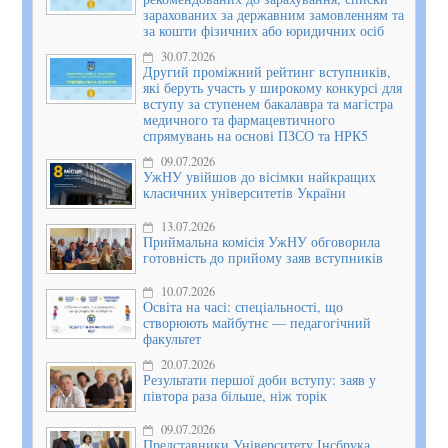
зарахованих за державним замовленням та
за кошти фізичних або юридичних осіб
30.07.2026
Другий проміжний рейтинг вступників,
які беруть участь у широкому конкурсі для
вступу за ступенем бакалавра та магістра
медичного та фармацевтичного
спрямувань на основі ПЗСО та НРК5
09.07.2026
УжНУ увійшов до вісімки найкращих
класичних університетів України
13.07.2026
Приймальна комісія УжНУ обговорила
готовність до прийому заяв вступників
10.07.2026
Освіта на часі: спеціальності, що
створюють майбутнє — педагогічний
факультет
20.07.2026
Результати першої доби вступу: заяв у
півтора раза більше, ніж торік
09.07.2026
Представники Університету Інсбрука