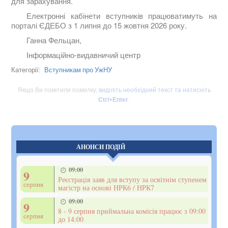
для зарахування.
Електронні кабінети вступників працюватимуть на
порталі ЄДЕБО з 1 липня до 15 жовтня 2026 року.
Ганна Фельцан,
Інформаційно-видавничий центр
Вступникам про УжНУ
Категорії:
Якщо Ви помітили помилку,
виділіть необхідний текст та натисніть
Ctrl+Enter
.
АНОНСИ ПОДІЙ
09:00
9
Реєстрація заяв для вступу за освітнім ступенем
серпня
магістр на основі НРК6 / НРК7
09:00
9
8 - 9 серпня приймальна комісія працює з 09:00
серпня
до 14:00