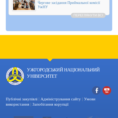
Чергове засідання Приймальної комісії
УжНУ
ПЕРЕГЛЯНУТИ ВСІ
УЖГОРОДСЬКИЙ НАЦІОНАЛЬНИЙ
УНІВЕРСИТЕТ
|
|
Facebook
YouTube
Публічні закупівлі
Адміністрування сайту
Умови
|
використання
Запобігання корупції