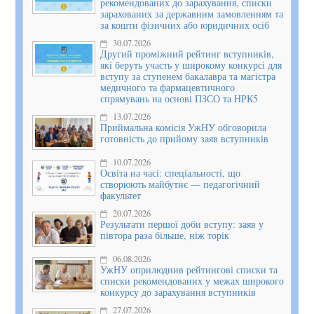
рекомендованих до зарахування, списки
зарахованих за державним замовленням та
за кошти фізичних або юридичних осіб
30.07.2026
Другий проміжний рейтинг вступників,
які беруть участь у широкому конкурсі для
вступу за ступенем бакалавра та магістра
медичного та фармацевтичного
спрямувань на основі ПЗСО та НРК5
13.07.2026
Приймальна комісія УжНУ обговорила
готовність до прийому заяв вступників
10.07.2026
Освіта на часі: спеціальності, що
створюють майбутнє — педагогічний
факультет
20.07.2026
Результати першої доби вступу: заяв у
півтора раза більше, ніж торік
06.08.2026
УжНУ оприлюднив рейтингові списки та
списки рекомендованих у межах широкого
конкурсу до зарахування вступників
27.07.2026