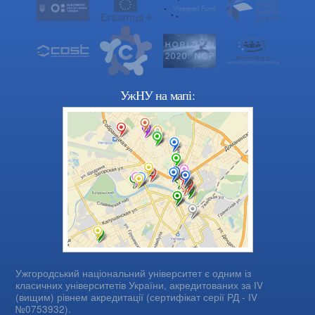
УжНУ на мапі:
Ужгородський національний університет є одним із
класичних університетів України, акредитованих за IV
(вищим) рівнем акредитації (сертифікат серії РД - IV
№0753932).