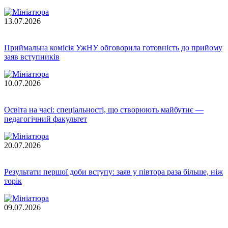
13.07.2026
Приймальна комісія УжНУ обговорила готовність до прийому
заяв вступників
10.07.2026
Освіта на часі: спеціальності, що створюють майбутнє —
педагогічний факультет
20.07.2026
Результати першої доби вступу: заяв у півтора раза більше, ніж
торік
09.07.2026