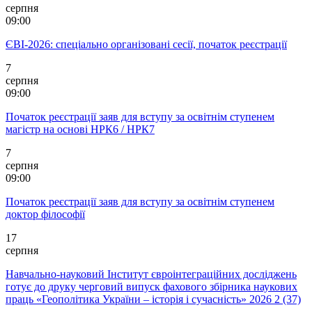
серпня
09:00
ЄВІ-2026: спеціально організовані сесії, початок реєстрації
7
серпня
09:00
Початок реєстрації заяв для вступу за освітнім ступенем
магістр на основі НРК6 / НРК7
7
серпня
09:00
Початок реєстрації заяв для вступу за освітнім ступенем
доктор філософії
17
серпня
Навчально-науковий Інститут євроінтеграційних досліджень
готує до друку черговий випуск фахового збірника наукових
праць «Геополітика України – історія і сучасність» 2026 2 (37)