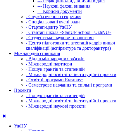
---
Редакційно-видавничий відділ
---
Наукові фахові видання
---
Корисні документи
-
Служба вченого секретаря
-
Спеціалізовані вчені ради
-
Стартап-центр УжНУ
-
Стартап-школа «StartUP School - UzhNU»
-
Студентське наукове товариство
-
Центр підготовки та атестації кадрів вищої
кваліфікації (аспірантура та докторантура)
Міжнародна співпраця
-
Відділ міжнародних зв'язків
-
Міжнародні партнери
-
Пошук грантів та стипендій
-
Міжнародні освітні та інституційні проєкти
-
Освітні програми Erasmus+
-
Семестрове навчання та спільні програми
Проєкти
-
Пошук грантів та стипендій
-
Міжнародні освітні та інституційні проєкти
-
Міжнародні наукові проєкти
УжНУ