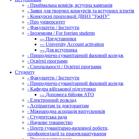
-
Приймальна комісія, вступна кампанія
-
Заяви для творчих конкурсів та вступних іспитів
-
Конкурсні пропозиції ДВНЗ "УжНУ"
-
Про університет
-
Факультети / Інститути
-
Іноземцям / For foreign students
---
Представники
---
University Account activation
---
Для вступника
-
Природничо-гуманітарний фаховий коледж
-
Освітні програми
-
Спеціальності / Освітні програми
Студенту
-
Факультети / Інститути
-
Природничо-гуманітарний фаховий коледж
-
Кафедра військової підготовки
---
Допомога бійцям АТО
-
Електронний розклад
-
Аспірантам та докторантам
-
Міжнародна асоціація випускників
-
Студентська рада
-
Наукове товариство
-
Центр гуманітарно-виховної роботи,
профорієнтації та працевлаштування