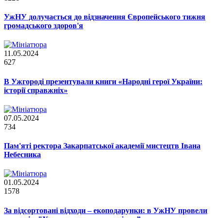
УжНУ долучається до відзначення Європейського тижня
громадського здоров'я
11.05.2024
627
В Ужгороді презентували книги «Народні герої України:
історії справжніх»
07.05.2024
734
Пам'яті ректора Закарпатської академії мистецтв Івана
Небесника
01.05.2024
1578
За відсортовані відходи – екоподарунки: в УжНУ провели