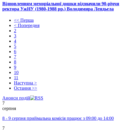
Відновленням меморіальної дошки відзначили 90-річчя
ректора УжНУ (1980-1988 рр.) Володимира Лендьела
<< Перша
< Попередня
2
3
4
5
6
7
8
9
10
11
Наступна >
Остання >>
Анонси подій
7
серпня
8 - 9 серпня приймальна комісія працює з 09:00 до 14:00
7