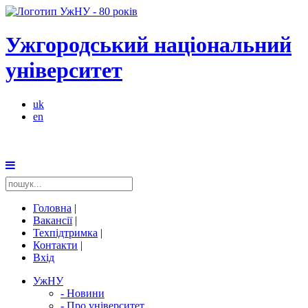
Ужгородський національний
університет
uk
en
Головна
|
Вакансії
|
Техпідтримка
|
Контакти
|
Вхід
УжНУ
-
Новини
-
Про університет