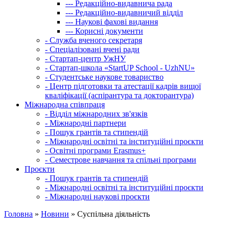
---
Редакційно-видавнича рада
---
Редакційно-видавничий відділ
---
Наукові фахові видання
---
Корисні документи
-
Служба вченого секретаря
-
Спеціалізовані вчені ради
-
Стартап-центр УжНУ
-
Стартап-школа «StartUP School - UzhNU»
-
Студентське наукове товариство
-
Центр підготовки та атестації кадрів вищої
кваліфікації (аспірантура та докторантура)
Міжнародна співпраця
-
Відділ міжнародних зв'язків
-
Міжнародні партнери
-
Пошук грантів та стипендій
-
Міжнародні освітні та інституційні проєкти
-
Освітні програми Erasmus+
-
Семестрове навчання та спільні програми
Проєкти
-
Пошук грантів та стипендій
-
Міжнародні освітні та інституційні проєкти
-
Міжнародні наукові проєкти
Головна
»
Новини
»
Суспільна діяльність