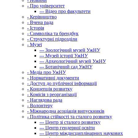
-
Новини
-
Про університет
---
Відео про факультети
-
Керівництво
-
Вчена рада
-
Історія
-
Символіка та брендбук
-
Структурні підрозділи
-
Музеї
---
Зоологічний музей УжНУ
---
Музей історії УжНУ
---
Археологічний музей УжНУ
---
Ботанічний сад УжНУ
-
Медіа про УжНУ
-
Нормативні документи
-
Доступ до публічної інформації
-
Концепція розвитку
-
Комісія з реорганізації
-
Наглядова рада
-
Волонтеру
-
Міжнародна асоціація випускників
-
Політика стійкості та сталого розвитку
---
Центр зі сталого розвитку
---
Центр гендерної освіти
---
Центр міждисциплінарних наукових