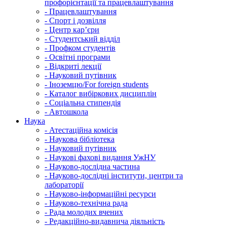
профорієнтації та працевлаштування
-
Працевлаштування
-
Спорт і дозвілля
-
Центр кар’єри
-
Студентський відділ
-
Профком студентів
-
Освітні програми
-
Відкриті лекції
-
Науковий путівник
-
Іноземцю/For foreign students
-
Каталог вибіркових дисциплін
-
Соціальна стипендія
-
Автошкола
Наука
-
Атестаційна комісія
-
Наукова бібліотека
-
Науковий путівник
-
Наукові фахові видання УжНУ
-
Науково-дослідна частина
-
Науково-дослідні інститути, центри та
лабораторії
-
Науково-інформаційні ресурси
-
Науково-технічна рада
-
Рада молодих вчених
-
Редакційно-видавнича діяльність