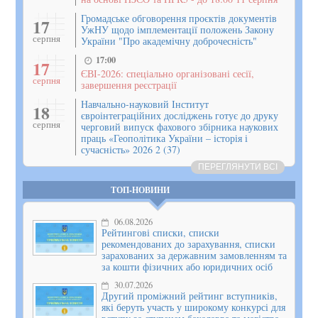
Громадське обговорення проєктів документів
17
УжНУ щодо імплементації положень Закону
серпня
України "Про академічну доброчесність"
17:00
17
ЄВІ-2026: спеціально організовані сесії,
серпня
завершення реєстрації
Навчально-науковий Інститут
18
євроінтеграційних досліджень готує до друку
серпня
черговий випуск фахового збірника наукових
праць «Геополітика України – історія і
сучасність» 2026 2 (37)
ПЕРЕГЛЯНУТИ ВСІ
ТОП-НОВИНИ
06.08.2026
Рейтингові списки, списки
рекомендованих до зарахування, списки
зарахованих за державним замовленням та
за кошти фізичних або юридичних осіб
30.07.2026
Другий проміжний рейтинг вступників,
які беруть участь у широкому конкурсі для