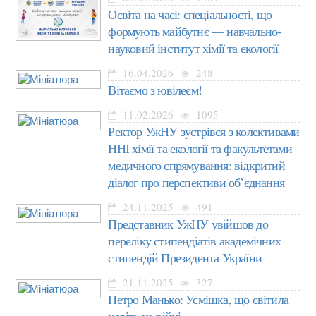
Освіта на часі: спеціальності, що
формують майбутнє — навчально-
науковий інститут хімії та екології
16.04.2026
248
Вітаємо з ювілеєм!
11.02.2026
1095
Ректор УжНУ зустрівся з колективами
ННІ хімії та екології та факультетами
медичного спрямування: відкритий
діалог про перспективи об’єднання
24.11.2025
491
Представник УжНУ увійшов до
переліку стипендіатів академічних
стипендій Президента України
21.11.2025
327
Петро Манько: Усмішка, що світила
навіть на війні…