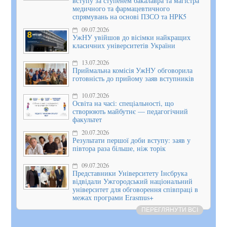
вступу за ступенем бакалавра та магістра
медичного та фармацевтичного
спрямувань на основі ПЗСО та НРК5
09.07.2026
УжНУ увійшов до вісімки найкращих
класичних університетів України
13.07.2026
Приймальна комісія УжНУ обговорила
готовність до прийому заяв вступників
10.07.2026
Освіта на часі: спеціальності, що
створюють майбутнє — педагогічний
факультет
20.07.2026
Результати першої доби вступу: заяв у
півтора раза більше, ніж торік
09.07.2026
Представники Університету Інсбрука
відвідали Ужгородський національний
університет для обговорення співпраці в
межах програми Erasmus+
ПЕРЕГЛЯНУТИ ВСІ