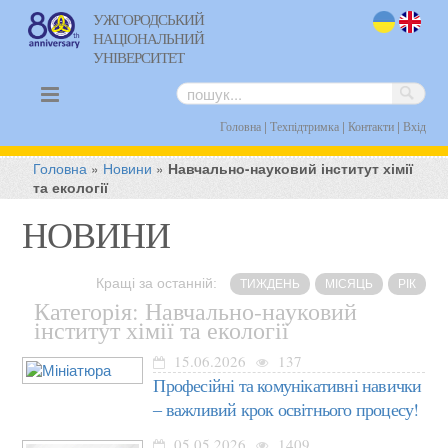
УЖГОРОДСЬКИЙ
НАЦІОНАЛЬНИЙ
uk
en
УНІВЕРСИТЕТ
|
|
|
Головна
Техпідтримка
Контакти
Вхід
Головна
»
Новини
»
Навчально-науковий інститут хімії
та екології
НОВИНИ
Кращі за останній:
ТИЖДЕНЬ
МІСЯЦЬ
РІК
Категорія: Навчально-науковий
інститут хімії та екології
15.06.2026
137
Професійні та комунікативні навички
‒ важливий крок освітнього процесу!
05.05.2026
1409