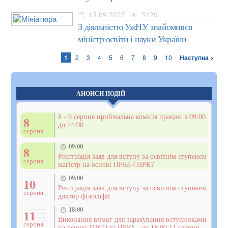
15.09.2025
5420
З діяльністю УжНУ знайомився
міністр освіти і науки України
1
2
3
4
5
6
7
8
9
10
Наступна >
АНОНСИ ПОДІЙ
8 - 9 серпня приймальна комісія працює з 09:00
8
до 14:00
серпня
09:00
8
Реєстрація заяв для вступу за освітнім ступенем
серпня
магістр на основі НРК6 / НРК7
09:00
10
Реєстрація заяв для вступу за освітнім ступенем
серпня
доктор філософії
18:00
11
Виконання вимог для зарахування вступниками
серпня
на основі ПЗСО та НРК5 - до 18:00 11 серпня