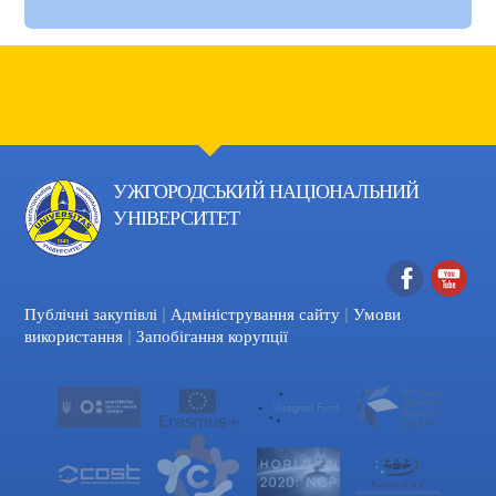
УЖГОРОДСЬКИЙ НАЦІОНАЛЬНИЙ
УНІВЕРСИТЕТ
|
|
Facebook
YouTube
Публічні закупівлі
Адміністрування сайту
Умови
|
використання
Запобігання корупції