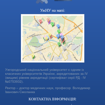
УжНУ на мапі:
Ужгородський національний університет є одним із
класичних університетів України, акредитованих за IV
(вищим) рівнем акредитації (сертифікат серії РД - IV
№0753932).
Ректор – доктор медичних наук, професор
Володимир
Іванович Смоланка
КОНТАКТНА ІНФОРМАЦІЯ: