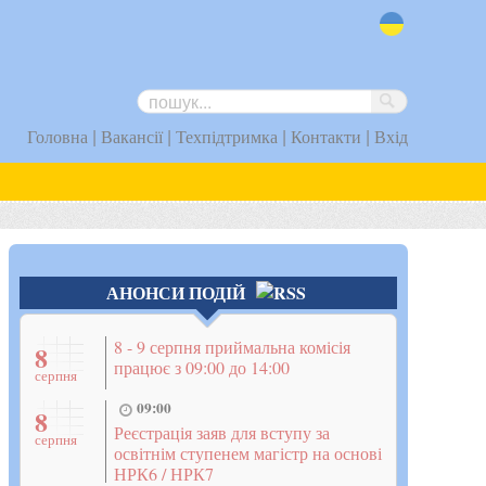
uk
|
|
|
|
Головна
Вакансії
Техпідтримка
Контакти
Вхід
АНОНСИ ПОДІЙ
8 - 9 серпня приймальна комісія
8
працює з 09:00 до 14:00
серпня
09:00
8
Реєстрація заяв для вступу за
серпня
освітнім ступенем магістр на основі
НРК6 / НРК7