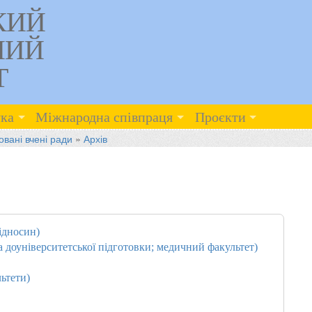
КИЙ
НИЙ
Т
ка
Міжнародна співпраця
Проєкти
овані вчені ради
»
Архів
відносин)
а доуніверситетської підготовки; медичний факультет)
ьтети)