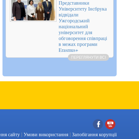
Представники
Університету Інсбрука
відвідали
Ужгородський
національний
університет для
обговорення співпраці
в межах програми
Erasmus+
ПЕРЕГЛЯНУТИ ВСІ
|
|
Facebook
YouTube
ння сайту
Умови використання
Запобігання корупції