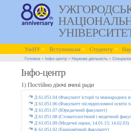
УЖГОРОДСЬ
НАЦІОНАЛЬ
УНІВЕРСИТЕ
УжНУ
Вступникам
Студенту
Нау
Головна
»
Інфо-центр
»
Наукова діяльність
»
Спеціаліз
Інфо-центр
1) Постійно діючі вчені ради
Д 61.051.04 (Факультет історії та міжнародних 
Д 61.051.06 (Факультет післядипломної освіти т
Д 61.051.07 (Юридичний факультет)
Д 61.051.08 (Стоматологічний і медичний факул
Д 61.051.09 (Медичні науки, 14.01.15; 14.02.03)
К 61.051.02 (Економічний факультет)