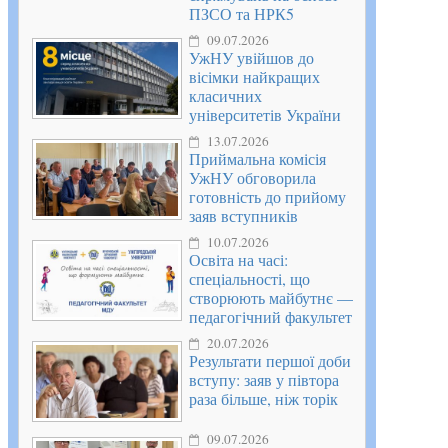
ПЗСО та НРК5
09.07.2026
УжНУ увійшов до
вісімки найкращих
класичних
університетів України
13.07.2026
Приймальна комісія
УжНУ обговорила
готовність до прийому
заяв вступників
10.07.2026
Освіта на часі:
спеціальності, що
створюють майбутнє —
педагогічний факультет
20.07.2026
Результати першої доби
вступу: заяв у півтора
раза більше, ніж торік
09.07.2026