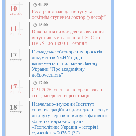
09:00
10
Реєстрація заяв для вступу за
серпня
освітнім ступенем доктор філософії
18:00
11
Виконання вимог для зарахування
серпня
вступниками на основі ПЗСО та
НРК5 - до 18:00 11 серпня
Громадське обговорення проєктів
17
документів УжНУ щодо
серпня
імплементації положень Закону
України "Про академічну
доброчесність"
17:00
17
ЄВІ-2026: спеціально організовані
серпня
сесії, завершення реєстрації
Навчально-науковий Інститут
18
євроінтеграційних досліджень готує
серпня
до друку черговий випуск фахового
збірника наукових праць
«Геополітика України – історія і
сучасність» 2026 2 (37)