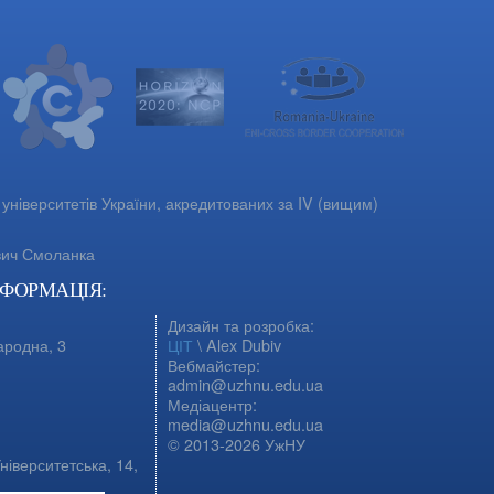
університетів України, акредитованих за IV (вищим)
вич Смоланка
НФОРМАЦІЯ:
Дизайн та розробка:
ародна, 3
ЦІТ
\ Alex Dubiv
Вебмайстер:
admin@uzhnu.edu.ua
Медіацентр:
media@uzhnu.edu.ua
© 2013-2026 УжНУ
ніверситетська, 14,