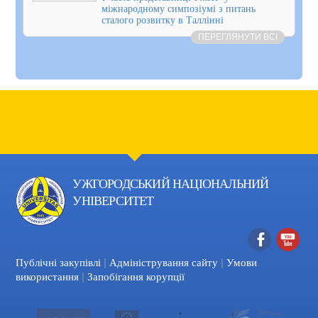
міжнародному симпозіумі з питань
сталого розвитку в Таллінні
ПЕРЕГЛЯНУТИ ВСІ
УЖГОРОДСЬКИЙ НАЦІОНАЛЬНИЙ
УНІВЕРСИТЕТ
|
|
Facebook
YouTube
Публічні закупівлі
Адміністрування сайту
Умови
|
використання
Запобігання корупції