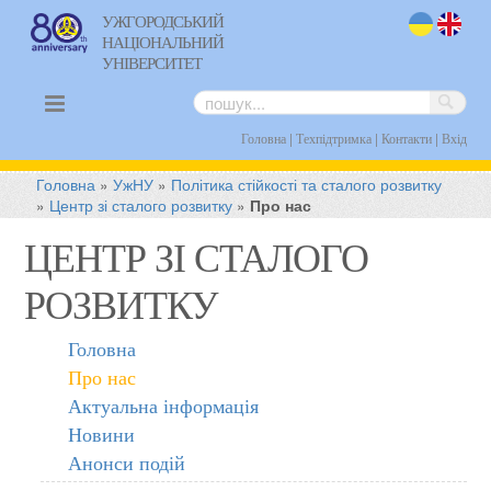
УЖГОРОДСЬКИЙ
НАЦІОНАЛЬНИЙ
uk
en
УНІВЕРСИТЕТ
|
|
|
Головна
Техпідтримка
Контакти
Вхід
Головна
»
УжНУ
»
Політика стійкості та сталого розвитку
»
Центр зі сталого розвитку
»
Про нас
ЦЕНТР ЗІ СТАЛОГО
РОЗВИТКУ
Головна
Про нас
Актуальна інформація
Новини
Анонси подій