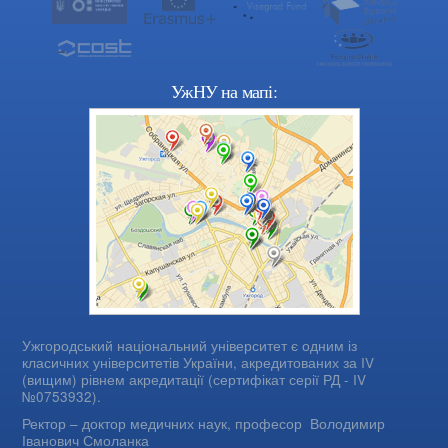
УжНУ на мапі:
Ужгородський національний університет є одним із
класичних університетів України, акредитованих за IV
(вищим) рівнем акредитації (сертифікат серії РД - IV
№0753932).
Ректор – доктор медичних наук, професор
Володимир
Іванович Смоланка