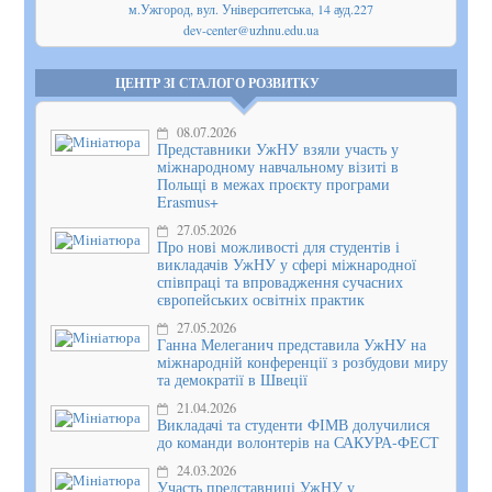
м.Ужгород, вул. Університетська, 14 ауд.227
dev-center@uzhnu.edu.ua
ЦЕНТР ЗІ СТАЛОГО РОЗВИТКУ
08.07.2026
Представники УжНУ взяли участь у
міжнародному навчальному візиті в
Польщі в межах проєкту програми
Erasmus+
27.05.2026
Про нові можливості для студентів і
викладачів УжНУ у сфері міжнародної
співпраці та впровадження cучасних
європейських освітніх практик
27.05.2026
Ганна Мелеганич представила УжНУ на
міжнародній конференції з розбудови миру
та демократії в Швеції
21.04.2026
Викладачі та студенти ФІМВ долучилися
до команди волонтерів на САКУРА-ФЕСТ
24.03.2026
Участь представниці УжНУ у