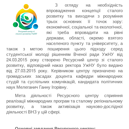
З огляду на необхідність
впровадження концепції сталого
розвитку та виходячи з розуміння
трьох основних її точок зору:
економічної, соціальної та екологічної,
які треба впровадити на рівні
держави, області, окремо взятого
населеного пункту та університету, а
також з метою поширення цього підходу серед
студентської молоді рішенням Вченої ради УжНУ від
24.03.2015 року створено Ресурсний центр зі сталого
розвитку, відповідний наказ ректора УжНУ було видано
від 27.03.2015 року. Керівником центру призначено на
громадських засадах доцента кафедри міжнародних
студій та суспільних комунікацій, кандидата політичних
наук Мелеганич Ганну Ігорівну.
Мета діяльності Ресурсного центру сприяння
реалізації міжнародних програм та сталому регіональному
розвитку, а також активізація науково-дослідної
діяльності ВНЗ у цій сфері.
Основні завдання Ресурсного центру: