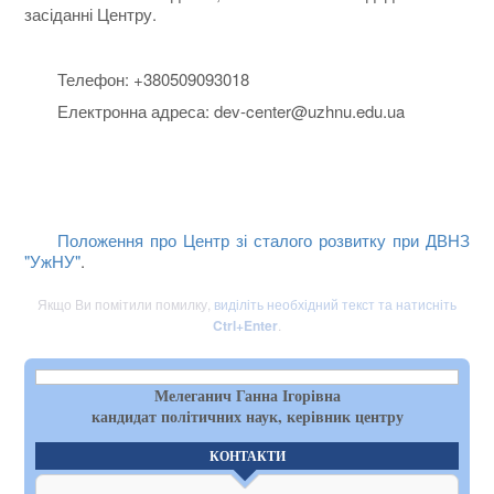
засіданні Центру.
Телефон: +380509093018
Електронна адреса: dev-center@uzhnu.edu.ua
Положення про Центр зі сталого розвитку при ДВНЗ
"УжНУ"
.
Якщо Ви помітили помилку,
виділіть необхідний текст та натисніть
Ctrl+Enter
.
Мелеганич Ганна Ігорівна
кандидат політичних наук, керівник центру
КОНТАКТИ