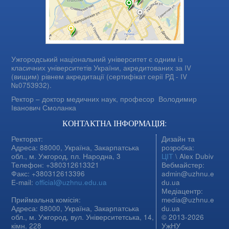
Ужгородський національний університет є одним із
класичних університетів України, акредитованих за IV
(вищим) рівнем акредитації (сертифікат серії РД - IV
№0753932).
Ректор – доктор медичних наук, професор
Володимир
Іванович Смоланка
КОНТАКТНА ІНФОРМАЦІЯ:
Ректорат:
Дизайн та
Адреса: 88000, Україна, Закарпатська
розробка:
обл., м. Ужгород, пл. Народна, 3
ЦІТ
\ Alex Dubiv
Телефон: +380312613321
Вебмайстер:
Факс: +380312613396
admin@uzhnu.e
E-mail:
official@uzhnu.edu.ua
du.ua
Медіацентр:
Приймальна комісія:
media@uzhnu.e
Адреса: 88000, Україна, Закарпатська
du.ua
обл., м. Ужгород, вул. Університетська, 14,
© 2013-2026
кімн. 228
УжНУ