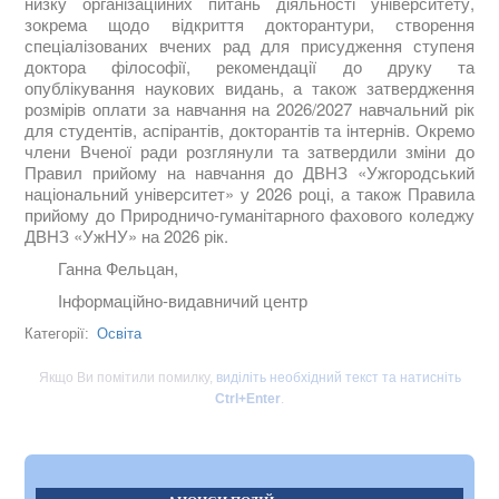
низку організаційних питань діяльності університету,
зокрема щодо відкриття докторантури, створення
спеціалізованих вчених рад для присудження ступеня
доктора філософії, рекомендації до друку та
опублікування наукових видань, а також затвердження
розмірів оплати за навчання на 2026/2027 навчальний рік
для студентів, аспірантів, докторантів та інтернів. Окремо
члени Вченої ради розглянули та затвердили зміни до
Правил прийому на навчання до ДВНЗ «Ужгородський
національний університет» у 2026 році, а також Правила
прийому до Природничо-гуманітарного фахового коледжу
ДВНЗ «УжНУ» на 2026 рік.
Ганна Фельцан,
Інформаційно-видавничий центр
Освіта
Категорії:
Якщо Ви помітили помилку,
виділіть необхідний текст та натисніть
Ctrl+Enter
.