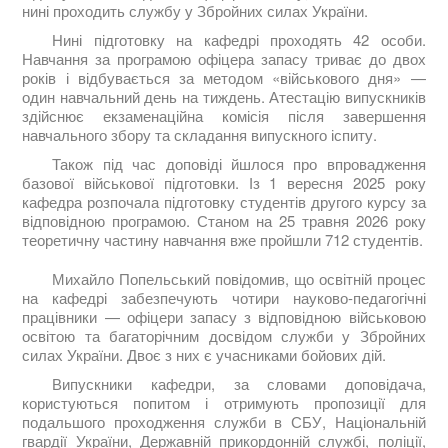
нині проходить службу у Збройних силах України.
Нині підготовку на кафедрі проходять 42 особи.
Навчання за програмою офіцера запасу триває до двох
років і відбувається за методом «військового дня» —
один навчальний день на тиждень. Атестацію випускників
здійснює екзаменаційна комісія після завершення
навчального збору та складання випускного іспиту.
Також під час доповіді йшлося про впровадження
базової військової підготовки. Із 1 вересня 2025 року
кафедра розпочала підготовку студентів другого курсу за
відповідною програмою. Станом на 25 травня 2026 року
теоретичну частину навчання вже пройшли 712 студентів.
Михайло Попельський повідомив, що освітній процес
на кафедрі забезпечують чотири науково-педагогічні
працівники — офіцери запасу з відповідною військовою
освітою та багаторічним досвідом служби у Збройних
силах України. Двоє з них є учасниками бойових дій.
Випускники кафедри, за словами доповідача,
користуються попитом і отримують пропозиції для
подальшого проходження служби в СБУ, Національній
гвардії України, Державній прикордонній службі, поліції,