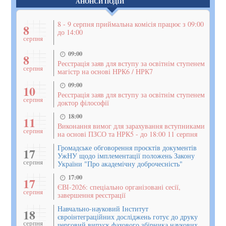
АНОНСИ ПОДІЙ
8 - 9 серпня приймальна комісія працює з 09:00
8
до 14:00
серпня
09:00
8
Реєстрація заяв для вступу за освітнім ступенем
серпня
магістр на основі НРК6 / НРК7
09:00
10
Реєстрація заяв для вступу за освітнім ступенем
серпня
доктор філософії
18:00
11
Виконання вимог для зарахування вступниками
серпня
на основі ПЗСО та НРК5 - до 18:00 11 серпня
Громадське обговорення проєктів документів
17
УжНУ щодо імплементації положень Закону
серпня
України "Про академічну доброчесність"
17:00
17
ЄВІ-2026: спеціально організовані сесії,
серпня
завершення реєстрації
Навчально-науковий Інститут
18
євроінтеграційних досліджень готує до друку
серпня
черговий випуск фахового збірника наукових