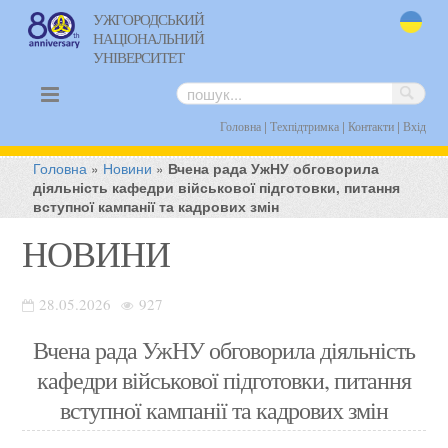
УЖГОРОДСЬКИЙ
НАЦІОНАЛЬНИЙ
uk
УНІВЕРСИТЕТ
|
|
|
Головна
Техпідтримка
Контакти
Вхід
Головна
»
Новини
»
Вчена рада УжНУ обговорила
діяльність кафедри військової підготовки, питання
вступної кампанії та кадрових змін
НОВИНИ
28.05.2026
927
Вчена рада УжНУ обговорила діяльність
кафедри військової підготовки, питання
вступної кампанії та кадрових змін