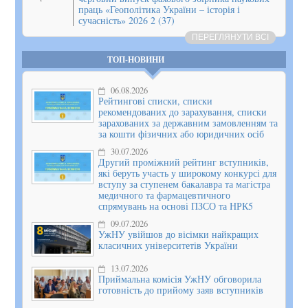
праць «Геополітика України – історія і
сучасність» 2026 2 (37)
ПЕРЕГЛЯНУТИ ВСІ
ТОП-НОВИНИ
06.08.2026
Рейтингові списки, списки
рекомендованих до зарахування, списки
зарахованих за державним замовленням та
за кошти фізичних або юридичних осіб
30.07.2026
Другий проміжний рейтинг вступників,
які беруть участь у широкому конкурсі для
вступу за ступенем бакалавра та магістра
медичного та фармацевтичного
спрямувань на основі ПЗСО та НРК5
09.07.2026
УжНУ увійшов до вісімки найкращих
класичних університетів України
13.07.2026
Приймальна комісія УжНУ обговорила
готовність до прийому заяв вступників