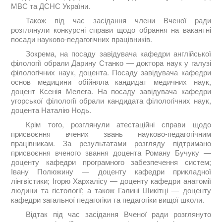
МВС та ДСНС України.
Також під час засідання члени Вченої ради
розглянули конкурсні справи щодо обрання на вакантні
посади науково-педагогічних працівників.
Зокрема, на посаду завідувача кафедри англійської
філології обрали Дарину Станко — доктора наук у галузі
філологічних наук, доцента. Посаду завідувача кафедри
основ медицини обійняла кандидат медичних наук,
доцент Ксенія Мелега. На посаду завідувача кафедри
угорської філології обрали кандидата філологічних наук,
доцента Наталію Нодь.
Крім того, розглянули атестаційні справи щодо
присвоєння вчених звань науково-педагогічним
працівникам. За результатами розгляду підтримано
присвоєння вченого звання доцента Роману Бучуку —
доценту кафедри програмного забезпечення систем;
Івану Полюжину — доценту кафедри прикладної
лінгвістики; Ігорю Хархалісу — доценту кафедри анатомії
людини та гістології; а також Галині Шикітці — доценту
кафедри загальної педагогіки та педагогіки вищої школи.
Відтак під час засідання Вченої ради розглянуто