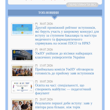
ПЕРЕГЛЯНУТИ ВСІ
ТОП-НОВИНИ
30.07.2026
Другий проміжний рейтинг вступників,
які беруть участь у широкому конкурсі для
вступу за ступенем бакалавра та магістра
медичного та фармацевтичного
спрямувань на основі ПЗСО та НРК5
09.07.2026
УжНУ увійшов до вісімки найкращих
класичних університетів України
13.07.2026
Приймальна комісія УжНУ обговорила
готовність до прийому заяв вступників
10.07.2026
Освіта на часі: спеціальності, що
створюють майбутнє — педагогічний
факультет
20.07.2026
Результати першої доби вступу: заяв у
півтора раза більше, ніж торік