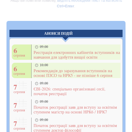
Якщо Ви помітили помилку,
виділіть необхідний текст та натисніть
Ctrl+Enter
.
АНОНСИ ПОДІЙ
09:00
6
Реєстрація електронних кабінетів вступників на
серпня
навчання для здобуття вищої освіти
10:00
6
Рекомендація до зарахування вступників на
серпня
основі ПЗСО та НРК5 - не пізніше 6 серпня
09:00
7
ЄВІ-2026: спеціально організовані сесії,
серпня
початок реєстрації
09:00
7
Початок реєстрації заяв для вступу за освітнім
серпня
ступенем магістр на основі НРК6 / НРК7
09:00
7
Початок реєстрації заяв для вступу за освітнім
серпня
ступенем доктор філософії