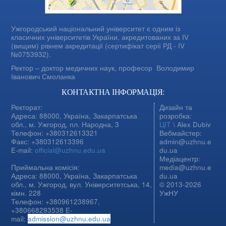
Ужгородський національний університет є одним із
класичних університетів України, акредитованих за IV
(вищим) рівнем акредитації (сертифікат серії РД - IV
№0753932).
Ректор – доктор медичних наук, професор
Володимир
Іванович Смоланка
КОНТАКТНА ІНФОРМАЦІЯ:
Ректорат:
Дизайн та
Адреса: 88000, Україна, Закарпатська
розробка:
обл., м. Ужгород, пл. Народна, 3
ЦІТ
\ Alex Dubiv
Телефон: +380312613321
Вебмайстер:
Факс: +380312613396
admin@uzhnu.e
E-mail:
official@uzhnu.edu.ua
du.ua
Медіацентр:
Приймальна комісія:
media@uzhnu.e
Адреса: 88000, Україна, Закарпатська
du.ua
обл., м. Ужгород, вул. Університетська, 14,
© 2013-2026
кімн. 228
УжНУ
Телефон: +380961238967,
+380668293538 E-
mail:
admission@uzhnu.edu.ua