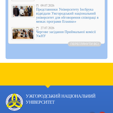
09.07.2026
Представники Університету Інсбрука
відвідали Ужгородський національний
університет для обговорення співпраці в
межах програми Erasmus+
27.07.2026
Чергове засідання Приймальної комісії
УжНУ
ПЕРЕГЛЯНУТИ ВСІ
УЖГОРОДСЬКИЙ НАЦІОНАЛЬНИЙ
УНІВЕРСИТЕТ