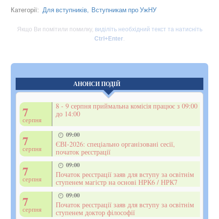
Для вступників,
Вступникам про УжНУ
Категорії:
Якщо Ви помітили помилку,
виділіть необхідний текст та натисніть
Ctrl+Enter
.
АНОНСИ ПОДІЙ
8 - 9 серпня приймальна комісія працює з 09:00
7
до 14:00
серпня
09:00
7
ЄВІ-2026: спеціально організовані сесії,
серпня
початок реєстрації
09:00
7
Початок реєстрації заяв для вступу за освітнім
серпня
ступенем магістр на основі НРК6 / НРК7
09:00
7
Початок реєстрації заяв для вступу за освітнім
серпня
ступенем доктор філософії