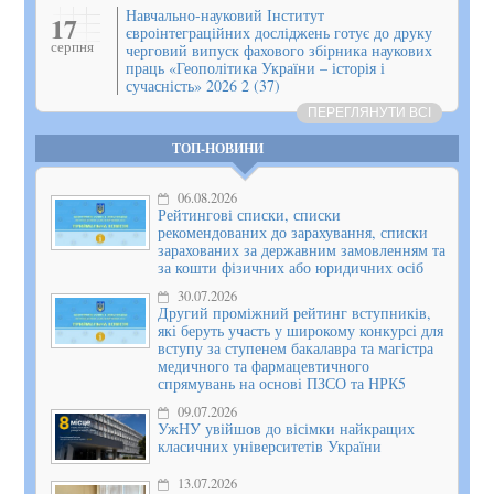
Навчально-науковий Інститут
17
євроінтеграційних досліджень готує до друку
серпня
черговий випуск фахового збірника наукових
праць «Геополітика України – історія і
сучасність» 2026 2 (37)
ПЕРЕГЛЯНУТИ ВСІ
ТОП-НОВИНИ
06.08.2026
Рейтингові списки, списки
рекомендованих до зарахування, списки
зарахованих за державним замовленням та
за кошти фізичних або юридичних осіб
30.07.2026
Другий проміжний рейтинг вступників,
які беруть участь у широкому конкурсі для
вступу за ступенем бакалавра та магістра
медичного та фармацевтичного
спрямувань на основі ПЗСО та НРК5
09.07.2026
УжНУ увійшов до вісімки найкращих
класичних університетів України
13.07.2026