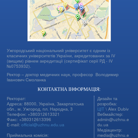
Ужгородський національний університет є одним із
класичних університетів України, акредитованих за IV
(вищим) рівнем акредитації (сертифікат серії РД - IV
№0753932).
Ректор – доктор медичних наук, професор
Володимир
Іванович Смоланка
КОНТАКТНА ІНФОРМАЦІЯ:
Ректорат:
Дизайн та
Адреса: 88000, Україна, Закарпатська
розробка:
обл., м. Ужгород, пл. Народна, 3
ЦІТ
\ Alex Dubiv
Телефон: +380312613321
Вебмайстер:
Факс: +380312613396
admin@uzhnu.e
E-mail:
official@uzhnu.edu.ua
du.ua
Медіацентр:
Приймальна комісія:
media@uzhnu.e