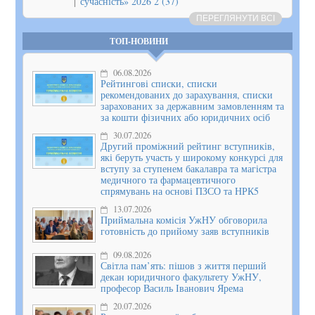
сучасність» 2026 2 (37)
ПЕРЕГЛЯНУТИ ВСІ
ТОП-НОВИНИ
06.08.2026
Рейтингові списки, списки
рекомендованих до зарахування, списки
зарахованих за державним замовленням та
за кошти фізичних або юридичних осіб
30.07.2026
Другий проміжний рейтинг вступників,
які беруть участь у широкому конкурсі для
вступу за ступенем бакалавра та магістра
медичного та фармацевтичного
спрямувань на основі ПЗСО та НРК5
13.07.2026
Приймальна комісія УжНУ обговорила
готовність до прийому заяв вступників
09.08.2026
Світла пам’ять: пішов з життя перший
декан юридичного факультету УжНУ,
професор Василь Іванович Ярема
20.07.2026