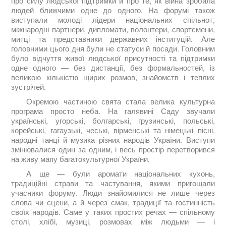
про силу людської підтримки й про те, як війна зробила
людей ближчими одне до одного. На форумі також
виступали молоді лідери національних спільнот,
міжнародні партнери, дипломати, волонтери, спортсмени,
митці та представники державних інституцій. Але
головними цього дня були не статуси й посади. Головним
було відчуття живої людської присутності та підтримки
одне одного — без дистанції, без формальностей, із
великою кількістю щирих розмов, знайомств і теплих
зустрічей.
Окремою частиною свята стала велика культурна
програма просто неба. На галявині Саду звучали
українські, угорські, болгарські, грузинські, польські,
корейські, гагаузькі, чеські, вірменські та німецькі пісні,
народні танці й музика різних народів України. Виступи
змінювалися один за одним, і весь простір перетворився
на живу мапу багатокультурної України.
А ще — були аромати національних кухонь,
традиційні страви та частування, якими пригощали
учасники форуму. Люди знайомилися не лише через
слова чи сцени, а й через смак, традиції та гостинність
своїх народів. Саме у таких простих речах — спільному
столі, хлібі, музиці, розмовах між людьми — і