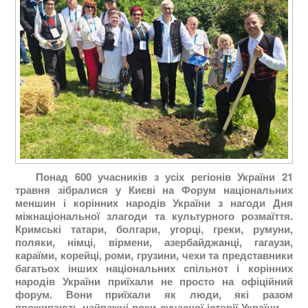
Понад 600 учасників з усіх регіонів України 21
травня зібралися у Києві на Форум національних
меншин і корінних народів України з нагоди Дня
міжнаціональної злагоди та культурного розмаїття.
Кримські татари, болгари, угорці, греки, румуни,
поляки, німці, вірмени, азербайджанці, гагаузи,
караїми, корейці, роми, грузини, чехи та представники
багатьох інших національних спільнот і корінних
народів України приїхали не просто на офіційний
форум. Вони приїхали як люди, які разом
проживають найважчі роки сучасної історії України —