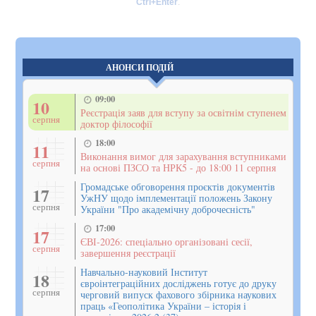
Ctrl+Enter
.
АНОНСИ ПОДІЙ
09:00
10
Реєстрація заяв для вступу за освітнім ступенем
серпня
доктор філософії
18:00
11
Виконання вимог для зарахування вступниками
серпня
на основі ПЗСО та НРК5 - до 18:00 11 серпня
Громадське обговорення проєктів документів
17
УжНУ щодо імплементації положень Закону
серпня
України "Про академічну доброчесність"
17:00
17
ЄВІ-2026: спеціально організовані сесії,
серпня
завершення реєстрації
Навчально-науковий Інститут
18
євроінтеграційних досліджень готує до друку
серпня
черговий випуск фахового збірника наукових
праць «Геополітика України – історія і