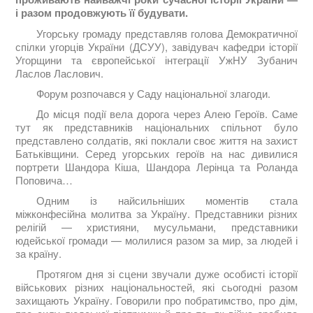
і разом продовжують її будувати.
Угорську громаду представляв голова Демократичної
спілки угорців України (ДСУУ), завідувач кафедри історії
Угорщини та європейської інтеграції УжНУ Зубанич
Ласлов Ласлович.
Форум розпочався у Саду національної злагоди.
До місця події вела дорога через Алею Героїв. Саме
тут як представників національних спільнот було
представлено солдатів, які поклали своє життя на захист
Батьківщини. Серед угорських героїв на нас дивилися
портрети Шандора Кіша, Шандора Лерінца та Роланда
Поповича…
Одним із найсильніших моментів стала
міжконфесійна молитва за Україну. Представники різних
релігій — християни, мусульмани, представники
юдейської громади — молилися разом за мир, за людей і
за країну.
Протягом дня зі сцени звучали дуже особисті історії
військових різних національностей, які сьогодні разом
захищають Україну. Говорили про побратимство, про дім,