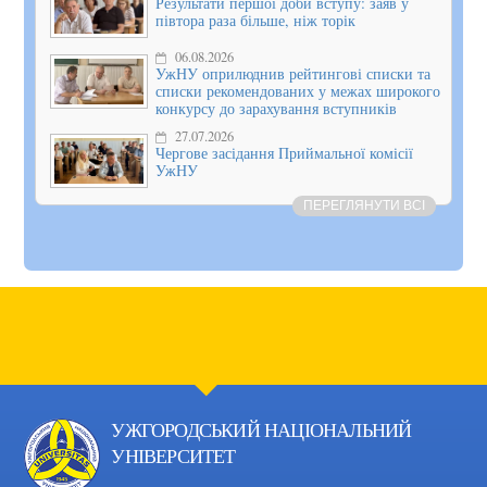
Результати першої доби вступу: заяв у
півтора раза більше, ніж торік
06.08.2026
УжНУ оприлюднив рейтингові списки та
списки рекомендованих у межах широкого
конкурсу до зарахування вступників
27.07.2026
Чергове засідання Приймальної комісії
УжНУ
ПЕРЕГЛЯНУТИ ВСІ
УЖГОРОДСЬКИЙ НАЦІОНАЛЬНИЙ
УНІВЕРСИТЕТ