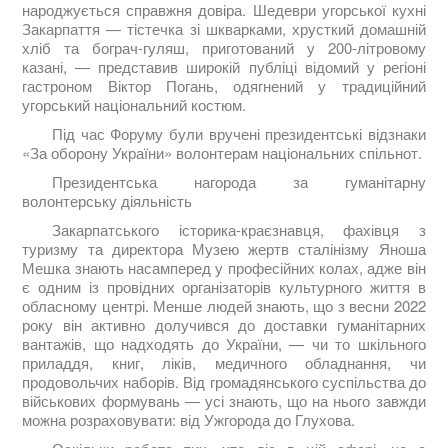
народжується справжня довіра. Шедеври угорської кухні
Закарпаття — тістечка зі шкварками, хрусткий домашній
хліб та бограч-гуляш, приготований у 200-літровому
казані, — представив широкій публіці відомий у регіоні
гастроном Віктор Погань, одягнений у традиційний
угорський національний костюм.
Під час Форуму були вручені президентські відзнаки
«За оборону України» волонтерам національних спільнот.
Президентська нагорода за гуманітарну
волонтерську діяльність
Закарпатського історика-краєзнавця, фахівця з
туризму та директора Музею жертв сталінізму Яноша
Мешка знають насамперед у професійних колах, адже він
є одним із провідних організаторів культурного життя в
обласному центрі. Менше людей знають, що з весни 2022
року він активно долучився до доставки гуманітарних
вантажів, що надходять до України, — чи то шкільного
приладдя, книг, ліків, медичного обладнання, чи
продовольчих наборів. Від громадянського суспільства до
військових формувань — усі знають, що на нього завжди
можна розраховувати: від Ужгорода до Глухова.