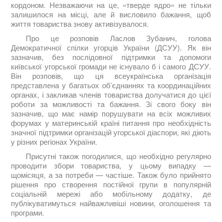
кордоном. Незважаючи на це, «тверде ядро» не тільки
залишилося на місці, але й висловило бажання, щоб
життя товариства знову активізувалося.
Про це розповів Ласлов Зубанич, голова
Демократичної спілки угорців України (ДСУУ). Як він
зазначив, без послідовної підтримки та допомоги
київської угорської громади не існувало б і самого ДСУУ.
Він розповів, що ця всеукраїнська організація
представлена у багатьох об’єднаннях та координаційних
органах, і закликав членів товариства долучатися до цієї
роботи за можливості та бажання. Зі свого боку він
зазначив, що має намір порушувати на всіх можливих
форумах у материнській країні питання про необхідність
значної підтримки організацій угорської діаспори, які діють
у різних регіонах України.
Присутні також погодилися, що необхідно регулярно
проводити збори товариства, у цьому випадку —
щомісяця, а за потреби — частіше. Також було прийнято
рішення про створення постійної групи в популярній
соціальній мережі або мобільному додатку, де
публікуватимуться найважливіші новини, оголошення та
програми.