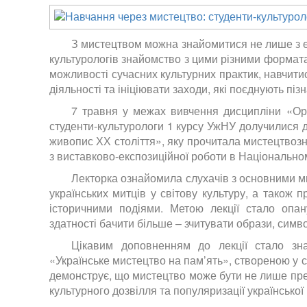
З мистецтвом можна знайомитися не лише з екс
культурологів знайомство з цими різними формат
можливості сучасних культурних практик, навчити
діяльності та ініціювати заходи, які поєднують пізн
7 травня у межах вивчення дисципліни «Орга
студенти-культурологи 1 курсу УжНУ долучилися д
живопис ХХ століття», яку прочитала мистецтвозн
з виставково-експозиційної роботи в Національн
Лекторка ознайомила слухачів з основними м
українських митців у світову культуру, а також 
історичними подіями. Метою лекції стало опа
здатності бачити більше – зчитувати образи, символ
Цікавим доповненням до лекції стало зн
«Українське мистецтво на пам’ять», створеною у 
демонструє, що мистецтво може бути не лише пр
культурного дозвілля та популяризації української