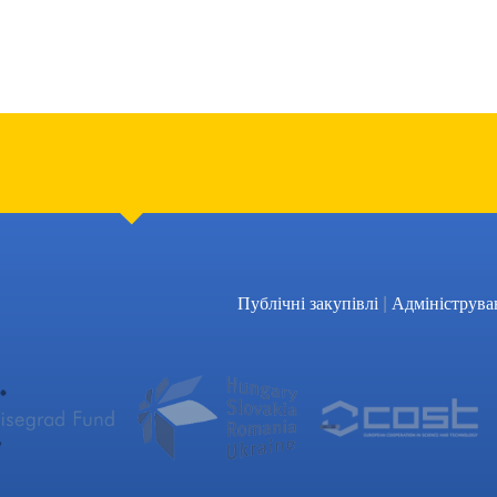
|
Публічні закупівлі
Адмініструва