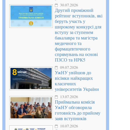
30.07.2026
Другий проміжний
рейтинг вступників, які
беруть участь у
широкому конкурсі для
вступу за ступенем
бакалавра та магістра
медичного та
фармацевтичного
спрямувань на основі
ПЗСО та НРК5
09.07.2026
УжНУ увійшов до
вісімки найкращих
класичних
університетів України
13.07.2026
Приймальна комісія
УжНУ обговорила
готовність до прийому
заяв вступників
10.07.2026