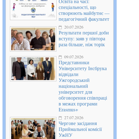
Освіта на часі:
спеціальності, що
створюють майбутнє —
педагогічний факультет
20.07.2026
Результати першої доби
вступу: заяв у півтора
раза більше, ніж торік
09.07.2026
Представники
Університету Інсбрука
відвідали
Ужгородський
національний
університет для
обговорення співпраці
в межах програми
Erasmus+
27.07.2026
Чергове засідання
Приймальної комісії
УжНУ