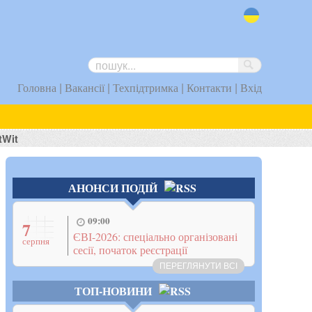
uk
|
|
|
|
Головна
Вакансії
Техпідтримка
Контакти
Вхід
tWit
АНОНСИ ПОДІЙ
09:00
7
ЄВІ-2026: спеціально організовані
серпня
сесії, початок реєстрації
ПЕРЕГЛЯНУТИ ВСІ
ТОП-НОВИНИ