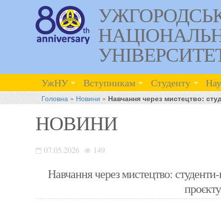
УЖГОРОДСЬ
НАЦІОНАЛЬ
УНІВЕРСИТЕ
УжНУ
Вступникам
Студенту
Нау
Головна
»
Новини
»
Навчання через мистецтво: сту
НОВИНИ
07.05.2026
149
Навчання через мистецтво: студенти
проєкт