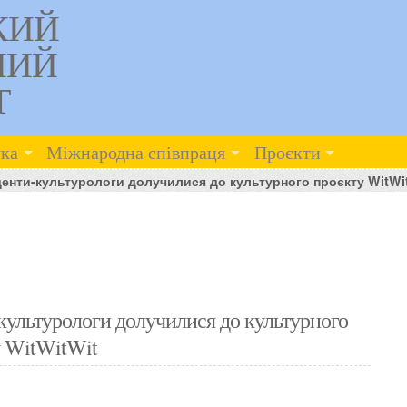
КИЙ
НИЙ
Т
ка
Міжнародна співпраця
Проєкти
денти-культурологи долучилися до культурного проєкту WitWi
-культурологи долучилися до культурного
у WitWitWit