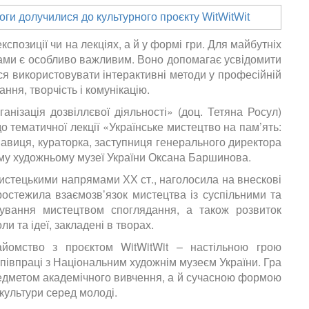
позиції чи на лекціях, а й у формі гри. Для майбутніх
ами є особливо важливим. Воно допомагає усвідомити
ся використовувати інтерактивні методи у професійній
ання, творчість і комунікацію.
нізація дозвіллєвої діяльності» (доц. Тетяна Росул)
о тематичної лекції «Українське мистецтво на пам’ять:
авиця, кураторка, заступниця генерального директора
ому художньому музеї України Оксана Баршинова.
истецькими напрямами ХХ ст., наголосила на внескові
простежила взаємозв’язок мистецтва із суспільними та
нування мистецтвом споглядання, а також розвиток
и та ідеї, закладені в творах.
айомство з проєктом WitWitWit – настільною грою
співпраці з Національним художнім музеєм України. Гра
едметом академічного вивчення, а й сучасною формою
 культури серед молоді.