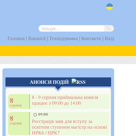
uk
|
|
|
|
Головна
Вакансії
Техпідтримка
Контакти
Вхід
АНОНСИ ПОДІЙ
8 - 9 серпня приймальна комісія
8
працює з 09:00 до 14:00
серпня
09:00
8
Реєстрація заяв для вступу за
серпня
освітнім ступенем магістр на основі
НРК6 / НРК7