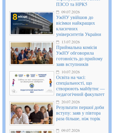
ПЗСО та НРК5
09.07.2026
УжНУ увійшов до
вісімки найкращих
класичних
університетів України
13.07.2026
Приймальна комісія
УжНУ обговорила
готовність до прийому
заяв вступників
10.07.2026
Освіта на часі:
спеціальності, що
створюють майбутнє —
педагогічний факультет
20.07.2026
Результати першої доби
вступу: заяв у півтора
раза більше, ніж торік
09.07.2026