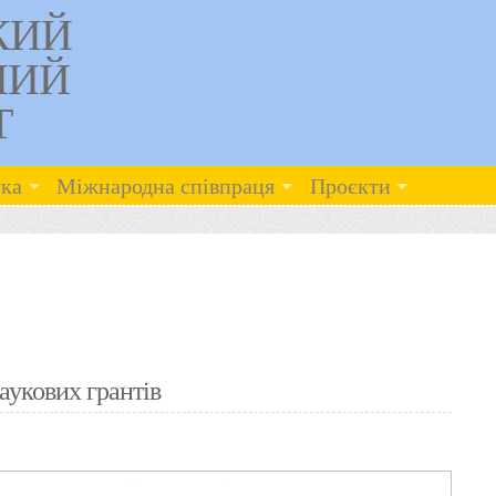
КИЙ
НИЙ
Т
ка
Міжнародна співпраця
Проєкти
аукових грантів