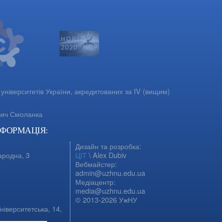
університетів України, акредитованих за IV (вищим)
вич Смоланка
НФОРМАЦІЯ:
Дизайн та розробка:
ародна, 3
ЦІТ
\ Alex Dubiv
Вебмайстер:
admin@uzhnu.edu.ua
Медіацентр:
media@uzhnu.edu.ua
© 2013-2026 УжНУ
ніверситетська, 14,