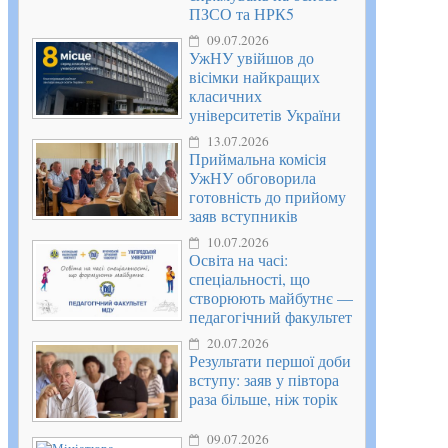
ПЗСО та НРК5
09.07.2026
УжНУ увійшов до
вісімки найкращих
класичних
університетів України
13.07.2026
Приймальна комісія
УжНУ обговорила
готовність до прийому
заяв вступників
10.07.2026
Освіта на часі:
спеціальності, що
створюють майбутнє —
педагогічний факультет
20.07.2026
Результати першої доби
вступу: заяв у півтора
раза більше, ніж торік
09.07.2026