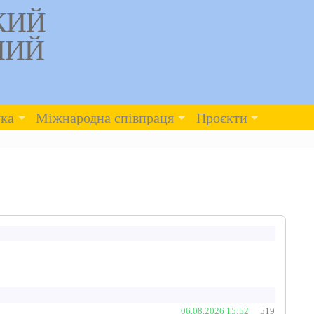
КИЙ
НИЙ
ка
Міжнародна співпраця
Проєкти
06.08.2026 15:52
519