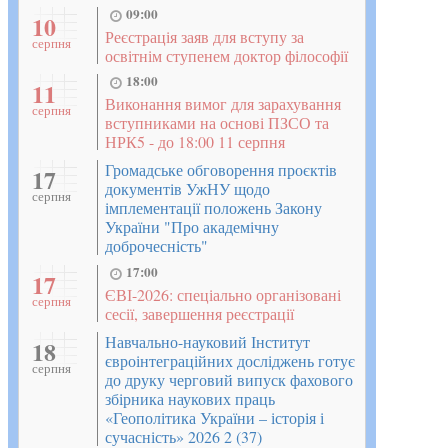
09:00
10
Реєстрація заяв для вступу за
серпня
освітнім ступенем доктор філософії
18:00
11
Виконання вимог для зарахування
серпня
вступниками на основі ПЗСО та
НРК5 - до 18:00 11 серпня
Громадське обговорення проєктів
17
документів УжНУ щодо
серпня
імплементації положень Закону
України "Про академічну
доброчесність"
17:00
17
ЄВІ-2026: спеціально організовані
серпня
сесії, завершення реєстрації
Навчально-науковий Інститут
18
євроінтеграційних досліджень готує
серпня
до друку черговий випуск фахового
збірника наукових праць
«Геополітика України – історія і
сучасність» 2026 2 (37)