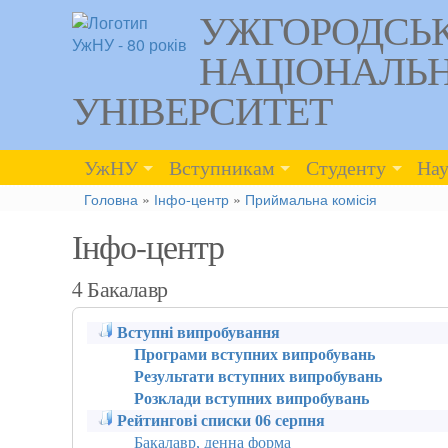
УЖГОРОДСЬ
НАЦІОНАЛЬ
УНІВЕРСИТЕТ
УжНУ
Вступникам
Студенту
Нау
Головна
»
Інфо-центр
»
Приймальна комісія
Інфо-центр
4 Бакалавр
Вступні випробування
Програми вступних випробувань
Результати вступних випробувань
Розклади вступних випробувань
Рейтингові списки 06 серпня
Бакалавр, денна форма