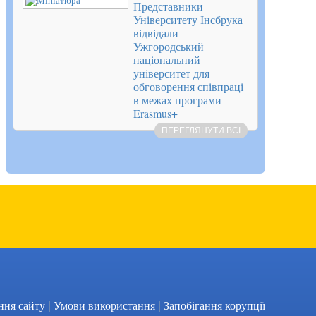
Представники
Університету Інсбрука
відвідали
Ужгородський
національний
університет для
обговорення співпраці
в межах програми
Erasmus+
ПЕРЕГЛЯНУТИ ВСІ
|
|
Facebook
YouTube
ння сайту
Умови використання
Запобігання корупції