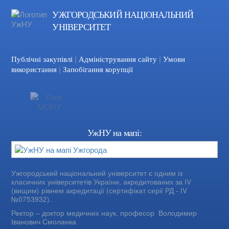
УЖГОРОДСЬКИЙ НАЦІОНАЛЬНИЙ
УНІВЕРСИТЕТ
|
|
Facebook
YouTube
Публічні закупівлі
Адміністрування сайту
Умови
|
використання
Запобігання корупції
УжНУ на мапі:
Ужгородський національний університет є одним із
класичних університетів України, акредитованих за IV
(вищим) рівнем акредитації (сертифікат серії РД - IV
№0753932).
Ректор – доктор медичних наук, професор
Володимир
Іванович Смоланка