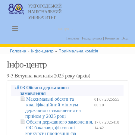
УЖГОРОДСЬКИЙ
НАЦІОНАЛЬНИЙ
uk
УНІВЕРСИТЕТ
|
|
|
Головна
Техпідтримка
Контакти
Вхід
Головна
»
Інфо-центр
»
Приймальна комісія
Інфо-центр
9-3 Вступна кампанія 2025 року (архів)
03 Обсяги державного
замовлення
Максимальні обсяги та
01.07.2025
555
кваліфікаційний мінімум
00:10
державного замовлення на
прийом у 2025 році
Обсяги державного замовлення,
17.07.2025
418
ОС бакалавр, фіксовані
14:42
конкурсні пропозиції (за