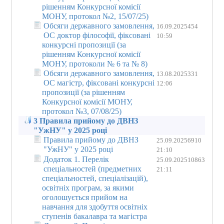
рішенням Конкурсної комісії
МОНУ, протокол №2, 15/07/25)
Обсяги державного замовлення,
16.09.2025
454
ОС доктор філософії, фіксовані
10:59
конкурсні пропозиції (за
рішенням Конкурсної комісії
МОНУ, протоколи № 6 та № 8)
Обсяги державного замовлення,
13.08.2025
331
ОС магістр, фіксовані конкурсні
12:06
пропозиції (за рішенням
Конкурсної комісії МОНУ,
протокол №3, 07/08/25)
3 Правила прийому до ДВНЗ
"УжНУ" у 2025 році
Правила прийому до ДВНЗ
25.09.2025
6910
"УжНУ" у 2025 році
21:10
Додаток 1. Перелік
25.09.2025
10863
спеціальностей (предметних
21:11
спеціальностей, спеціалізацій),
освітніх програм, за якими
оголошується прийом на
навчання для здобуття освітніх
ступенів бакалавра та магістра