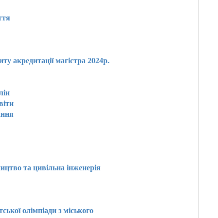
ття
ту акредитації магістра 2024р.
лін
віти
ання
ництво та цивільна інженерія
ської олімпіади з міського