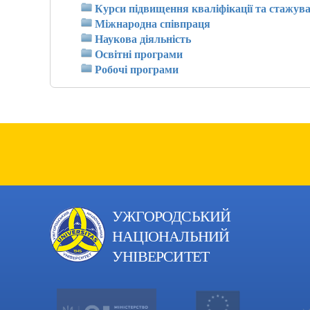
Курси підвищення кваліфікації та стажув
Міжнародна співпраця
Наукова діяльність
Освітні програми
Робочі програми
УЖГОРОДСЬКИЙ
НАЦІОНАЛЬНИЙ
УНІВЕРСИТЕТ