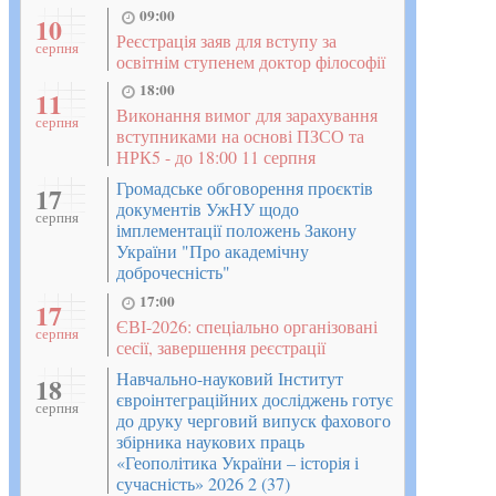
09:00
10
Реєстрація заяв для вступу за
серпня
освітнім ступенем доктор філософії
18:00
11
Виконання вимог для зарахування
серпня
вступниками на основі ПЗСО та
НРК5 - до 18:00 11 серпня
Громадське обговорення проєктів
17
документів УжНУ щодо
серпня
імплементації положень Закону
України "Про академічну
доброчесність"
17:00
17
ЄВІ-2026: спеціально організовані
серпня
сесії, завершення реєстрації
Навчально-науковий Інститут
18
євроінтеграційних досліджень готує
серпня
до друку черговий випуск фахового
збірника наукових праць
«Геополітика України – історія і
сучасність» 2026 2 (37)