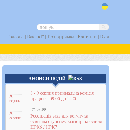
uk
|
|
|
|
Головна
Вакансії
Техпідтримка
Контакти
Вхід
АНОНСИ ПОДІЙ
8 - 9 серпня приймальна комісія
8
працює з 09:00 до 14:00
серпня
09:00
8
Реєстрація заяв для вступу за
серпня
освітнім ступенем магістр на основі
НРК6 / НРК7