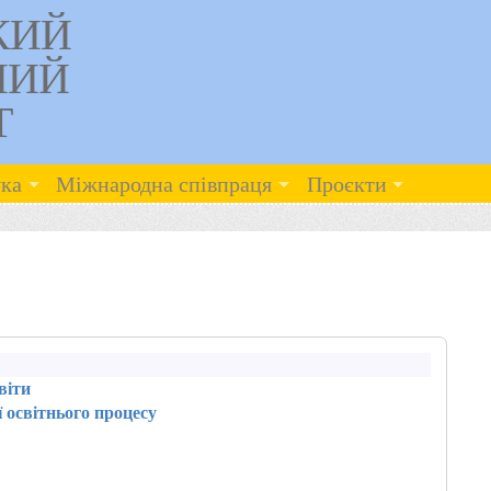
КИЙ
НИЙ
Т
ка
Міжнародна співпраця
Проєкти
віти
 освітнього процесу