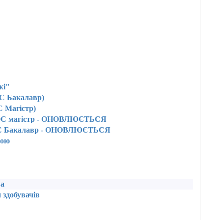
жі"
ОС Бакалавр)
С Магістр)
- ОС магістр - ОНОВЛЮЄТЬСЯ
- ОС Бакалавр - ОНОВЛЮЄТЬСЯ
вою
ва
 здобувачів