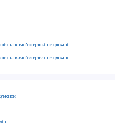
ація та комп’ютерно-інтегровані
ація та комп’ютерно-інтегровані
кументи
лін