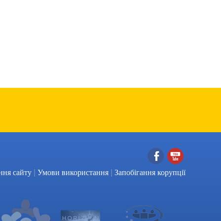
|
|
Facebook
YouTube
ння сайту
Умови використання
Запобігання корупції