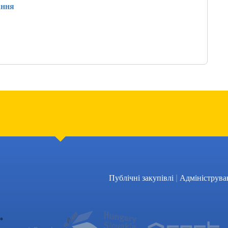
ання
|
Публічні закупівлі
Адмініструва