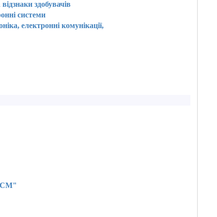
 відзнаки здобувачів
ронні системи
ніка, електронні комунікації,
"КСМ"