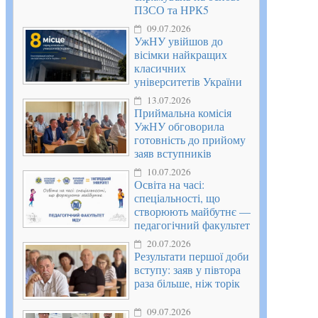
ПЗСО та НРК5
09.07.2026
УжНУ увійшов до
вісімки найкращих
класичних
університетів України
13.07.2026
Приймальна комісія
УжНУ обговорила
готовність до прийому
заяв вступників
10.07.2026
Освіта на часі:
спеціальності, що
створюють майбутнє —
педагогічний факультет
20.07.2026
Результати першої доби
вступу: заяв у півтора
раза більше, ніж торік
09.07.2026