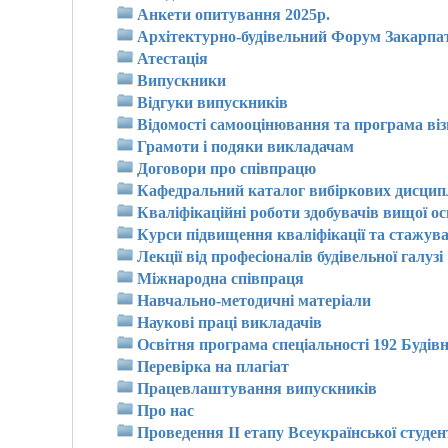
Анкети опитування 2025р.
Архітектурно-будівельний Форум Закарпа
Атестація
Випускники
Відгуки випускників
Відомості самооцінювання та програма візи
Грамоти і подяки викладачам
Договори про співпрацю
Кафедральний каталог вибіркових дисцип
Кваліфікаційні роботи здобувачів вищої ос
Курси підвищення кваліфікації та стажув
Лекції від професіоналів будівельної галузі
Міжнародна співпраця
Навчально-методичні матеріали
Наукові праці викладачів
Освітня програма спеціальності 192 Будів
Перевірка на плагіат
Працевлаштування випускників
Про нас
Проведення ІІ етапу Всеукраїнської студент