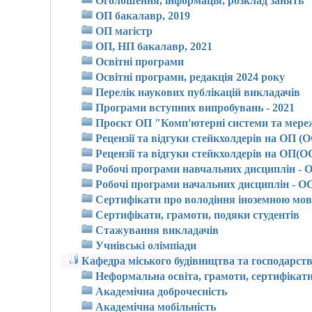
Оголошення, інформація, розклад занять
ОП бакалавр, 2019
ОП магістр
ОП, НП бакалавр, 2021
Освітні програми
Освітні програми, редакція 2024 року
Перелік наукових публікацій викладачів
Програми вступних випробувань - 2021
Проєкт ОП "Комп'ютерні системи та мере
Рецензії та відгуки стейкхолдерів на ОП (
Рецензії та відгуки стейкхолдерів на ОП(О
Робочі програми навчальних дисциплін 
Робочі програми начальних дисциплін 
Сертифікати про володіння іноземною мо
Сертифікати, грамоти, подяки студентів
Стажування викладачів
Учнівські олімпіади
Кафедра міського будівництва та господарст
Неформальна освіта, грамоти, сертифікати
Академічна доброчесність
Академічна мобільність