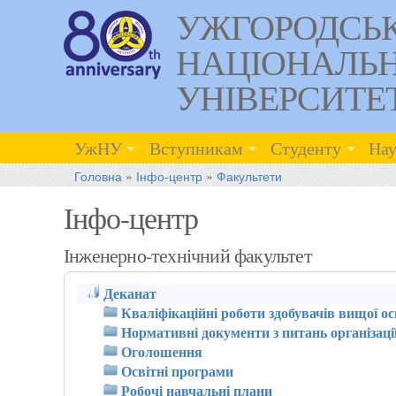
УЖГОРОДСЬ
НАЦІОНАЛЬ
УНІВЕРСИТЕ
УжНУ
Вступникам
Студенту
Нау
Головна
»
Інфо-центр
»
Факультети
Інфо-центр
Інженерно-технічний факультет
Деканат
Кваліфікаційні роботи здобувачів вищої ос
Нормативні документи з питань організації
Оголошення
Освітні програми
Робочі навчальні плани