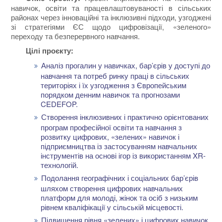
навичок, освіти та працевлаштовуваності в сільських
районах через інноваційні та інклюзивні підходи, узгоджені
зі стратегіями ЄС щодо цифровізації, «зеленого»
переходу та безперервного навчання.
Цілі проєкту:
Аналіз прогалин у навичках, бар’єрів у доступі до
навчання та потреб ринку праці в сільських
територіях і їх узгодження з Європейським
порядком денним навичок та прогнозами
CEDEFOP.
Створення інклюзивних і практично орієнтованих
програм професійної освіти та навчання з
розвитку цифрових, «зелених» навичок і
підприємництва із застосуванням навчальних
інструментів на основі ігор із використанням XR-
технологій.
Подолання географічних і соціальних бар’єрів
шляхом створення цифрових навчальних
платформ для молоді, жінок та осіб з низьким
рівнем кваліфікації у сільській місцевості.
Підвищення рівня «зелених» і цифрових навичок