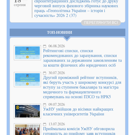
євроінтеграційних досліджень готує до друку
серпня
черговий випуск фахового збірника наукових
праць «Геополітика України – історія і
сучасність» 2026 2 (37)
ПЕРЕГЛЯНУТИ ВСІ
ТОП-НОВИНИ
06.08.2026
Рейтингові списки, списки
рекомендованих до зарахування, списки
зарахованих за державним замовленням та
за кошти фізичних або юридичних осіб
30.07.2026
Другий проміжний рейтинг вступників,
які беруть участь у широкому конкурсі для
вступу за ступенем бакалавра та магістра
медичного та фармацевтичного
спрямувань на основі ПЗСО та НРК5
09.07.2026
УжНУ увійшов до вісімки найкращих
класичних університетів України
13.07.2026
Приймальна комісія УжНУ обговорила
готовність до прийому заяв вступників