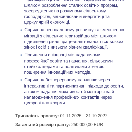
шляхом розроблення сталих освітніх програм,
зосереджених на розумному сільському
господарстві, відновлюваній енергетиці та
циркулярній економіці.
Сприяння регіональному розвитку та зменшенню
міграції з сільських територій до міст шляхом
підвищення рівня працевлаштованості сільських
жінок і осіб з низьким рівнем кваліфікації.
Посилення співпраці між надавачами
професійної освіти та навчання, сільськими
стейкхолдерами та політиками з метою
поширення інноваційних методів.
Сприяння безперервному навчанню через
інтерактивні та партисипативні підходи до освіти,
а також надання можливостей менторства й
налагодження професійних контактів через
цифрові платформи.
Тривалість проєкту:
01.11.2025 – 31.10.2027
Загальний розмір гранту:
250 000,00 EUR