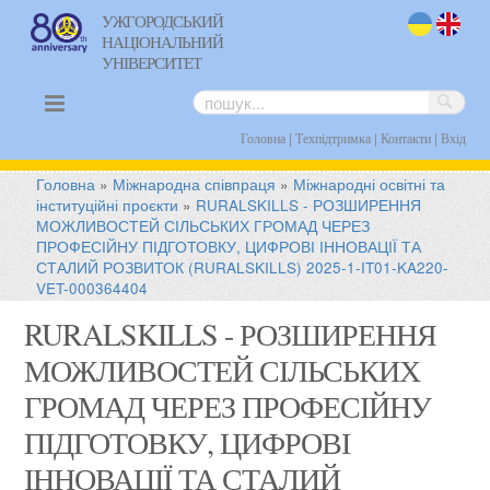
УЖГОРОДСЬКИЙ
НАЦІОНАЛЬНИЙ
uk
en
УНІВЕРСИТЕТ
|
|
|
Головна
Техпідтримка
Контакти
Вхід
Головна
»
Міжнародна співпраця
»
Міжнародні освітні та
інституційні проєкти
»
RURALSKILLS - РОЗШИРЕННЯ
МОЖЛИВОСТЕЙ СІЛЬСЬКИХ ГРОМАД ЧЕРЕЗ
ПРОФЕСІЙНУ ПІДГОТОВКУ, ЦИФРОВІ ІННОВАЦІЇ ТА
СТАЛИЙ РОЗВИТОК (RURALSKILLS) 2025-1-IT01-KA220-
VET-000364404
RURALSKILLS - РОЗШИРЕННЯ
МОЖЛИВОСТЕЙ СІЛЬСЬКИХ
ГРОМАД ЧЕРЕЗ ПРОФЕСІЙНУ
ПІДГОТОВКУ, ЦИФРОВІ
ІННОВАЦІЇ ТА СТАЛИЙ