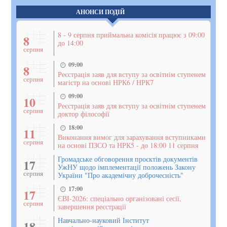
АНОНСИ ПОДІЙ
8 - 9 серпня приймальна комісія працює з 09:00
8
до 14:00
серпня
09:00
8
Реєстрація заяв для вступу за освітнім ступенем
серпня
магістр на основі НРК6 / НРК7
09:00
10
Реєстрація заяв для вступу за освітнім ступенем
серпня
доктор філософії
18:00
11
Виконання вимог для зарахування вступниками
серпня
на основі ПЗСО та НРК5 - до 18:00 11 серпня
Громадське обговорення проєктів документів
17
УжНУ щодо імплементації положень Закону
серпня
України "Про академічну доброчесність"
17:00
17
ЄВІ-2026: спеціально організовані сесії,
серпня
завершення реєстрації
Навчально-науковий Інститут
18