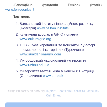
«Благодійна фундація Fenice» (Італія)
www.feniceonlus.it
Партнери:
Балканський інститут інноваційного розвитку
(Болгарія)
www.balkan.institute
Культурна асоціація GRIO (Iспанія)
www.culturalgrio.org
ТОВ «Суал Управління та Консалтинг у сфері
промисловості та торгівлі» (Туреччина)
www.sualdanismanlik.com
Ужгородський національний університет
www.uzhnu.edu.ua
Університет Матея Бела в Банській Бистриці
(Словаччина)
www.umb.sk
Якщо Ви помітили помилку,
виділіть необхідний текст та натисніть
Ctrl+Enter
.