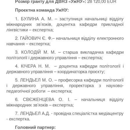
Розмір гранту для ДВНЗ «УжНУ»:
28 120,00 EUR
Проєктна команда УжНУ:
1. БУЛИНА А. М. –
заступниця начальниці відділу
міжнародних зв’язків, доцентка кафедри прикладної
лінгвістики – експертка;
2. ГАЙОВИЧ Є. Ф.–
начальниця відділу електронного
навчання – експертка;
3. КОЛОДІЙ М. М. –
старша викладачка кафедри
політології і державного управління – експертка;
4. КІЧЕРА Н. М. –
доцентка кафедри політології і
державного управління – координаторка проєкту;
5. ЛЕНДЬЕЛ М. О. –
професорка кафедри політології
і державного управління, проректорка з науково-
педагогічної роботи – експертка;
6. СВЄЖЕНЦЕВА О. І. –
начальниця відділу
міжнародних зв’язків – експертка;
7.
ЛЕНДЬЕЛ
А.Д. - провідна спеціалістка медіацентру
- експертка.
Головний партнер: