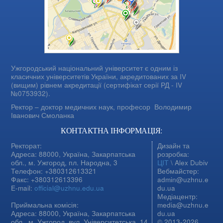
Ужгородський національний університет є одним із
класичних університетів України, акредитованих за IV
(вищим) рівнем акредитації (сертифікат серії РД - IV
№0753932).
Ректор – доктор медичних наук, професор
Володимир
Іванович Смоланка
КОНТАКТНА ІНФОРМАЦІЯ:
Ректорат:
Дизайн та
Адреса: 88000, Україна, Закарпатська
розробка:
обл., м. Ужгород, пл. Народна, 3
ЦІТ
\ Alex Dubiv
Телефон: +380312613321
Вебмайстер:
Факс: +380312613396
admin@uzhnu.e
E-mail:
official@uzhnu.edu.ua
du.ua
Медіацентр:
Приймальна комісія:
media@uzhnu.e
Адреса: 88000, Україна, Закарпатська
du.ua
обл., м. Ужгород, вул. Університетська, 14,
© 2013-2026