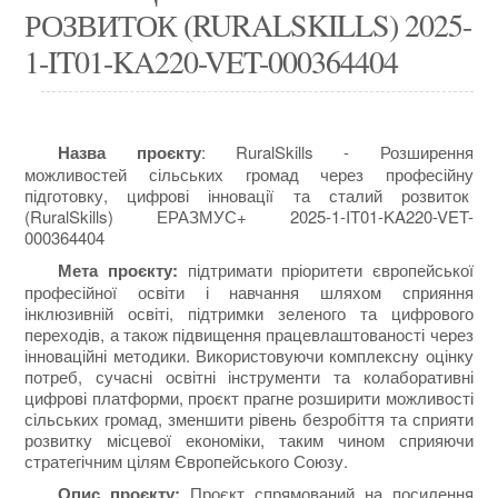
РОЗВИТОК (RURALSKILLS) 2025-
1-IT01-KA220-VET-000364404
Назва проєкту
:
RuralSkills - Розширення
можливостей сільських громад через професійну
підготовку, цифрові інновації та сталий розвиток
(RuralSkills) ЕРАЗМУС+ 2025-1-IT01-KA220-VET-
000364404
Мета проєкту:
підтримати пріоритети європейської
професійної освіти і навчання шляхом сприяння
інклюзивній освіті, підтримки зеленого та цифрового
переходів, а також підвищення працевлаштованості через
інноваційні методики. Використовуючи комплексну оцінку
потреб, сучасні освітні інструменти та колаборативні
цифрові платформи, проєкт прагне розширити можливості
сільських громад, зменшити рівень безробіття та сприяти
розвитку місцевої економіки, таким чином сприяючи
стратегічним цілям Європейського Союзу.
Опис проєкту:
Проєкт спрямований на посилення