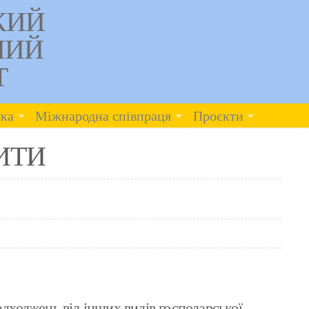
КИЙ
НИЙ
Т
ка
Міжнародна співпраця
Проєкти
ИТИ
адходжень від інших видів господарської