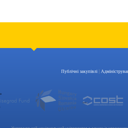
|
Публічні закупівлі
Адмініструва
Ужгородський національний університет є одним із класичних 