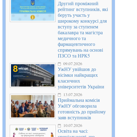
Другий проміжний
рейтинг вступників, які
беруть участь у
широкому конкурсі для
вступу за ступенем
бакалавра та магістра
медичного та
фармацевтичного
спрямувань на основі
ПЗСО та НРК5
09.07.2026
УжНУ увійшов до
вісімки найкращих
класичних
університетів України
13.07.2026
Приймальна комісія
УжНУ обговорила
готовність до прийому
заяв вступників
10.07.2026
Освіта на часі:
спеціальності, що