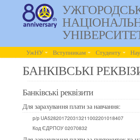
УЖГОРОДСЬ
НАЦІОНАЛЬ
УНІВЕРСИТЕ
УжНУ
Вступникам
Студенту
Нау
БАНКІВСЬКІ РЕКВІЗ
Банківські реквізити
Для зарахування плати за навчання:
р/р UA528201720313211002201018407
Код ЄДРПОУ 02070832
Для зарахування плати за гуртожиток та н