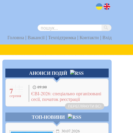
uk
en
|
|
|
|
Головна
Вакансії
Техпідтримка
Контакти
Вхід
АНОНСИ ПОДІЙ
09:00
7
ЄВІ-2026: спеціально організовані
серпня
сесії, початок реєстрації
ПЕРЕГЛЯНУТИ ВСІ
ТОП-НОВИНИ
30.07.2026