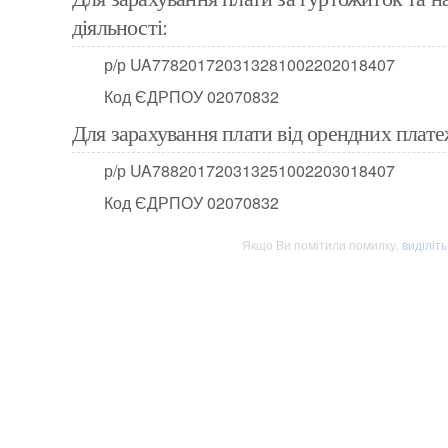
діяльності:
р/р UA778201720313281002202018407
Код ЄДРПОУ 02070832
Для зарахування плати від орендних плате
р/р UA788201720313251002203018407
Код ЄДРПОУ 02070832
Якщо Ви помітили помилку,
виділіт