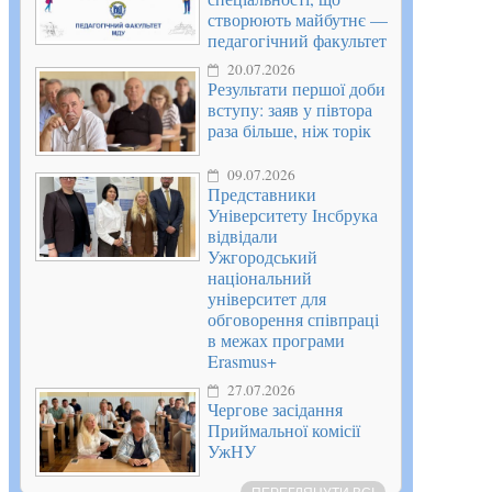
створюють майбутнє —
педагогічний факультет
20.07.2026
Результати першої доби
вступу: заяв у півтора
раза більше, ніж торік
09.07.2026
Представники
Університету Інсбрука
відвідали
Ужгородський
національний
університет для
обговорення співпраці
в межах програми
Erasmus+
27.07.2026
Чергове засідання
Приймальної комісії
УжНУ