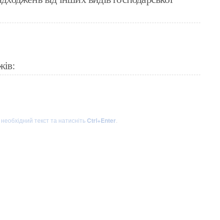
жів:
ь необхідний текст та натисніть
Ctrl+Enter
.