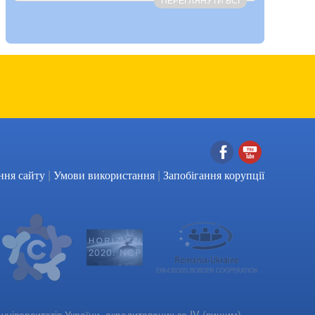
ПЕРЕГЛЯНУТИ ВСІ
|
|
Facebook
YouTube
ння сайту
Умови використання
Запобігання корупції
університетів України, акредитованих за IV (вищим)