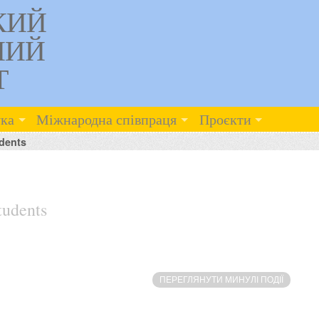
КИЙ
НИЙ
Т
ка
Міжнародна співпраця
Проєкти
udents
tudents
ПЕРЕГЛЯНУТИ МИНУЛІ ПОДІЇ