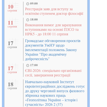
09:00
10
Реєстрація заяв для вступу за
серпня
освітнім ступенем доктор філософії
18:00
11
Виконання вимог для зарахування
серпня
вступниками на основі ПЗСО та
НРК5 - до 18:00 11 серпня
Громадське обговорення проєктів
17
документів УжНУ щодо
серпня
імплементації положень Закону
України "Про академічну
доброчесність"
17:00
17
ЄВІ-2026: спеціально організовані
серпня
сесії, завершення реєстрації
Навчально-науковий Інститут
18
євроінтеграційних досліджень готує
серпня
до друку черговий випуск фахового
збірника наукових праць
«Геополітика України – історія і
сучасність» 2026 2 (37)