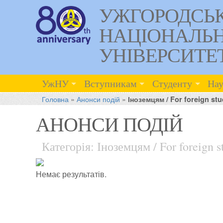
УЖГОРОДСЬ
НАЦІОНАЛЬ
УНІВЕРСИТЕ
УжНУ
Вступникам
Студенту
Нау
Головна
»
Анонси подій
»
Іноземцям / For foreign st
АНОНСИ ПОДІЙ
Категорія: Іноземцям / For foreign s
Немає результатів.