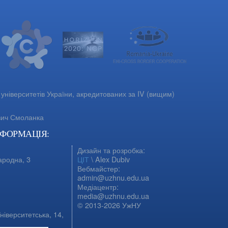
університетів України, акредитованих за IV (вищим)
вич Смоланка
НФОРМАЦІЯ:
Дизайн та розробка:
ародна, 3
ЦІТ
\ Alex Dubiv
Вебмайстер:
admin@uzhnu.edu.ua
Медіацентр:
media@uzhnu.edu.ua
© 2013-2026 УжНУ
ніверситетська, 14,