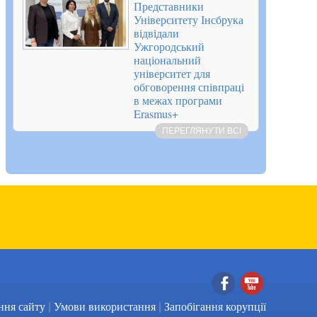
Представники
Університету Інсбрука
відвідали
Ужгородський
національний
університет для
обговорення співпраці
в межах програми
Erasmus+
ПЕРЕГЛЯНУТИ ВСІ
|
|
Facebook
YouTube
ння сайту
Умови використання
Запобігання корупції