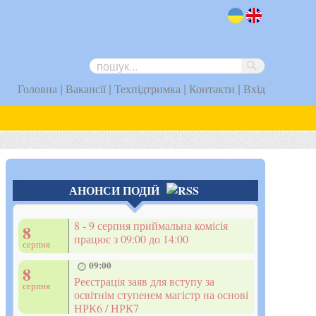
uk
en
|
|
|
|
Головна
Вакансії
Техпідтримка
Контакти
Вхід
АНОНСИ ПОДІЙ
8 - 9 серпня приймальна комісія
8
працює з 09:00 до 14:00
серпня
09:00
8
Реєстрація заяв для вступу за
серпня
освітнім ступенем магістр на основі
НРК6 / НРК7