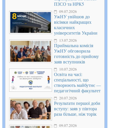
ПЗСО та НРК5
09.07.2026
УжНУ увійшов до
вісімки найкращих
класичних
університетів України
13.07.2026
Приймальна комісія
УжНУ обговорила
готовність до прийому
заяв вступників
10.07.2026
Освіта на часі:
спеціальності, що
створюють майбутнє —
педагогічний факультет
20.07.2026
Результати першої доби
вступу: заяв у півтора
раза більше, ніж торік
09.07.2026