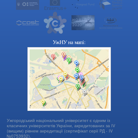
УжНУ на мапі:
Ужгородський національний університет є одним із
класичних університетів України, акредитованих за IV
(вищим) рівнем акредитації (сертифікат серії РД - IV
№0753932).