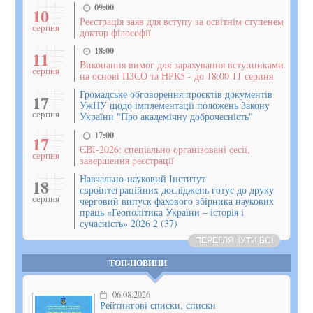
09:00
10
Реєстрація заяв для вступу за освітнім ступенем
серпня
доктор філософії
18:00
11
Виконання вимог для зарахування вступниками
серпня
на основі ПЗСО та НРК5 - до 18:00 11 серпня
Громадське обговорення проєктів документів
17
УжНУ щодо імплементації положень Закону
серпня
України "Про академічну доброчесність"
17:00
17
ЄВІ-2026: спеціально організовані сесії,
серпня
завершення реєстрації
Навчально-науковий Інститут
18
євроінтеграційних досліджень готує до друку
серпня
черговий випуск фахового збірника наукових
праць «Геополітика України – історія і
сучасність» 2026 2 (37)
ПЕРЕГЛЯНУТИ ВСІ
ТОП-НОВИНИ
06.08.2026
Рейтингові списки, списки