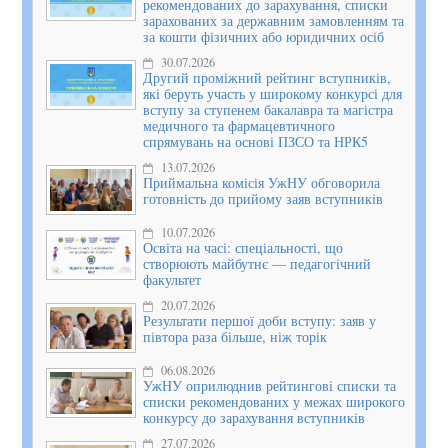
рекомендованих до зарахування, списки
зарахованих за державним замовленням та
за кошти фізичних або юридичних осіб
30.07.2026
Другий проміжний рейтинг вступників,
які беруть участь у широкому конкурсі для
вступу за ступенем бакалавра та магістра
медичного та фармацевтичного
спрямувань на основі ПЗСО та НРК5
13.07.2026
Приймальна комісія УжНУ обговорила
готовність до прийому заяв вступників
10.07.2026
Освіта на часі: спеціальності, що
створюють майбутнє — педагогічний
факультет
20.07.2026
Результати першої доби вступу: заяв у
півтора раза більше, ніж торік
06.08.2026
УжНУ оприлюднив рейтингові списки та
списки рекомендованих у межах широкого
конкурсу до зарахування вступників
27.07.2026