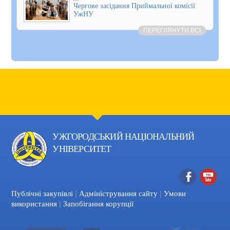
Чергове засідання Приймальної комісії
УжНУ
ПЕРЕГЛЯНУТИ ВСІ
УЖГОРОДСЬКИЙ НАЦІОНАЛЬНИЙ
УНІВЕРСИТЕТ
|
|
Facebook
YouTube
Публічні закупівлі
Адміністрування сайту
Умови
|
використання
Запобігання корупції