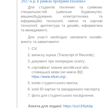
2027 н.р. в рамках програми Erasmus+
Для студентів технічних та суміжних
спеціальностей (цивільне будівництво,
машинобудування, електротехніка та
інформаційні технології, хімічні та харчові
технології, архітектура та дизайн, інформатика
та менеджмент).
Для участі необхідно заповнити онлайн-
анкету та завантажити:
CV;
виписку оцінок (Transcript of Records);
документ про попередню освіту;
сертифікат знання англійської або
словацької мови (не нижче B2)
https://www.efset.org/
;
копію студентського квитка;
копії ID-картки та закордонного паспорта;
фото для студентського посвідчення.
Анкета для подачі:
https://surl.lt/ttykbp