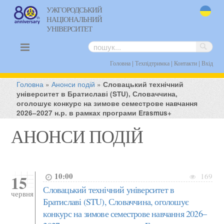
УЖГОРОДСЬКИЙ
НАЦІОНАЛЬНИЙ
uk
УНІВЕРСИТЕТ
|
|
|
Головна
Техпідтримка
Контакти
Вхід
Головна
»
Анонси подій
»
Словацький технічний
університет в Братиславі (STU), Словаччина,
оголошує конкурс на зимове семестрове навчання
2026–2027 н.р. в рамках програми Erasmus+
АНОНСИ ПОДІЙ
10:00
15
169
Словацький технічний університет в
червня
Братиславі (STU), Словаччина, оголошує
конкурс на зимове семестрове навчання 2026–