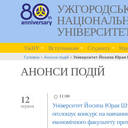
УЖГОРОДСЬ
НАЦІОНАЛЬ
УНІВЕРСИТЕ
УжНУ
Вступникам
Студенту
Нау
Головна
»
Анонси подій
»
Університет Йосипа Юрая Ш
АНОНСИ ПОДІЙ
12
11:00
Університет Йосипа Юрая Штр
червня
оголошує конкурс на навчання
економічного факультету прот