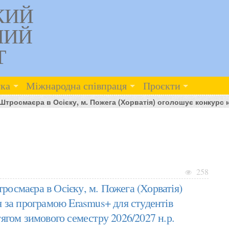
КИЙ
НИЙ
Т
ка
Міжнародна співпраця
Проєкти
тросмаєра в Осієку, м. Пожега (Хорватія) оголошує конкурс на
258
осмаєра в Осієку, м. Пожега (Хорватія)
 за програмою Erasmus+ для студентів
ягом зимового семестру 2026/2027 н.р.