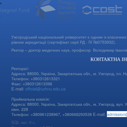
Ужгородський національний університет є одним із класичних 
рівнем акредитації (сертифікат серії РД - IV №0753932).
Ректор – доктор медичних наук, професор
Володимир Івано
КОНТАКТНА І
Ректорат:
Адреса: 88000, Україна, Закарпатська обл., м. Ужгород, пл. Н
Телефон: +380312613321
Факс: +380312613396
E-mail:
official@uzhnu.edu.ua
Приймальна комісія:
Адреса: 88000, Україна, Закарпатська обл., м. Ужгород, вул. У
кімн. 228
Телефон: +380961238967, +380668293538 E-mail:
admission
SQL час: 0 с.