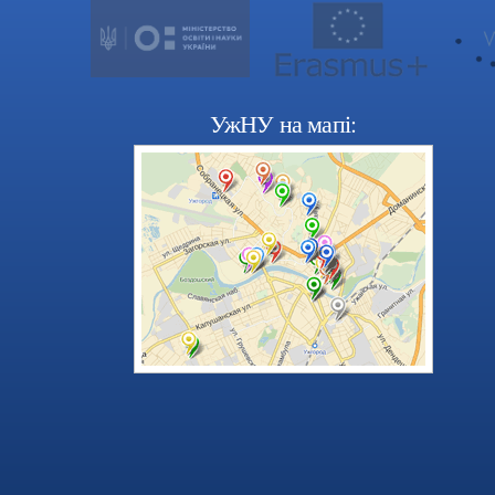
УжНУ на мапі: