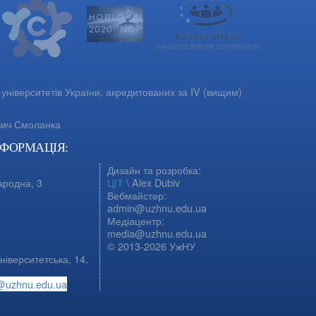
університетів України, акредитованих за IV (вищим)
вич Смоланка
НФОРМАЦІЯ:
Дизайн та розробка:
ародна, 3
ЦІТ
\ Alex Dubiv
Вебмайстер:
admin@uzhnu.edu.ua
Медіацентр:
media@uzhnu.edu.ua
© 2013-2026 УжНУ
ніверситетська, 14,
@uzhnu.edu.ua