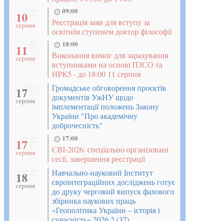
09:00
10
Реєстрація заяв для вступу за
серпня
освітнім ступенем доктор філософії
18:00
11
Виконання вимог для зарахування
серпня
вступниками на основі ПЗСО та
НРК5 - до 18:00 11 серпня
Громадське обговорення проєктів
17
документів УжНУ щодо
серпня
імплементації положень Закону
України "Про академічну
доброчесність"
17:00
17
ЄВІ-2026: спеціально організовані
серпня
сесії, завершення реєстрації
Навчально-науковий Інститут
18
євроінтеграційних досліджень готує
серпня
до друку черговий випуск фахового
збірника наукових праць
«Геополітика України – історія і
сучасність» 2026 2 (37)