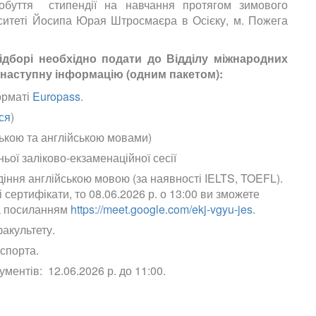
обуття стипендії на навчання протягом зимового
рситеті Йосипа Юрая Штросмаєра в Осієку, м. Пожега
ідборі необхідно подати до Відділу міжнародних
 наступну інформацію (одним пакетом):
орматі
Europass
.
ся
)
ською та англійською мовами)
ньої заліково-екзаменаційної сесії
іння англійською мовою (за наявності IELTS, TOEFL).
і сертифікати, то 08.06.2026 р. о 13:00 ви зможете
а посиланням
https://meet.google.com/ekj-vgyu-jes
.
факультету.
аспорта.
ментів: 12.06.2026 р. до 11:00.