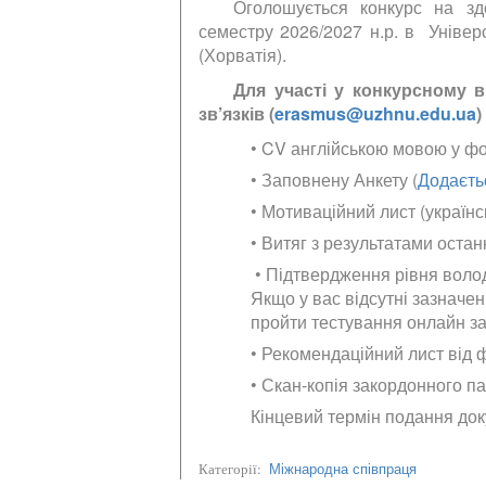
Оголошується конкурс на зд
семестру 2026/2027 н.р. в Уніве
(Хорватія).
Для участі у конкурсному в
зв’язків (
erasmus@uzhnu.edu.ua
)
• CV англійською мовою у ф
• Заповнену Анкету (
Додаєть
• Мотиваційний лист (україн
• Витяг з результатами остан
• Підтвердження рівня волод
Якщо у вас відсутні зазначен
пройти тестування онлайн з
• Рекомендаційний лист від 
• Скан-копія закордонного п
Кінцевий термін подання доку
Міжнародна співпраця
Категорії: