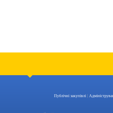
|
Публічні закупівлі
Адмініструва