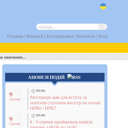
uk
|
|
|
|
Головна
Вакансії
Техпідтримка
Контакти
Вхід
 навчання...
АНОНСИ ПОДІЙ
09:00
9
Реєстрація заяв для вступу за
серпня
освітнім ступенем магістр на основі
НРК6 / НРК7
09:00
9
8 - 9 серпня приймальна комісія
серпня
працює з 09:00 до 14:00