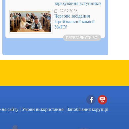
зарахування вступників
27.07.2026
Чергове засідання
Приймальної комісії
УжНУ
ПЕРЕГЛЯНУТИ ВСІ
|
|
Facebook
YouTube
ння сайту
Умови використання
Запобігання корупції