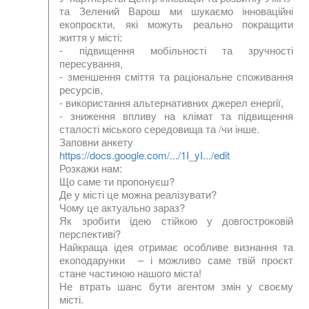
та Зелений Варош ми шукаємо інноваційні
екопроєкти, які можуть реально покращити
життя у місті:
- підвищення мобільності та зручності
пересування,
- зменшення сміття та раціональне споживання
ресурсів,
- використання альтернативних джерел енергії,
- зниження впливу на клімат та підвищення
сталості міського середовища та /чи інше.
Заповни анкету
https://docs.google.com/.../1I_yI.../edit
Розкажи нам:
Що саме ти пропонуєш?
Де у місті це можна реалізувати?
Чому це актуально зараз?
Як зробити ідею стійкою у довгостроковій
перспективі?
Найкраща ідея отримає особливе визнання та
екоподарунки – і можливо саме твій проєкт
стане частиною нашого міста!
Не втрать шанс бути агентом змін у своєму
місті.