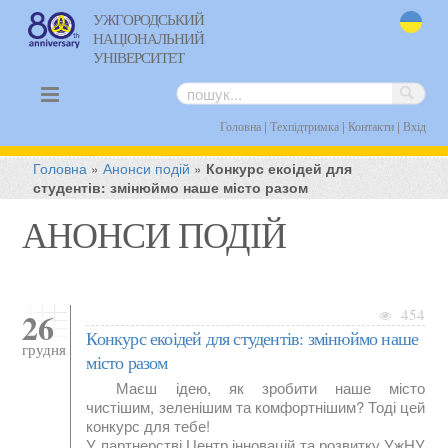
УЖГОРОДСЬКИЙ
НАЦІОНАЛЬНИЙ
uk
УНІВЕРСИТЕТ
|
|
|
Головна
Техпідтримка
Контакти
Вхід
Головна
»
Анонси подій
»
Конкурс екоідей для
студентів: змінюймо наше місто разом
АНОНСИ ПОДІЙ
26
454
Конкурс екоідей для студентів: змінюймо наше
грудня
місто разом
Маєш ідею, як зробити наше місто
чистішим, зеленішим та комфортнішим? Тоді цей
конкурс для тебе!
У партнерстві Центр інновацій та розвитку УжНУ