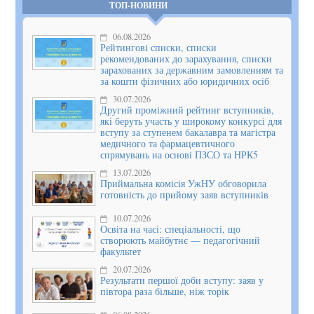
ТОП-НОВИНИ
06.08.2026
Рейтингові списки, списки
рекомендованих до зарахування, списки
зарахованих за державним замовленням та
за кошти фізичних або юридичних осіб
30.07.2026
Другий проміжний рейтинг вступників,
які беруть участь у широкому конкурсі для
вступу за ступенем бакалавра та магістра
медичного та фармацевтичного
спрямувань на основі ПЗСО та НРК5
13.07.2026
Приймальна комісія УжНУ обговорила
готовність до прийому заяв вступників
10.07.2026
Освіта на часі: спеціальності, що
створюють майбутнє — педагогічний
факультет
20.07.2026
Результати першої доби вступу: заяв у
півтора раза більше, ніж торік