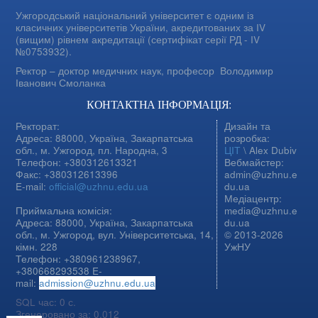
Ужгородський національний університет є одним із
класичних університетів України, акредитованих за IV
(вищим) рівнем акредитації (сертифікат серії РД - IV
№0753932).
Ректор – доктор медичних наук, професор
Володимир
Іванович Смоланка
КОНТАКТНА ІНФОРМАЦІЯ:
Ректорат:
Дизайн та
Адреса: 88000, Україна, Закарпатська
розробка:
обл., м. Ужгород, пл. Народна, 3
ЦІТ
\ Alex Dubiv
Телефон: +380312613321
Вебмайстер:
Факс: +380312613396
admin@uzhnu.e
E-mail:
official@uzhnu.edu.ua
du.ua
Медіацентр:
Приймальна комісія:
media@uzhnu.e
Адреса: 88000, Україна, Закарпатська
du.ua
обл., м. Ужгород, вул. Університетська, 14,
© 2013-2026
кімн. 228
УжНУ
Телефон: +380961238967,
+380668293538 E-
mail:
admission@uzhnu.edu.ua
SQL час: 0 с.
Згенеровано за: 0.012