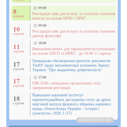
09:00
8
Реєстрація заяв для вступу за освітнім ступенем
серпня
магістр на основі НРК6 / НРК7
09:00
10
Реєстрація заяв для вступу за освітнім ступенем
серпня
доктор філософії
18:00
11
Виконання вимог для зарахування вступниками
серпня
на основі ПЗСО та НРК5 - до 18:00 11 серпня
Громадське обговорення проєктів документів
17
УжНУ щодо імплементації положень Закону
серпня
України "Про академічну доброчесність"
17:00
17
ЄВІ-2026: спеціально організовані сесії,
серпня
завершення реєстрації
Навчально-науковий Інститут
18
євроінтеграційних досліджень готує до друку
серпня
черговий випуск фахового збірника наукових
праць «Геополітика України – історія і
сучасність» 2026 2 (37)
ПЕРЕГЛЯНУТИ ВСІ