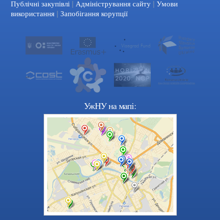
|
|
Facebook
YouTube
Публічні закупівлі
Адміністрування сайту
Умови
|
використання
Запобігання корупції
УжНУ на мапі: