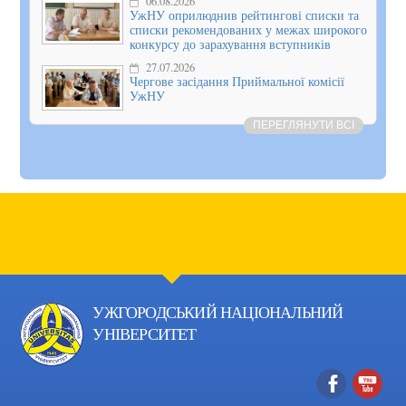
06.08.2026
УжНУ оприлюднив рейтингові списки та
списки рекомендованих у межах широкого
конкурсу до зарахування вступників
27.07.2026
Чергове засідання Приймальної комісії
УжНУ
ПЕРЕГЛЯНУТИ ВСІ
УЖГОРОДСЬКИЙ НАЦІОНАЛЬНИЙ
УНІВЕРСИТЕТ