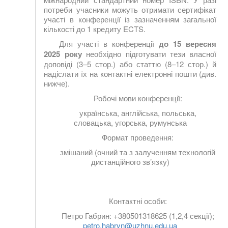
потреби учасники можуть отримати сертифікат
участі в конференції із зазначенням загальної
кількості до 1 кредиту ECTS.
Для участі в конференції
до 15 вересня
2025 року
необхідно підготувати тези власної
доповіді (3–5 стор.) або статтю (8–12 стор.) й
надіслати їх на контактні електронні пошти (див.
нижче).
Робочі мови конференції:
українська, англійська, польська,
словацька, угорська, румунська
Формат проведення:
змішаний (очний та з залученням технологій
дистанційного зв’язку)
Контактні особи:
Петро Габрин:
+380501318625 (1,2,4 секції);
petro.habryn@uzhnu.edu.ua