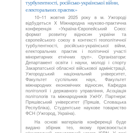
турбулентності, російсько-української війни,
електоральних практик»
10–11 жовтня 2025 року в м. Ужгороді
відбудеться X Міжнародна науково-практична
конференція «Україна-Європейський Союз:
формат розвитку відносин україни та
європейського союзу в контексті геополітичної
турбулентності, російсько-української війни,
електоральних практик і політичної участі
міноритарних етнічних груп». Організатори:
Департамент освіти і науки, молоді і спорту
Закарпатської обласної військової адміністрації,
Ужгородський національний університет,
Факультет суспільних наук, Факультет
міжнародних економічних відносин, Кафедра
політології і державного
управління, Асоціація
політологів та міжнародників УжНУ. Партнери:
Пряшівський університет (Пряшів, Словацька
Республіка), Студентське наукове товариство
ФСН (Ужгород, Україна).
На основі матеріалів конференції буде
видано збірник
тез, якому присвоюється
міжнародний стандартний номер
ISBN.
У разі