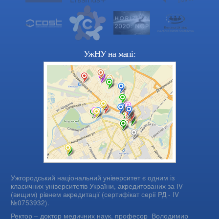
УжНУ на мапі:
Ужгородський національний університет є одним із
класичних університетів України, акредитованих за IV
(вищим) рівнем акредитації (сертифікат серії РД - IV
№0753932).
Ректор – доктор медичних наук, професор
Володимир