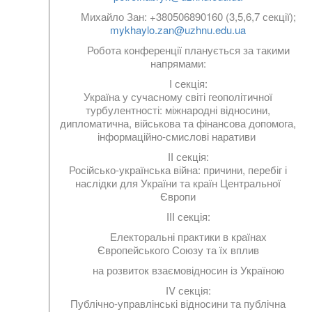
Михайло Зан:
+380506890160 (3,5,6,7 секції);
mykhaylo.zan@uzhnu.edu.ua
Робота конференції планується за такими
напрямами:
І секція
:
Україна у сучасному світі геополітичної
турбулентності: міжнародні відносини,
дипломатична, військова та фінансова допомога,
інформаційно-смислові наративи
ІІ секція
:
Російсько-українська війна: причини, перебіг і
наслідки для України та країн Центральної
Європи
ІІІ секція:
Електоральні практики в країнах
Європейського Союзу та їх вплив
на розвиток взаємовідносин із Україною
ІV секція
:
Публічно-управлінські відносини та публічна