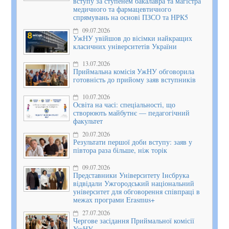
вступу за ступенем бакалавра та магістра
медичного та фармацевтичного
спрямувань на основі ПЗСО та НРК5
09.07.2026
УжНУ увійшов до вісімки найкращих
класичних університетів України
13.07.2026
Приймальна комісія УжНУ обговорила
готовність до прийому заяв вступників
10.07.2026
Освіта на часі: спеціальності, що
створюють майбутнє — педагогічний
факультет
20.07.2026
Результати першої доби вступу: заяв у
півтора раза більше, ніж торік
09.07.2026
Представники Університету Інсбрука
відвідали Ужгородський національний
університет для обговорення співпраці в
межах програми Erasmus+
27.07.2026
Чергове засідання Приймальної комісії
УжНУ