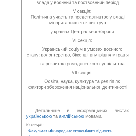
влада у воєнний та поствоєнний період
V секція
:
Політична участь та представництво у владі
міноритарних етнічних груп
у країнах Центральної Європи
VІ секція:
Український соціум в умовах воєнного
стану: волонтерство, біженці, внутрішня міграція
та розвиток громадянського суспільства
VIІ секція:
Освіта, наука, культура та релігія як
фактори збереження національної ідентичності
Детальніше в інформаційних листах
українською
та
англійською
мовами.
Категорії:
Факультет міжнародних економічних відносин,