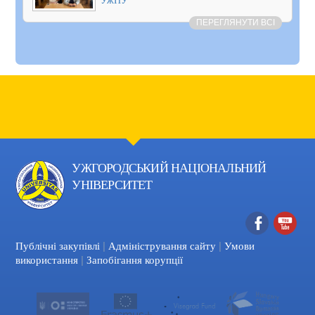
ПЕРЕГЛЯНУТИ ВСІ
УЖГОРОДСЬКИЙ НАЦІОНАЛЬНИЙ
УНІВЕРСИТЕТ
|
|
Facebook
YouTube
Публічні закупівлі
Адміністрування сайту
Умови
|
використання
Запобігання корупції