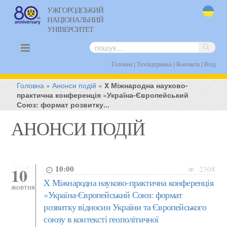
УЖГОРОДСЬКИЙ
НАЦІОНАЛЬНИЙ
uk
УНІВЕРСИТЕТ
|
|
|
Головна
Техпідтримка
Контакти
Вхід
Головна
»
Анонси подій
»
X Міжнародна науково-
практична конференція «Україна-Європейський
Союз: формат розвитку...
АНОНСИ ПОДІЙ
10:00
10
2308
X Міжнародна науково-практична конференція
жовтня
«Україна-Європейський Союз: формат
розвитку відносин України та Європейського
союзу в контексті геополітичної