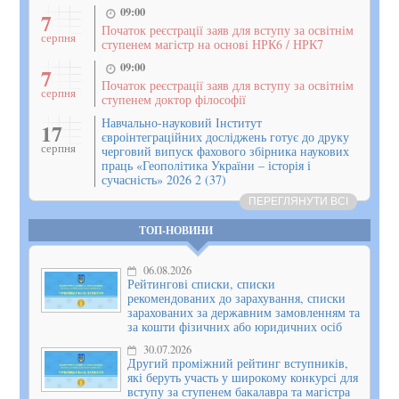
09:00
7
Початок реєстрації заяв для вступу за освітнім
серпня
ступенем магістр на основі НРК6 / НРК7
09:00
7
Початок реєстрації заяв для вступу за освітнім
серпня
ступенем доктор філософії
Навчально-науковий Інститут
17
євроінтеграційних досліджень готує до друку
серпня
черговий випуск фахового збірника наукових
праць «Геополітика України – історія і
сучасність» 2026 2 (37)
ПЕРЕГЛЯНУТИ ВСІ
ТОП-НОВИНИ
06.08.2026
Рейтингові списки, списки
рекомендованих до зарахування, списки
зарахованих за державним замовленням та
за кошти фізичних або юридичних осіб
30.07.2026
Другий проміжний рейтинг вступників,
які беруть участь у широкому конкурсі для
вступу за ступенем бакалавра та магістра