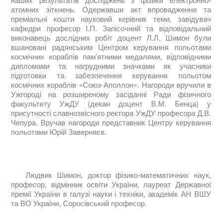
атомних зіткнень. Одержавши акт впровадження та
преміальні кошти науковий керівник теми, завідувач
кафедри професор І.П. Запісочний та відповідальний
виконавець дослідних робіт доцент Л.Л. Шимон були
вшановані радянським Центром керування польотами
космічних кораблів пам’ятними медалями, відповідними
дипломами та нагрудними значками як учасники
підготовки та забезпечення керування польотом
космічних кораблів «Союз-Аполлон». Нагороди вручили в
Ужгороді на розширеному засіданні Ради фізичного
факультету УжДУ (декан доцент В.М. Бенца) у
присутності славнозвісного ректора УжДУ професора Д.В.
Чепура. Вручав нагороди представник Центру керування
польотами Юрій Заверняєв.
Людвик Шимон, доктор фізико-математичних наук,
професор, відмінник освіти України, лауреат Державної
премії України в галузі науки і техніки, академік АН ВШУ
та ВО України, Соросівський професор.