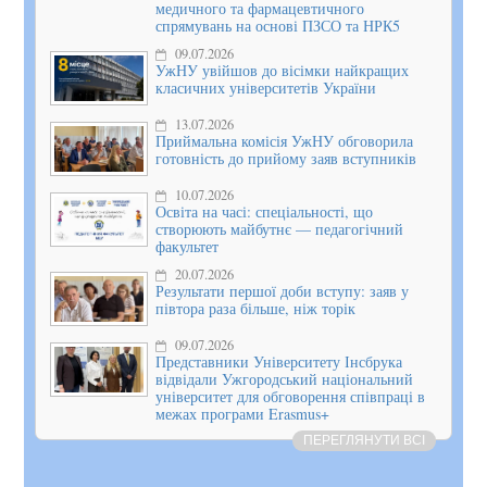
медичного та фармацевтичного
спрямувань на основі ПЗСО та НРК5
09.07.2026
УжНУ увійшов до вісімки найкращих
класичних університетів України
13.07.2026
Приймальна комісія УжНУ обговорила
готовність до прийому заяв вступників
10.07.2026
Освіта на часі: спеціальності, що
створюють майбутнє — педагогічний
факультет
20.07.2026
Результати першої доби вступу: заяв у
півтора раза більше, ніж торік
09.07.2026
Представники Університету Інсбрука
відвідали Ужгородський національний
університет для обговорення співпраці в
межах програми Erasmus+
ПЕРЕГЛЯНУТИ ВСІ