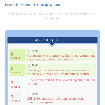
Освіта,
Фізичний факультет
Категорії:
Якщо Ви помітили помилку,
виділіть необхідний текст та натисніть
Ctrl+Enter
.
АНОНСИ ПОДІЙ
09:00
6
Реєстрація електронних кабінетів вступників на
серпня
навчання для здобуття вищої освіти
10:00
6
Рекомендація до зарахування вступників на
серпня
основі ПЗСО та НРК5 - не пізніше 6 серпня
8 - 9 серпня приймальна комісія працює з 09:00
7
до 14:00
серпня
09:00
7
ЄВІ-2026: спеціально організовані сесії,
серпня
початок реєстрації