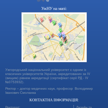
УжНУ на мапі:
Ужгородський національний університет є одним із
класичних університетів України, акредитованих за IV
(вищим) рівнем акредитації (сертифікат серії РД - IV
№0753932).
Ректор – доктор медичних наук, професор
Володимир
Іванович Смоланка
КОНТАКТНА ІНФОРМАЦІЯ:
Ректорат:
Дизайн та