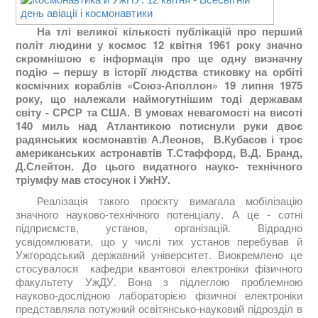
На тлі великої кількості публікацій про перший
політ людини у космос 12 квітня 1961 року значно
скромнішою є інформація про ще одну визначну
подію – першу в історії людства стиковку на орбіті
космічних кораблів «Союз-Аполлон» 19 липня 1975
року, що належали наймогутнішим тоді державам
світу - СРСР та США. В умовах невагомості на висоті
140 миль над Атлантикою потиснули руки двоє
радянських космонавтів А.Леонов, В.Кубасов і троє
американських астронавтів Т.Стаффорд, В.Д. Бранд,
Д.Слейтон. До цього видатного науко- технічного
тріумфу мав стосунок і УжНУ.
Реалізація такого проєкту вимагала мобілізацію
значного науково-технічного потенціалу. А це - сотні
підприємств, установ, організацій. Відрадно
усвідомлювати, що у числі тих установ перебував й
Ужгородський державний університет. Виокремлено це
стосувалося кафедри квантової електроніки фізичного
факультету УжДУ. Вона з підлеглою проблемною
науково-дослідною лабораторією фізичної електроніки
представляла потужний освітянсько-науковий підрозділ в