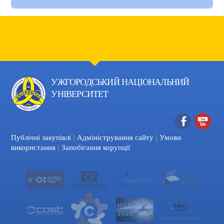
УЖГОРОДСЬКИЙ НАЦІОНАЛЬНИЙ
УНІВЕРСИТЕТ
|
|
Facebook
YouTube
Публічні закупівлі
Адміністрування сайту
Умови
|
використання
Запобігання корупції