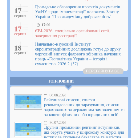
Громадське обговорення проєктів документів
17
УжНУ щодо імплементації положень Закону
серпня
України "Про академічну доброчесність"
17:00
17
ЄВІ-2026: спеціально організовані сесії,
серпня
завершення реєстрації
Навчально-науковий Інститут
18
євроінтеграційних досліджень готує до друку
серпня
черговий випуск фахового збірника наукових
праць «Геополітика України – історія і
сучасність» 2026 2 (37)
ПЕРЕГЛЯНУТИ ВСІ
ТОП-НОВИНИ
06.08.2026
Рейтингові списки, списки
рекомендованих до зарахування, списки
зарахованих за державним замовленням та
за кошти фізичних або юридичних осіб
30.07.2026
Другий проміжний рейтинг вступників,
які беруть участь у широкому конкурсі для
вступу за ступенем бакалавра та магістра