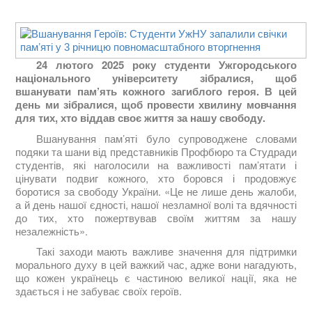
24 лютого 2025 року студенти Ужгородського
національного університету зібралися, щоб
вшанувати пам’ять кожного загиблого героя. В цей
день ми зібралися, щоб провести хвилину мовчання
для тих, хто віддав своє життя за нашу свободу.
Вшанування пам’яті було супроводжене словами
подяки та шани від представників Профбюро та Студради
студентів, які наголосили на важливості пам’ятати і
цінувати подвиг кожного, хто боровся і продовжує
боротися за свободу України. «Це не лише день жалоби,
а й день нашої єдності, нашої незламної волі та вдячності
до тих, хто пожертвував своїм життям за нашу
незалежність».
Такі заходи мають важливе значення для підтримки
морального духу в цей важкий час, адже вони нагадують,
що кожен українець є частиною великої нації, яка не
здається і не забуває своїх героїв.