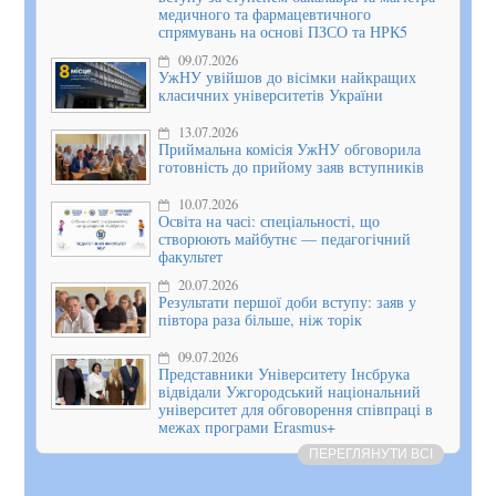
медичного та фармацевтичного
спрямувань на основі ПЗСО та НРК5
09.07.2026
УжНУ увійшов до вісімки найкращих
класичних університетів України
13.07.2026
Приймальна комісія УжНУ обговорила
готовність до прийому заяв вступників
10.07.2026
Освіта на часі: спеціальності, що
створюють майбутнє — педагогічний
факультет
20.07.2026
Результати першої доби вступу: заяв у
півтора раза більше, ніж торік
09.07.2026
Представники Університету Інсбрука
відвідали Ужгородський національний
університет для обговорення співпраці в
межах програми Erasmus+
ПЕРЕГЛЯНУТИ ВСІ