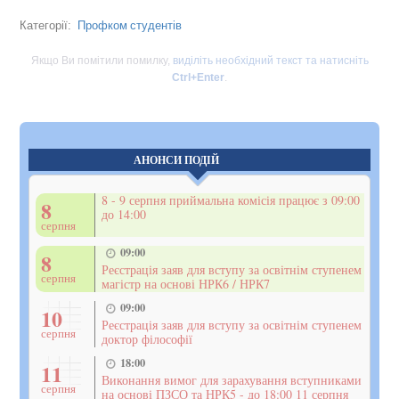
Профком студентів
Категорії:
Якщо Ви помітили помилку,
виділіть необхідний текст та натисніть
Ctrl+Enter
.
АНОНСИ ПОДІЙ
8 - 9 серпня приймальна комісія працює з 09:00
8
до 14:00
серпня
09:00
8
Реєстрація заяв для вступу за освітнім ступенем
серпня
магістр на основі НРК6 / НРК7
09:00
10
Реєстрація заяв для вступу за освітнім ступенем
серпня
доктор філософії
18:00
11
Виконання вимог для зарахування вступниками
серпня
на основі ПЗСО та НРК5 - до 18:00 11 серпня