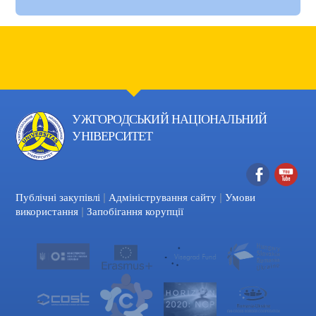
УЖГОРОДСЬКИЙ НАЦІОНАЛЬНИЙ
УНІВЕРСИТЕТ
|
|
Facebook
YouTube
Публічні закупівлі
Адміністрування сайту
Умови
|
використання
Запобігання корупції