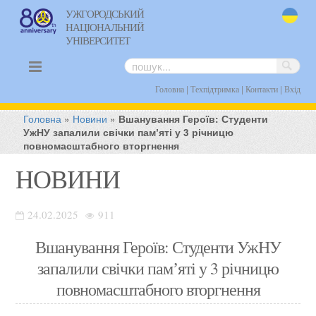
УЖГОРОДСЬКИЙ
НАЦІОНАЛЬНИЙ
uk
УНІВЕРСИТЕТ
|
|
|
Головна
Техпідтримка
Контакти
Вхід
Головна
»
Новини
»
Вшанування Героїв: Студенти
УжНУ запалили свічки памʼяті у 3 річницю
повномасштабного вторгнення
НОВИНИ
24.02.2025
911
Вшанування Героїв: Студенти УжНУ
запалили свічки памʼяті у 3 річницю
повномасштабного вторгнення