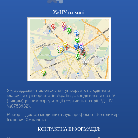
УжНУ на мапі:
Ужгородський національний університет є одним із
класичних університетів України, акредитованих за IV
(вищим) рівнем акредитації (сертифікат серії РД - IV
№0753932).
Ректор – доктор медичних наук, професор
Володимир
Іванович Смоланка
КОНТАКТНА ІНФОРМАЦІЯ: