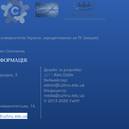
університетів України, акредитованих за IV (вищим)
вич Смоланка
НФОРМАЦІЯ:
Дизайн та розробка:
ародна, 3
ЦІТ
\ Alex Dubiv
Вебмайстер:
admin@uzhnu.edu.ua
Медіацентр:
media@uzhnu.edu.ua
© 2013-2026 УжНУ
ніверситетська, 14,
@uzhnu.edu.ua