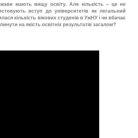
ржави мають вищу освіту. Але кількість – це не
истовують вступ до університетів як легальний
илася кількість вікових студенів в УжНУ і чи вбачає
инути на якість освітніх результатів загалом?