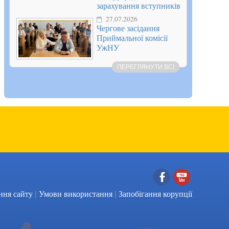
зарахування вступників
27.07.2026
Чергове засідання
Приймальної комісії
УжНУ
ПЕРЕГЛЯНУТИ ВСІ
|
|
Facebook
YouTube
ння сайту
Умови використання
Запобігання корупції