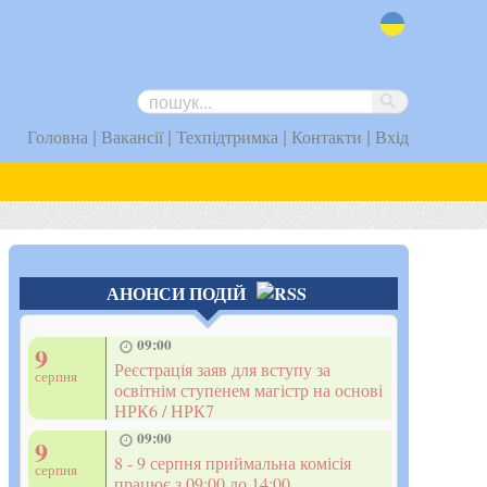
uk
|
|
|
|
Головна
Вакансії
Техпідтримка
Контакти
Вхід
АНОНСИ ПОДІЙ
09:00
9
Реєстрація заяв для вступу за
серпня
освітнім ступенем магістр на основі
НРК6 / НРК7
09:00
9
8 - 9 серпня приймальна комісія
серпня
працює з 09:00 до 14:00