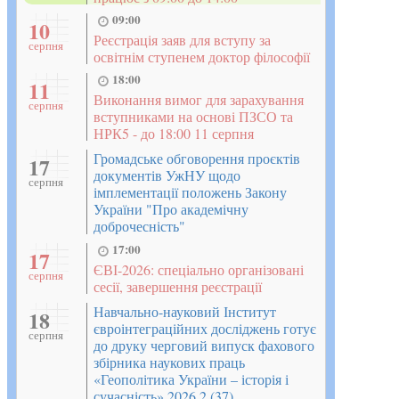
09:00
10
Реєстрація заяв для вступу за
серпня
освітнім ступенем доктор філософії
18:00
11
Виконання вимог для зарахування
серпня
вступниками на основі ПЗСО та
НРК5 - до 18:00 11 серпня
Громадське обговорення проєктів
17
документів УжНУ щодо
серпня
імплементації положень Закону
України "Про академічну
доброчесність"
17:00
17
ЄВІ-2026: спеціально організовані
серпня
сесії, завершення реєстрації
Навчально-науковий Інститут
18
євроінтеграційних досліджень готує
серпня
до друку черговий випуск фахового
збірника наукових праць
«Геополітика України – історія і
сучасність» 2026 2 (37)