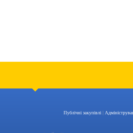
|
Публічні закупівлі
Адмініструва