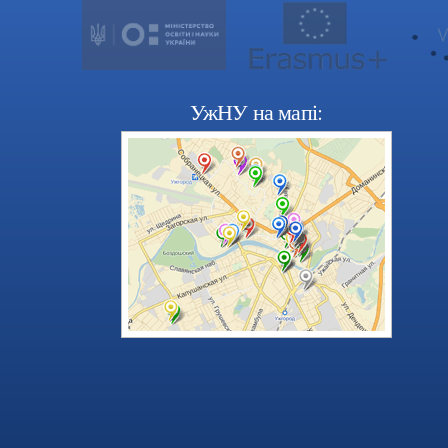
УжНУ на мапі: