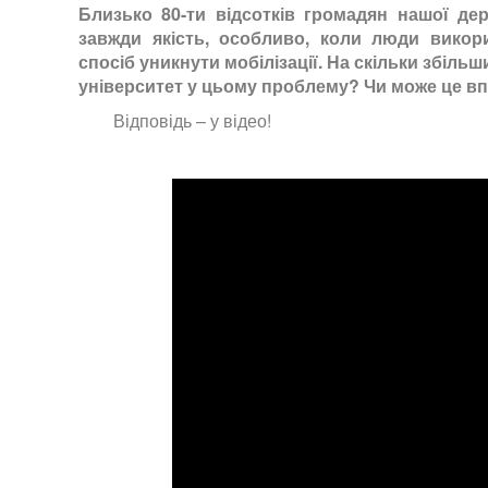
Близько 80-ти відсотків громадян нашої де
завжди якість, особливо, коли люди викор
спосіб уникнути мобілізації. На скільки збільш
університет у цьому проблему? Чи може це впл
Відповідь – у відео!