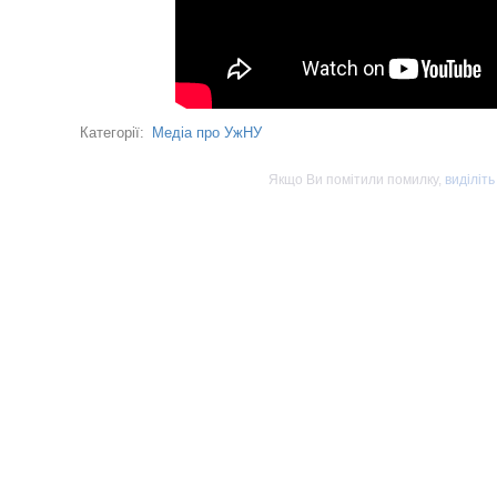
Медіа про УжНУ
Категорії:
Якщо Ви помітили помилку,
виділіть