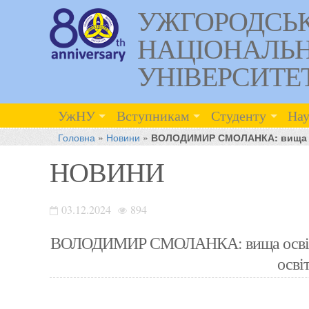
УЖГОРОДСЬ
НАЦІОНАЛЬ
УНІВЕРСИТЕ
УжНУ
Вступникам
Студенту
Нау
Головна
»
Новини
»
ВОЛОДИМИР СМОЛАНКА: вища осві
НОВИНИ
03.12.2024
894
ВОЛОДИМИР СМОЛАНКА: вища освіта, 
освіт