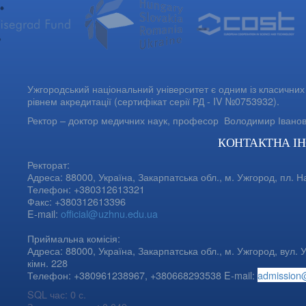
Ужгородський національний університет є одним із класичних 
рівнем акредитації (сертифікат серії РД - IV №0753932).
Ректор – доктор медичних наук, професор
Володимир Івано
КОНТАКТНА І
Ректорат:
Адреса: 88000, Україна, Закарпатська обл., м. Ужгород, пл. Н
Телефон: +380312613321
Факс: +380312613396
E-mail:
official@uzhnu.edu.ua
Приймальна комісія:
Адреса: 88000, Україна, Закарпатська обл., м. Ужгород, вул. У
кімн. 228
Телефон: +380961238967, +380668293538 E-mail:
admission
SQL час: 0 с.