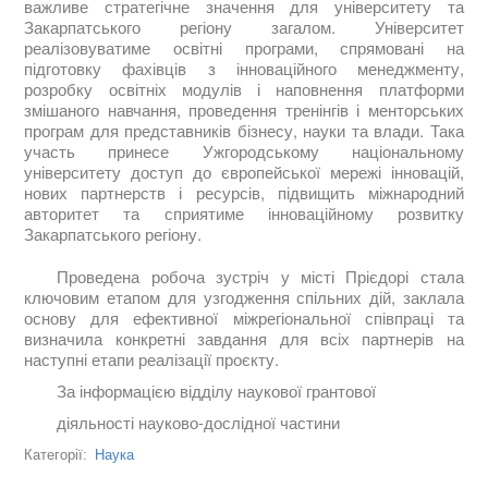
важливе стратегічне значення для університету та
Закарпатського регіону загалом. Університет
реалізовуватиме освітні програми, спрямовані на
підготовку фахівців з інноваційного менеджменту,
розробку освітніх модулів і наповнення платформи
змішаного навчання, проведення тренінгів і менторських
програм для представників бізнесу, науки та влади. Така
участь принесе Ужгородському національному
університету доступ до європейської мережі інновацій,
нових партнерств і ресурсів, підвищить міжнародний
авторитет та сприятиме інноваційному розвитку
Закарпатського регіону.
Проведена робоча зустріч у місті Прієдорі стала
ключовим етапом для узгодження спільних дій, заклала
основу для ефективної міжрегіональної співпраці та
визначила конкретні завдання для всіх партнерів на
наступні етапи реалізації проєкту.
За інформацією відділу наукової грантової
діяльності науково-дослідної частини
Наука
Категорії: