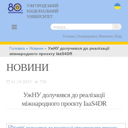
УЖГОРОДСЬКИЙ
НАЦІОНАЛЬНИЙ
uk
УНІВЕРСИТЕТ
|
|
|
Головна
Техпідтримка
Контакти
Вхід
Головна
»
Новини
»
УжНУ долучився до реалізації
міжнародного проєкту IaaS4DR
НОВИНИ
01.10.2025
758
УжНУ долучився до реалізації
міжнародного проєкту IaaS4DR