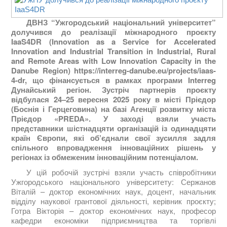
ДВНЗ “Ужгородський національний університет”
долучився до реалізації міжнародного проєкту
IaaS4DR (Innovation as a Service for Accelerated
Innovation and Industrial Transition in Industrial, Rural
and Remote Areas with Low Innovation Capacity in the
Danube Region) https://interreg-danube.eu/projects/iaas-
4-dr, що фінансується в рамках програми Interreg
Дунайський регіон. Зустріч партнерів проєкту
відбулася 24–25 вересня 2025 року в місті Прієдор
(Боснія і Герцеговина) на базі Агенції розвитку міста
Прієдор «PREDA». У заході взяли участь
представники шістнадцяти організацій із одинадцяти
країн Європи, які об’єднали свої зусилля задля
спільного впровадження інноваційних рішень у
регіонах із обмеженим інноваційним потенціалом.
У цій робочій зустрічі взяли участь співробітники
Ужгородського національного університету:
Сержанов
Віталій – доктор економічних наук, доцент, начальник
відділу наукової грантової діяльності, керівник проєкту;
Готра Вікторія – доктор економічних наук, професор
кафедри економіки підприємництва та торгівлі