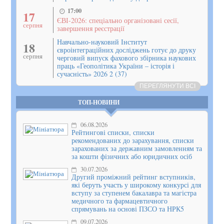
17:00
17
ЄВІ-2026: спеціально організовані сесії,
серпня
завершення реєстрації
Навчально-науковий Інститут
18
євроінтеграційних досліджень готує до друку
серпня
черговий випуск фахового збірника наукових
праць «Геополітика України – історія і
сучасність» 2026 2 (37)
ПЕРЕГЛЯНУТИ ВСІ
ТОП-НОВИНИ
06.08.2026
Рейтингові списки, списки
рекомендованих до зарахування, списки
зарахованих за державним замовленням та
за кошти фізичних або юридичних осіб
30.07.2026
Другий проміжний рейтинг вступників,
які беруть участь у широкому конкурсі для
вступу за ступенем бакалавра та магістра
медичного та фармацевтичного
спрямувань на основі ПЗСО та НРК5
09.07.2026