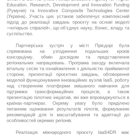
Education, Research, Development and Innovation Funding
(Румунія) та Innovative Composite Technologies Center
(Україна). Участь цих установ забезпечує комплексний
підхід до реалізації завдань проєкту на основі моделі
«чотирьох спіралей», що об’єднує науку, бізнес, владу та
суспільство.
Партнерська зустріч у місті Прієдорі була
спрямована на узгодження подальших кроків
консорціуму, обмін досвідом та представлення
регіональних напрацювань. Програма заходу включала
вітальну сесію та ознайомлення з діяльністю приймаючої
сторони, презентації проєктних завдань, обговорення
моделей функціонування інноваційних вузлів IaaS, роботу
над створенням платформи змішаного навчання для
підтримки трансформаційних процесів, а також
презентацію пілотних ініціатив, які вже впроваджуються в
країнах-партнерах. Окрему увагу було приділено
питанням оцінювання результатів пілотів, формуванню
рекомендацій для їх масштабування та адаптації до
особливостей окремих регіонів.
Реалізація
міжнародного проєкту IaaS4DR має