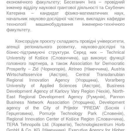
економічного факультету; Бесеганич Інга – провідний
інженер відділу наукової грантової діяльності та Скубенич
Катерина – кандидат фізико-математичних наук,
начальник науково-дослідної частини, викладач кафедри
технології машинобудування інженерно-технічного
факультету.
Консорціум проєкту складають провідні університети,
агенції регіонального розвитку, науково-дослідні та
бізнес-підтримуючі структури. Серед них – Technical
University of Košice (Словаччина), що виконує функції
головного партнера, а також Association for Democratic
Prosperity – Zid (Чорногорія), Atrineo (Німеччина), Austria
Wirtschaftsservice (Австрія), Central Transdanubian
Regional Innovation Agency (Угорщина), Vorarlberg
University of Applied Sciences (Австрія), Business
Development Agency of Karlovy Vary Region (Чехія), North-
East Regional Development Agency (Румунія), Pannon
Business Network Association (Угорщина), Development
agency of the City of Prijedor “PREDA” (Боснія і
Герцеговина), Pomurje Technology Park (Словенія),
Regional Innovation Center of Košice Region (Словаччина),
TERA Tehnopolis Ltd. (Хорватія), Technologiezentrum Horb
GmbH & Co. KG (Німеччина), Executive Agency for Higher