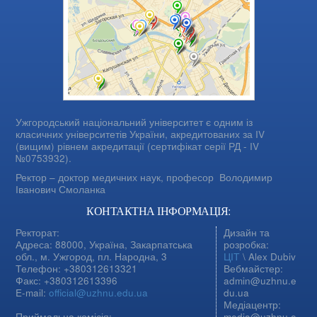
Ужгородський національний університет є одним із
класичних університетів України, акредитованих за IV
(вищим) рівнем акредитації (сертифікат серії РД - IV
№0753932).
Ректор – доктор медичних наук, професор
Володимир
Іванович Смоланка
КОНТАКТНА ІНФОРМАЦІЯ:
Ректорат:
Дизайн та
Адреса: 88000, Україна, Закарпатська
розробка:
обл., м. Ужгород, пл. Народна, 3
ЦІТ
\ Alex Dubiv
Телефон: +380312613321
Вебмайстер:
Факс: +380312613396
admin@uzhnu.e
E-mail:
official@uzhnu.edu.ua
du.ua
Медіацентр:
Приймальна комісія:
media@uzhnu.e