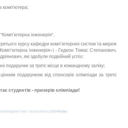
в комп'ютера;
 "Комп’ютерна інженерія".
ретього курсу кафедри комп’ютерних систем та мереж
«Комп’ютерна інженерія») - Гедеон Томас Степанович,
ріянович, які здобули подвійний успіх:
ні подарунки за третє місце в командному заліку;
інним подарунком від спонсорів олімпіади за третє
ає студентів - призерів олімпіади!
 необхідний текст та натисніть
Ctrl+Enter
.