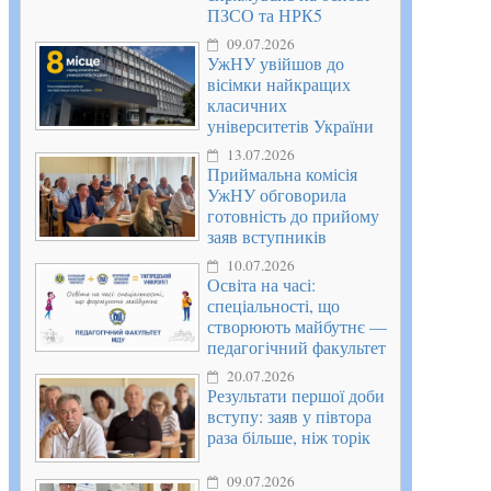
ПЗСО та НРК5
09.07.2026
УжНУ увійшов до
вісімки найкращих
класичних
університетів України
13.07.2026
Приймальна комісія
УжНУ обговорила
готовність до прийому
заяв вступників
10.07.2026
Освіта на часі:
спеціальності, що
створюють майбутнє —
педагогічний факультет
20.07.2026
Результати першої доби
вступу: заяв у півтора
раза більше, ніж торік
09.07.2026