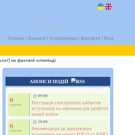
uk
en
|
|
|
|
Головна
Вакансії
Техпідтримка
Контакти
Вхід
тет) на фаховій олімпіаді
АНОНСИ ПОДІЙ
09:00
6
Реєстрація електронних кабінетів
серпня
вступників на навчання для здобуття
вищої освіти
10:00
6
Рекомендація до зарахування
серпня
вступників на основі ПЗСО та НРК5