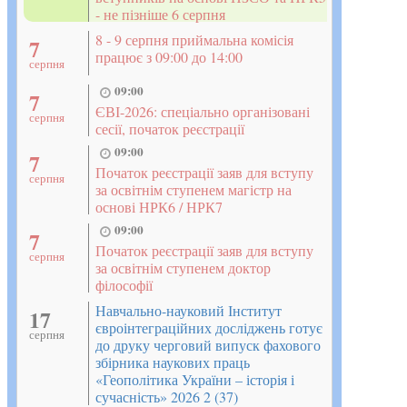
- не пізніше 6 серпня
8 - 9 серпня приймальна комісія
7
працює з 09:00 до 14:00
серпня
09:00
7
ЄВІ-2026: спеціально організовані
серпня
сесії, початок реєстрації
09:00
7
Початок реєстрації заяв для вступу
серпня
за освітнім ступенем магістр на
основі НРК6 / НРК7
09:00
7
Початок реєстрації заяв для вступу
серпня
за освітнім ступенем доктор
філософії
Навчально-науковий Інститут
17
євроінтеграційних досліджень готує
серпня
до друку черговий випуск фахового
збірника наукових праць
«Геополітика України – історія і
сучасність» 2026 2 (37)