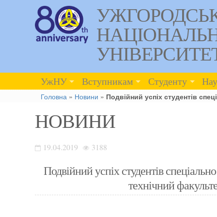
УЖГОРОДСЬ
НАЦІОНАЛЬ
УНІВЕРСИТЕ
УжНУ
Вступникам
Студенту
Нау
Головна
»
Новини
»
Подвійний успіх студентів спец
НОВИНИ
19.04.2019
3188
Подвійний успіх студентів спеціальн
технічний факульте