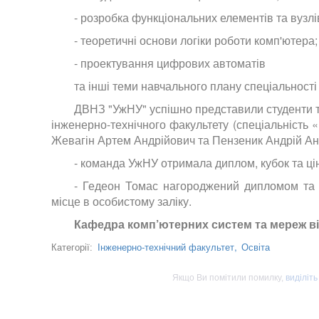
- розробка функціональних елементів та вузлі
- теоретичні основи логіки роботи комп'ютера;
- проектування цифрових автоматів
та інші теми навчального плану спеціальності
ДВНЗ "УжНУ" успішно представили студенти т
інженерно-технічного факультету (спеціальність 
Жевагін Артем Андрійович та Пензеник Андрій Анд
- команда УжНУ отримала диплом, кубок та цін
- Гедеон Томас нагороджений дипломом та ц
місце в особистому заліку.
Кафедра комп’ютерних систем та мереж віт
Інженерно-технічний факультет,
Освіта
Категорії:
Якщо Ви помітили помилку,
виділіть