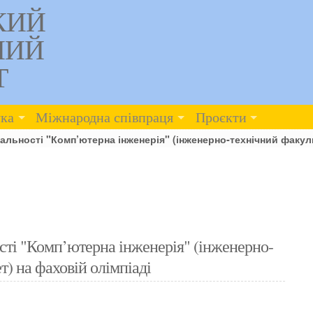
КИЙ
НИЙ
Т
ка
Міжнародна співпраця
Проєкти
іальності "Комп’ютерна інженерія" (інженерно-технічний факуль
ості "Комп’ютерна інженерія" (інженерно-
т) на фаховій олімпіаді