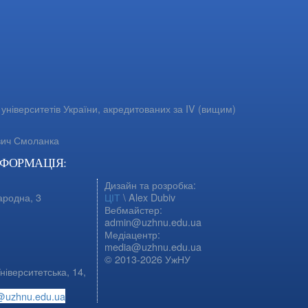
університетів України, акредитованих за IV (вищим)
вич Смоланка
НФОРМАЦІЯ:
Дизайн та розробка:
ародна, 3
ЦІТ
\ Alex Dubiv
Вебмайстер:
admin@uzhnu.edu.ua
Медіацентр:
media@uzhnu.edu.ua
© 2013-2026 УжНУ
ніверситетська, 14,
@uzhnu.edu.ua