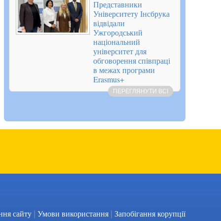
Представники
Університету Інсбрука
відвідали
Ужгородський
національний
університет для
обговорення співпраці
в межах програми
Erasmus+
ПЕРЕГЛЯНУТИ ВСІ
|
|
Facebook
YouTube
ння сайту
Умови використання
Запобігання корупції