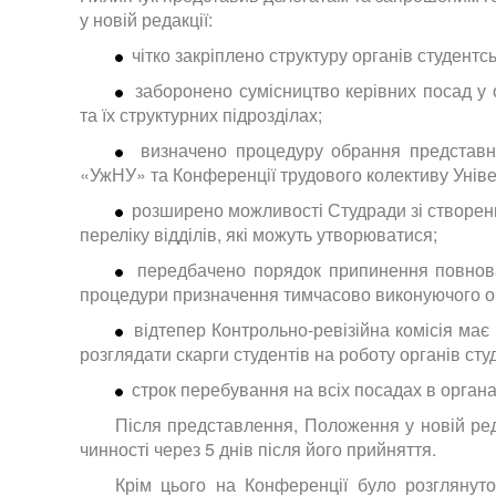
у новій редакції:
чітко закріплено структуру органів студент
заборонено сумісництво керівних посад у
та їх структурних підрозділах;
визначено процедуру обрання представн
«УжНУ» та Конференції трудового колективу Уніве
розширено можливості Студради зі створен
переліку відділів, які можуть утворюватися;
передбачено порядок припинення повнова
процедури призначення тимчасово виконуючого обо
відтепер Контрольно-ревізійна комісія ма
розглядати скарги студентів на роботу органів ст
строк перебування на всіх посадах в орган
Після представлення, Положення у новій ред
чинності через 5 днів після його прийняття.
Крім цього на Конференції було розглянут