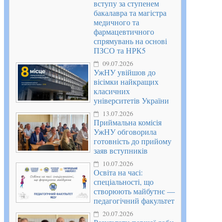
вступу за ступенем
бакалавра та магістра
медичного та
фармацевтичного
спрямувань на основі
ПЗСО та НРК5
09.07.2026
УжНУ увійшов до
вісімки найкращих
класичних
університетів України
13.07.2026
Приймальна комісія
УжНУ обговорила
готовність до прийому
заяв вступників
10.07.2026
Освіта на часі:
спеціальності, що
створюють майбутнє —
педагогічний факультет
20.07.2026