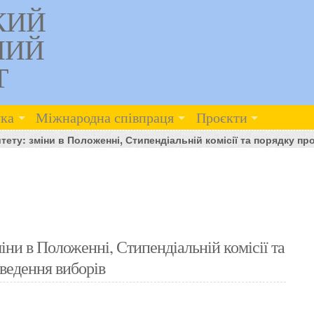
КИЙ
НИЙ
Т
ка
Міжнародна співпраця
Проєкти
тету: зміни в Положенні, Стипендіальній комісії та порядку п
іни в Положенні, Стипендіальній комісії та
ведення виборів