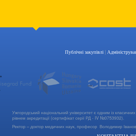
|
Публічні закупівлі
Адмініструва
Ужгородський національний університет є одним із класичних 
рівнем акредитації (сертифікат серії РД - IV №0753932).
Ректор – доктор медичних наук, професор
Володимир Івано
КОНТАКТНА І