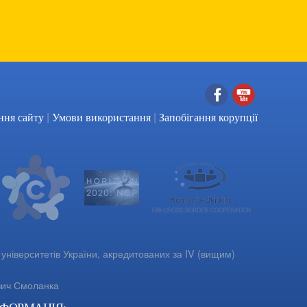
|
|
Facebook
YouTube
ння сайту
Умови використання
Запобігання корупції
університетів України, акредитованих за IV (вищим)
вич Смоланка
НФОРМАЦІЯ: