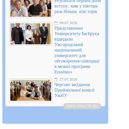
Результати першої доби
вступу: заяв у півтора
раза більше, ніж торік
09.07.2026
Представники
Університету Інсбрука
відвідали
Ужгородський
національний
університет для
обговорення співпраці
в межах програми
Erasmus+
27.07.2026
Чергове засідання
Приймальної комісії
УжНУ
ПЕРЕГЛЯНУТИ ВСІ