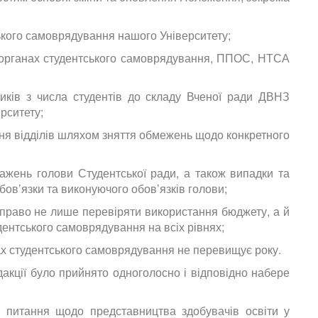
ського самоврядування нашого Університету;
 органах студентського самоврядування, ППОС, НТСА
иків з числа студентів до складу Вченої ради ДВНЗ
рситету;
ня відділів шляхом зняття обмежень щодо конкретного
жень голови Студентської ради, а також випадки та
в’язки та виконуючого обов’язків голови;
є право не лише перевіряти використання бюджету, а й
удентського самоврядування на всіх рівнях;
ах студентського самоврядування не перевищує року.
акції було прийнято одноголосно і відповідно набере
о питання щодо представництва здобувачів освіти у