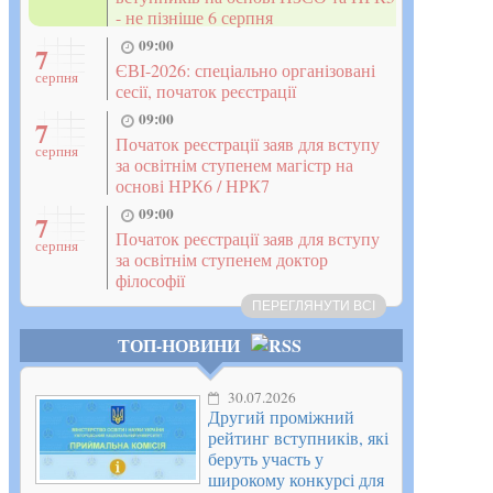
- не пізніше 6 серпня
09:00
7
ЄВІ-2026: спеціально організовані
серпня
сесії, початок реєстрації
09:00
7
Початок реєстрації заяв для вступу
серпня
за освітнім ступенем магістр на
основі НРК6 / НРК7
09:00
7
Початок реєстрації заяв для вступу
серпня
за освітнім ступенем доктор
філософії
ПЕРЕГЛЯНУТИ ВСІ
ТОП-НОВИНИ
30.07.2026
Другий проміжний
рейтинг вступників, які
беруть участь у
широкому конкурсі для