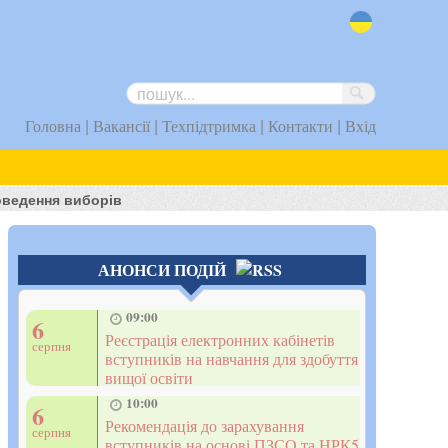
uk
|
|
|
|
Головна
Вакансії
Техпідтримка
Контакти
Вхід
роведення виборів
АНОНСИ ПОДІЙ
09:00
6
Реєстрація електронних кабінетів
серпня
вступників на навчання для здобуття
вищої освіти
10:00
6
Рекомендація до зарахування
серпня
вступників на основі ПЗСО та НРК5