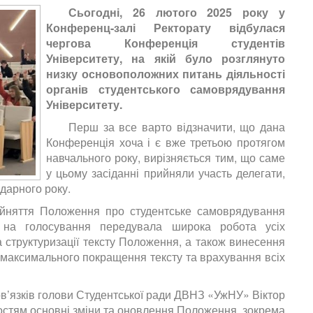
Сьогодні, 26 лютого 2025 року у
Конференц-залі Ректорату відбулася
чергова Конференція студентів
Університету, на якій було розглянуто
низку основоположних питань діяльності
органів студентського самоврядування
Університету.
Перш за все варто відзначити, що дана
Конференція хоча і є вже третьою протягом
навчального року, вирізняється тим, що саме
у цьому засіданні прийняли участь делегати,
дарного року.
йняття Положення про студентське самоврядування
на голосування передувала широка робота усіх
а структуризації тексту Положення, а також винесення
максимального покращення тексту та врахування всіх
в’язків голови Студентської ради ДВНЗ
«УжНУ» Віктор
стям основні зміни та оновлення Положення, зокрема