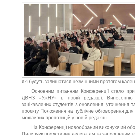
які будуть залишатися незмінними протягом кален
Основним питанням Конференції стало при
ДВНЗ «УжНУ» в новій редакції. Винесенню 
зацікавлених студентів з оновлення, уточнення т
проєкту Положення на публічне обговорення для 
можливих пропозицій у новій редакції.
На Конференції новообраний виконуючий обо
Пилипчук представив делегатам та запрошеним го