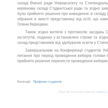
складі Вченої ради Університету та Стипендіальн
керівному складі Студентської ради та згідно за
було прийнято рішення про виведення зі складу
обрання в якості представниці від осіб, що навч
Олени Керецман.
Також згідно витягів з протоколів засідань 
інститутів, поданих у встановлені строки та згі
склад представників від здобувачів освіти у Стипен
Завершальним на Конференції студентів Уні
питання про період проведення виборів голови
прийнято рішення перенести проведення виборів
Профком студентів
Категорії:
Якщо Ви помітили помилку,
виділіть