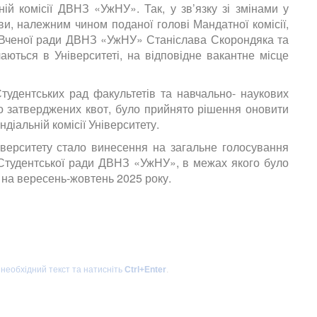
ій комісії ДВНЗ «УжНУ». Так, у зв’язку зі змінами у
яви, належним чином поданої голові Мандатної комісії,
 Вченої
ради ДВНЗ «УжНУ» Станіслава Скорондяка та
аються в Університеті, на відповідне вакантне місце
Студентських рад факультетів та навчально- наукових
дно затверджених квот, було прийнято рішення оновити
діальній комісії Університету.
верситету стало винесення на загальне голосування
 Студентської ради ДВНЗ
«УжНУ», в межах якого було
 на
вересень-жовтень 2025 року.
 необхідний текст та натисніть
Ctrl+Enter
.