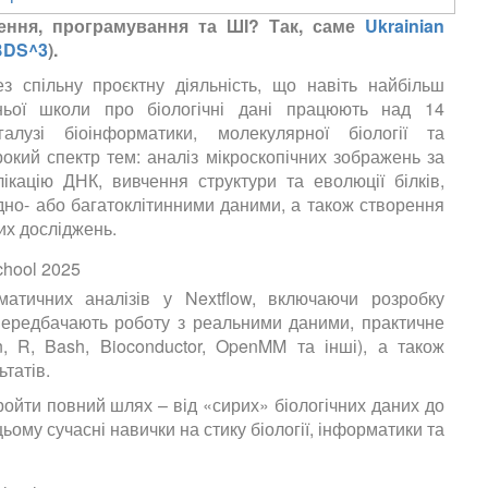
ження, програмування та ШІ? Так, саме
Ukrainian
BDS^3
).
з спільну проєктну діяльність, що навіть найбільш
ньої школи про біологічні дані працюють над 14
лузі біоінформатики, молекулярної біології та
кий спектр тем: аналіз мікроскопічних зображень за
кацію ДНК, вивчення структури та еволюції білків,
но- або багатоклітинними даними, а також створення
их досліджень.
атичних аналізів у Nextflow, включаючи розробку
 передбачають роботу з реальними даними, практичне
n, R, Bash, Bioconductor, OpenMM та інші), а також
татів.
ойти повний шлях – від «сирих» біологічних даних до
ому сучасні навички на стику біології, інформатики та