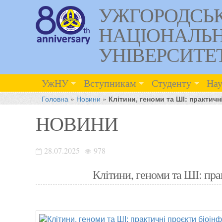
УЖГОРОДСЬ
НАЦІОНАЛЬ
УНІВЕРСИТЕ
УжНУ
Вступникам
Студенту
Нау
Головна
»
Новини
»
Клітини, геноми та ШІ: практич
НОВИНИ
28.07.2025
978
Клітини, геноми та ШІ: пр