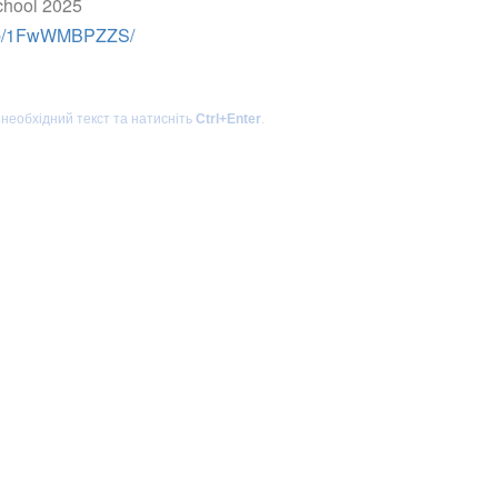
e/p/1FwWMBPZZS/
 необхідний текст та натисніть
Ctrl+Enter
.