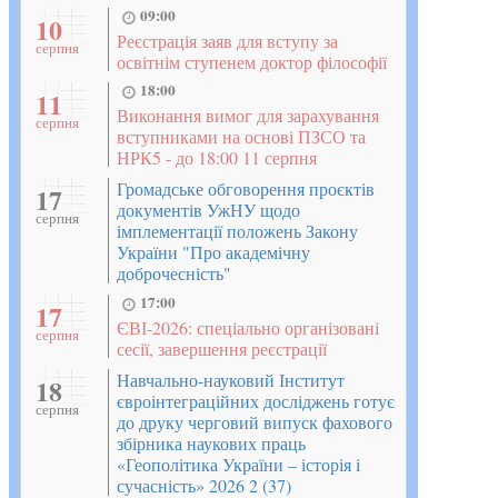
09:00
10
Реєстрація заяв для вступу за
серпня
освітнім ступенем доктор філософії
18:00
11
Виконання вимог для зарахування
серпня
вступниками на основі ПЗСО та
НРК5 - до 18:00 11 серпня
Громадське обговорення проєктів
17
документів УжНУ щодо
серпня
імплементації положень Закону
України "Про академічну
доброчесність"
17:00
17
ЄВІ-2026: спеціально організовані
серпня
сесії, завершення реєстрації
Навчально-науковий Інститут
18
євроінтеграційних досліджень готує
серпня
до друку черговий випуск фахового
збірника наукових праць
«Геополітика України – історія і
сучасність» 2026 2 (37)