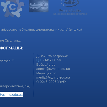
університетів України, акредитованих за IV (вищим)
вич Смоланка
НФОРМАЦІЯ:
Дизайн та розробка:
ародна, 3
ЦІТ
\ Alex Dubiv
Вебмайстер:
admin@uzhnu.edu.ua
Медіацентр:
media@uzhnu.edu.ua
© 2013-2026 УжНУ
ніверситетська, 14,
@uzhnu.edu.ua