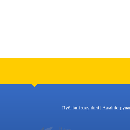
|
Публічні закупівлі
Адмініструва