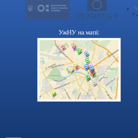
УжНУ на мапі: