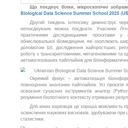
Що поєднує білки, мікроскопічні зобра
Biological Data Science Summer School 2025
(
U
Другий тиждень інтенсиву демонструє чере
непоєднуване можна поєднати. Учасники Літ
практичними дослідницькими проєктами у га
обчислювальної біомедицини, які охоплюють широ
допомогою ШІ, дослідження найпростіших, реплі
роботу з транскриптомними, метагеномними та од
автоматизованих пайплайнів для біоінформатичн
Окремий фокус – автоматизація біоінформ
повноцінних аналізних пайплайнів. Усі проєкти
освоєння сучасних інструментів аналізу (Pytho
розуміння біологічного контексту отриманих резуль
Для юних науковців це хороша можливість пр
осмислених наукових висновків, здобуваючи при ць
статистики.