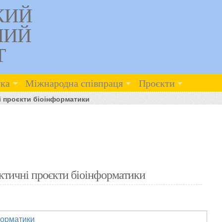
КИЙ
НИЙ
Т
ка
Міжнародна співпраця
Проєкти
ні проєкти біоінформатики
актичні проєкти біоінформатики