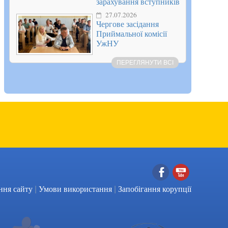
зарахування вступників
27.07.2026
Чергове засідання
Приймальної комісії
УжНУ
ПЕРЕГЛЯНУТИ ВСІ
|
|
Facebook
YouTube
ння сайту
Умови використання
Запобігання корупції