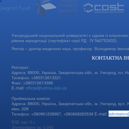
Ужгородський національний університет є одним із класичних 
рівнем акредитації (сертифікат серії РД - IV №0753932).
Ректор – доктор медичних наук, професор
Володимир Івано
КОНТАКТНА І
Ректорат:
Адреса: 88000, Україна, Закарпатська обл., м. Ужгород, пл. Н
Телефон: +380312613321
Факс: +380312613396
E-mail:
official@uzhnu.edu.ua
Приймальна комісія:
Адреса: 88000, Україна, Закарпатська обл., м. Ужгород, вул. У
кімн. 228
Телефон: +380961238967, +380668293538 E-mail:
admission
SQL час: 0 с.
Згенеровано за: 0.043