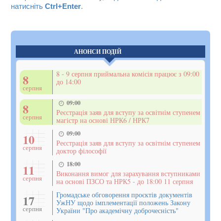
натисніть
Ctrl+Enter
.
АНОНСИ ПОДІЙ
8 - 9 серпня приймальна комісія працює з 09:00
8
до 14:00
серпня
09:00
8
Реєстрація заяв для вступу за освітнім ступенем
серпня
магістр на основі НРК6 / НРК7
09:00
10
Реєстрація заяв для вступу за освітнім ступенем
серпня
доктор філософії
18:00
11
Виконання вимог для зарахування вступниками
серпня
на основі ПЗСО та НРК5 - до 18:00 11 серпня
Громадське обговорення проєктів документів
17
УжНУ щодо імплементації положень Закону
серпня
України "Про академічну доброчесність"