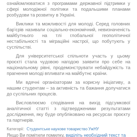
ознайомлюватися з програмами державної підтримки у
сфері молодіжної політики та подальшими планами
розбудови та розвитку в Україні.
Виклики та можливості для молоді. Серед головних
бар’єрів називали соціально-економічний, невизначеність
майбутнього на тлі глобальної геополітичної
нестабільності та міграційні настрої, що побутують у
суспільстві.
Для університетської спільноти участь у цьому
проєкті стала чудовою нагодою заявити про себе на
національному рівні, продемонструвати небайдужість та
прагнення молоді впливати на майбутнє країни.
Ми вдячні організаторам за корисну ініціативу, а
нашим студентам – за активність та бажання долучатися
до суспільних процесів.
Висловлюємо сподівання на вихід підсумкової
аналітичної статті з підтвердженими результатами
дослідження, яку буде опубліковано на ресурсах проєкту
та партнерів.
Студентське наукове товариство УжНУ
Категорії:
Якщо Ви помітили помилку,
виділіть необхідний текст та