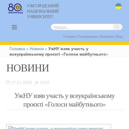
УЖГОРОДСЬКИЙ
НАЦІОНАЛЬНИЙ
uk
УНІВЕРСИТЕТ
|
|
|
Головна
Техпідтримка
Контакти
Вхід
Головна
»
Новини
»
УжНУ взяв участь у
всеукраїнському проєкті «Голоси майбутнього»
НОВИНИ
17.11.2025
1432
УжНУ взяв участь у всеукраїнському
проєкті «Голоси майбутнього»