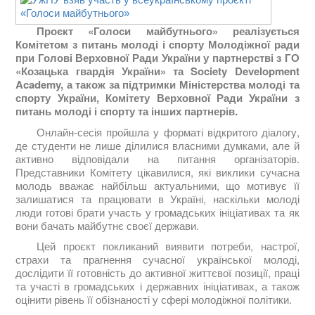
Проєкт «Голоси майбутнього» реалізується
Комітетом з питань молоді і спорту Молодіжної ради
при Голові Верховної Ради України у партнерстві з ГО
«Козацька гвардія України» та Society Development
Academy, а також за підтримки Міністерства молоді та
спорту України, Комітету Верховної Ради України з
питань молоді і спорту та інших партнерів.
Онлайн-сесія пройшла у форматі відкритого діалогу,
де студенти не лише ділилися власними думками, але й
активно відповідали на питання організаторів.
Представники Комітету цікавилися, які виклики сучасна
молодь вважає найбільш актуальними, що мотивує її
залишатися та працювати в Україні, наскільки молоді
люди готові брати участь у громадських ініціативах та як
вони бачать майбутнє своєї держави.
Цей проєкт покликаний виявити потреби, настрої,
страхи та прагнення сучасної української молоді,
дослідити її готовність до активної життєвої позиції, праці
та участі в громадських і державних ініціативах, а також
оцінити рівень її обізнаності у сфері молодіжної політики.