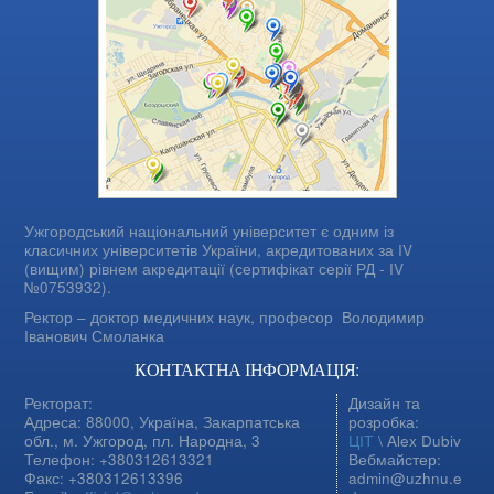
Ужгородський національний університет є одним із
класичних університетів України, акредитованих за IV
(вищим) рівнем акредитації (сертифікат серії РД - IV
№0753932).
Ректор – доктор медичних наук, професор
Володимир
Іванович Смоланка
КОНТАКТНА ІНФОРМАЦІЯ:
Ректорат:
Дизайн та
Адреса: 88000, Україна, Закарпатська
розробка:
обл., м. Ужгород, пл. Народна, 3
ЦІТ
\ Alex Dubiv
Телефон: +380312613321
Вебмайстер:
Факс: +380312613396
admin@uzhnu.e