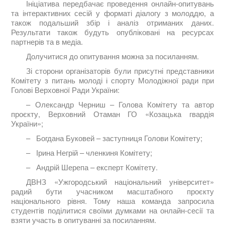
Ініціатива передбачає проведення онлайн-опитувань
та інтерактивних сесій у форматі діалогу з молоддю, а
також подальший збір і аналіз отриманих даних.
Результати також будуть опубліковані на ресурсах
партнерів та в медіа.
Долучитися до опитування можна за посиланням.
Зі сторони організаторів були присутні представники
Комітету з питань молоді і спорту Молодіжної ради при
Голові Верховної Ради України:
– Олександр Черниш – Голова Комітету та автор
проєкту, Верховний Отаман ГО «Козацька гвардія
України»;
– Богдана Буковей – заступниця Голови Комітету;
– Ірина Негрій – членкиня Комітету;
– Андрій Шерепа – експерт Комітету.
ДВНЗ «Ужгородський національний університет»
радий бути учасником масштабного проєкту
національного рівня. Тому наша команда запросила
студентів поділитися своїми думками на онлайн-сесії та
взяти участь в опитуванні за посиланням.