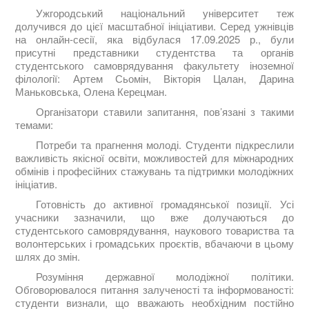
Ужгородський національний університет теж
долучився до цієї масштабної ініціативи. Серед ужнівців
на онлайн-сесії, яка відбулася 17.09.2025 р., були
присутні представники студентства та органів
студентського самоврядування факультету іноземної
філології: Артем Сьомін, Вікторія Цалан, Дарина
Маньковська, Олена Керецман.
Організатори ставили запитання, пов’язані з такими
темами:
Потреби та прагнення молоді. Студенти підкреслили
важливість якісної освіти, можливостей для міжнародних
обмінів і професійних стажувань та підтримки молодіжних
ініціатив.
Готовність до активної громадянської позиції. Усі
учасники зазначили, що вже долучаються до
студентського самоврядування, наукового товариства та
волонтерських і громадських проєктів, вбачаючи в цьому
шлях до змін.
Розуміння державної молодіжної політики.
Обговорювалося питання залученості та інформованості:
студенти визнали, що вважають необхідним постійно