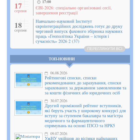
17:00
17
ЄВІ-2026: спеціально організовані сесії,
серпня
завершення реєстрації
Навчально-науковий Інститут
18
євроінтеграційних досліджень готує до друку
серпня
черговий випуск фахового збірника наукових
праць «Геополітика України – історія і
сучасність» 2026 2 (37)
ПЕРЕГЛЯНУТИ ВСІ
ТОП-НОВИНИ
06.08.2026
Рейтингові списки, списки
рекомендованих до зарахування, списки
зарахованих за державним замовленням та
за кошти фізичних або юридичних осіб
30.07.2026
Другий проміжний рейтинг вступників,
які беруть участь у широкому конкурсі для
вступу за ступенем бакалавра та магістра
медичного та фармацевтичного
спрямувань на основі ПЗСО та НРК5
09.07.2026
УжНУ увійшов до вісімки найкращих