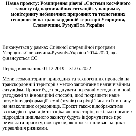
Назва проєкту: Розширення діючої «Системи космічного
захисту від надзвичайних ситуацій» у напрямку
моніторингу небезпечних природних та техногенних
геопроцесів на транскордонній території Угорщини,
Словаччини, Румунії та України
Виконується у рамках Спільної операційної програми
Угорщина-Словаччина-Румунія-Україна 2014-2020, що
фінансується ЄС.
Період виконання:
01.12.2019 – 31.05.2022
Мета: геомоніторинг природних та техногенних процесів на
транскордонній території з метою запобігання надзвичайним
ситуаціям. Проєкт буде поєднувати передові методики в нові,
узгоджені та інноваційні способи, щоб покращити наше
розуміння деформації землі (зсувів) на річці Тиса та їх впливу
на навколишнє середовище. Проєкт також відображатиме
взаємодію науковців та зацікавлених сторін, оскільки органи /
підрозділи цивільного захисту будуть інформуватись про
результати проєкту, показуючи, як проєкт впливає на цикл
управління ризиками.