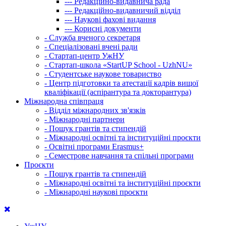
---
Редакційно-видавнича рада
---
Редакційно-видавничий відділ
---
Наукові фахові видання
---
Корисні документи
-
Служба вченого секретаря
-
Спеціалізовані вчені ради
-
Стартап-центр УжНУ
-
Стартап-школа «StartUP School - UzhNU»
-
Студентське наукове товариство
-
Центр підготовки та атестації кадрів вищої
кваліфікації (аспірантура та докторантура)
Міжнародна співпраця
-
Відділ міжнародних зв'язків
-
Міжнародні партнери
-
Пошук грантів та стипендій
-
Міжнародні освітні та інституційні проєкти
-
Освітні програми Erasmus+
-
Семестрове навчання та спільні програми
Проєкти
-
Пошук грантів та стипендій
-
Міжнародні освітні та інституційні проєкти
-
Міжнародні наукові проєкти