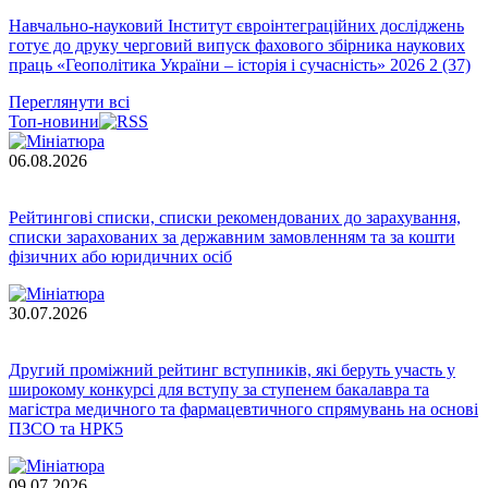
Навчально-науковий Інститут євроінтеграційних досліджень
готує до друку черговий випуск фахового збірника наукових
праць «Геополітика України – історія і сучасність» 2026 2 (37)
Переглянути всі
Топ-новини
06.08.2026
Рейтингові списки, списки рекомендованих до зарахування,
списки зарахованих за державним замовленням та за кошти
фізичних або юридичних осіб
30.07.2026
Другий проміжний рейтинг вступників, які беруть участь у
широкому конкурсі для вступу за ступенем бакалавра та
магістра медичного та фармацевтичного спрямувань на основі
ПЗСО та НРК5
09.07.2026