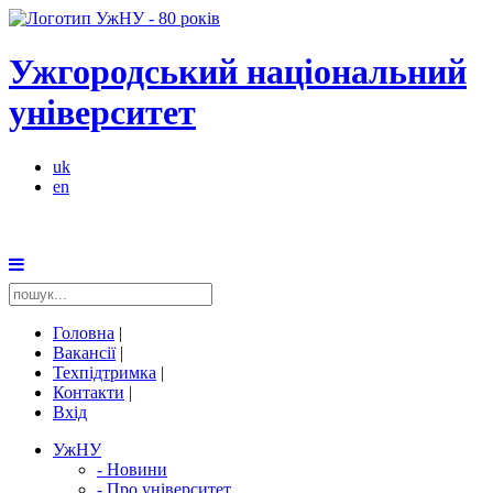
Ужгородський національний
університет
uk
en
Головна
|
Вакансії
|
Техпідтримка
|
Контакти
|
Вхід
УжНУ
-
Новини
-
Про університет