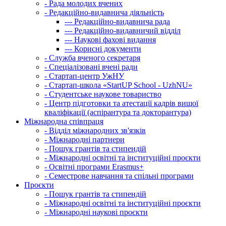
-
Рада молодих вчених
-
Редакційно-видавнича діяльність
---
Редакційно-видавнича рада
---
Редакційно-видавничий відділ
---
Наукові фахові видання
---
Корисні документи
-
Служба вченого секретаря
-
Спеціалізовані вчені ради
-
Стартап-центр УжНУ
-
Стартап-школа «StartUP School - UzhNU»
-
Студентське наукове товариство
-
Центр підготовки та атестації кадрів вищої
кваліфікації (аспірантура та докторантура)
Міжнародна співпраця
-
Відділ міжнародних зв'язків
-
Міжнародні партнери
-
Пошук грантів та стипендій
-
Міжнародні освітні та інституційні проєкти
-
Освітні програми Erasmus+
-
Семестрове навчання та спільні програми
Проєкти
-
Пошук грантів та стипендій
-
Міжнародні освітні та інституційні проєкти
-
Міжнародні наукові проєкти