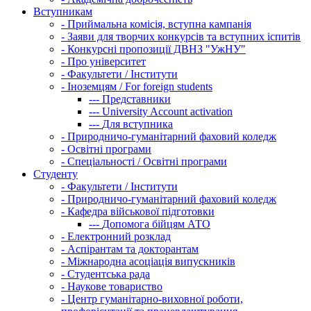
Вступникам
-
Приймальна комісія, вступна кампанія
-
Заяви для творчих конкурсів та вступних іспитів
-
Конкурсні пропозиції ДВНЗ "УжНУ"
-
Про університет
-
Факультети / Інститути
-
Іноземцям / For foreign students
---
Представники
---
University Account activation
---
Для вступника
-
Природничо-гуманітарний фаховий коледж
-
Освітні програми
-
Спеціальності / Освітні програми
Студенту
-
Факультети / Інститути
-
Природничо-гуманітарний фаховий коледж
-
Кафедра військової підготовки
---
Допомога бійцям АТО
-
Електронний розклад
-
Аспірантам та докторантам
-
Міжнародна асоціація випускників
-
Студентська рада
-
Наукове товариство
-
Центр гуманітарно-виховної роботи,