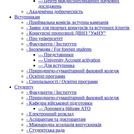
---
Центр міждисциплінарних наукових
досліджень
-
Академічна доброчесність
Вступникам
-
Приймальна комісія, вступна кампанія
-
Заяви для творчих конкурсів та вступних іспитів
-
Конкурсні пропозиції ДВНЗ "УжНУ"
-
Про університет
-
Факультети / Інститути
-
Іноземцям / For foreign students
---
Представники
---
University Account activation
---
Для вступника
-
Природничо-гуманітарний фаховий коледж
-
Освітні програми
-
Спеціальності / Освітні програми
Студенту
-
Факультети / Інститути
-
Природничо-гуманітарний фаховий коледж
-
Кафедра військової підготовки
---
Допомога бійцям АТО
-
Електронний розклад
-
Аспірантам та докторантам
-
Міжнародна асоціація випускників
-
Студентська рада