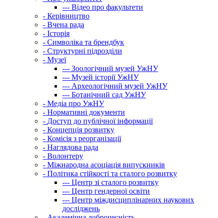
---
Відео про факультети
-
Керівництво
-
Вчена рада
-
Історія
-
Символіка та брендбук
-
Структурні підрозділи
-
Музеї
---
Зоологічний музей УжНУ
---
Музей історії УжНУ
---
Археологічний музей УжНУ
---
Ботанічний сад УжНУ
-
Медіа про УжНУ
-
Нормативні документи
-
Доступ до публічної інформації
-
Концепція розвитку
-
Комісія з реорганізації
-
Наглядова рада
-
Волонтеру
-
Міжнародна асоціація випускників
-
Політика стійкості та сталого розвитку
---
Центр зі сталого розвитку
---
Центр гендерної освіти
---
Центр міждисциплінарних наукових
досліджень
-
Академічна доброчесність