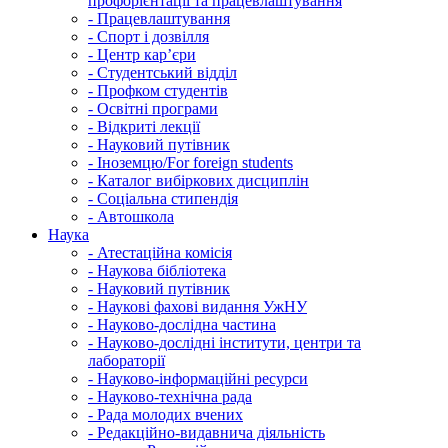
профорієнтації та працевлаштування
-
Працевлаштування
-
Спорт і дозвілля
-
Центр кар’єри
-
Студентський відділ
-
Профком студентів
-
Освітні програми
-
Відкриті лекції
-
Науковий путівник
-
Іноземцю/For foreign students
-
Каталог вибіркових дисциплін
-
Соціальна стипендія
-
Автошкола
Наука
-
Атестаційна комісія
-
Наукова бібліотека
-
Науковий путівник
-
Наукові фахові видання УжНУ
-
Науково-дослідна частина
-
Науково-дослідні інститути, центри та
лабораторії
-
Науково-інформаційні ресурси
-
Науково-технічна рада
-
Рада молодих вчених
-
Редакційно-видавнича діяльність