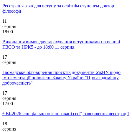
Реєстрація заяв для вступу за освітнім ступенем доктор
філософії
11
серпня
18:00
Виконання вимог для зарахування вступниками на основі
ПЗСО та НРК5 - до 18:00 11 серпня
17
серпня
Громадське обговорення проєктів документів УжНУ щодо
імплементації положень Закону України "Про академічну
доброчесність"
17
серпня
17:00
ЄВІ-2026: спеціально організовані сесії, завершення реєстрації
18
серпня