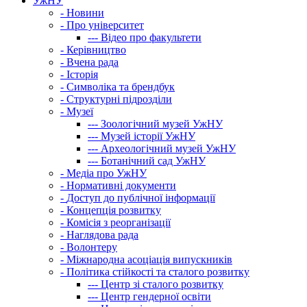
УжНУ
-
Новини
-
Про університет
---
Відео про факультети
-
Керівництво
-
Вчена рада
-
Історія
-
Символіка та брендбук
-
Структурні підрозділи
-
Музеї
---
Зоологічний музей УжНУ
---
Музей історії УжНУ
---
Археологічний музей УжНУ
---
Ботанічний сад УжНУ
-
Медіа про УжНУ
-
Нормативні документи
-
Доступ до публічної інформації
-
Концепція розвитку
-
Комісія з реорганізації
-
Наглядова рада
-
Волонтеру
-
Міжнародна асоціація випускників
-
Політика стійкості та сталого розвитку
---
Центр зі сталого розвитку
---
Центр гендерної освіти