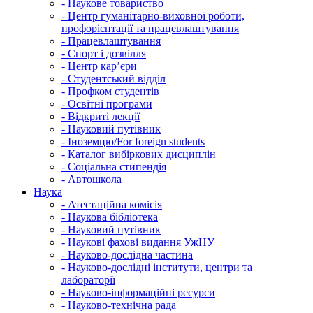
-
Наукове товариство
-
Центр гуманітарно-виховної роботи,
профорієнтації та працевлаштування
-
Працевлаштування
-
Спорт і дозвілля
-
Центр кар’єри
-
Студентський відділ
-
Профком студентів
-
Освітні програми
-
Відкриті лекції
-
Науковий путівник
-
Іноземцю/For foreign students
-
Каталог вибіркових дисциплін
-
Соціальна стипендія
-
Автошкола
Наука
-
Атестаційна комісія
-
Наукова бібліотека
-
Науковий путівник
-
Наукові фахові видання УжНУ
-
Науково-дослідна частина
-
Науково-дослідні інститути, центри та
лабораторії
-
Науково-інформаційні ресурси
-
Науково-технічна рада