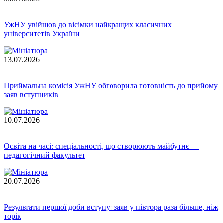
УжНУ увійшов до вісімки найкращих класичних
університетів України
13.07.2026
Приймальна комісія УжНУ обговорила готовність до прийому
заяв вступників
10.07.2026
Освіта на часі: спеціальності, що створюють майбутнє —
педагогічний факультет
20.07.2026
Результати першої доби вступу: заяв у півтора раза більше, ніж
торік