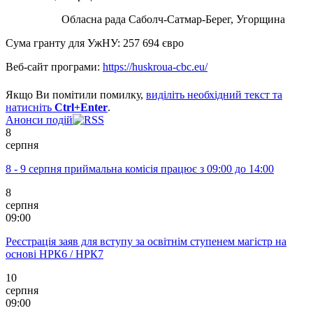
Обласна рада Саболч-Сатмар-Берег, Угорщина
Сума гранту для УжНУ: 257 694 євро
Веб-сайт програми:
https://huskroua-cbc.eu/
Якщо Ви помітили помилку,
виділіть необхідний текст та
натисніть
Ctrl+Enter
.
Анонси подій
8
серпня
8 - 9 серпня приймальна комісія працює з 09:00 до 14:00
8
серпня
09:00
Реєстрація заяв для вступу за освітнім ступенем магістр на
основі НРК6 / НРК7
10
серпня
09:00