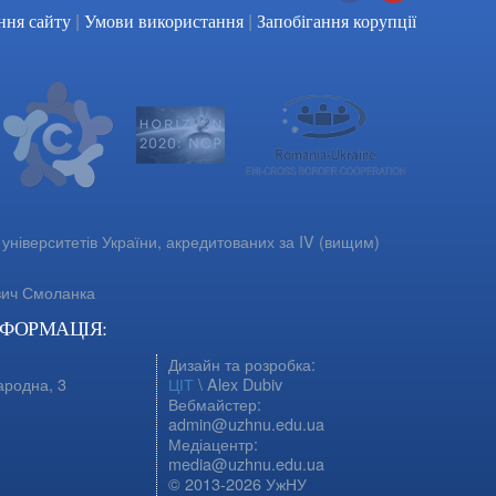
|
|
Facebook
YouTube
ння сайту
Умови використання
Запобігання корупції
університетів України, акредитованих за IV (вищим)
вич Смоланка
НФОРМАЦІЯ:
Дизайн та розробка:
ародна, 3
ЦІТ
\ Alex Dubiv
Вебмайстер:
admin@uzhnu.edu.ua
Медіацентр:
media@uzhnu.edu.ua
© 2013-2026 УжНУ