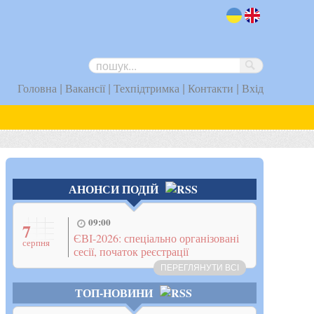
uk
en
|
|
|
|
Головна
Вакансії
Техпідтримка
Контакти
Вхід
АНОНСИ ПОДІЙ
09:00
7
ЄВІ-2026: спеціально організовані
серпня
сесії, початок реєстрації
ПЕРЕГЛЯНУТИ ВСІ
ТОП-НОВИНИ