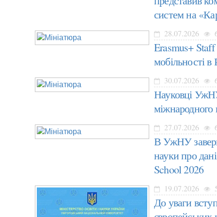
представив ко
систем на «Ка
28.07.2026
Erasmus+ Staff
мобільності в 
30.07.2026
Науковці УжНУ
міжнародного 
27.07.2026
В УжНУ заверш
науки про дані
School 2026
19.07.2026
До уваги вступ
європейських 