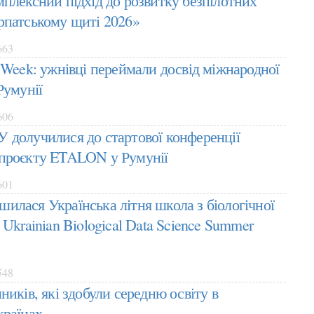
мплексний підхід до розвитку безпілотних
рпатському щиті 2026»
663
 Week: ужнівці переймали досвід міжнародної
Румунії
606
 долучилися до стартової конференції
проєкту ETALON у Румунії
601
илася Українська літня школа з біологічної
 Ukrainian Biological Data Science Summer
548
ників, які здобули середню освіту в
країнах