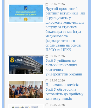
30.07.2026
Другий проміжний
рейтинг вступників, які
беруть участь у
широкому конкурсі для
вступу за ступенем
бакалавра та магістра
медичного та
фармацевтичного
спрямувань на основі
ПЗСО та НРК5
09.07.2026
УжНУ увійшов до
вісімки найкращих
класичних
університетів України
13.07.2026
Приймальна комісія
УжНУ обговорила
готовність до прийому
заяв вступників
10.07.2026