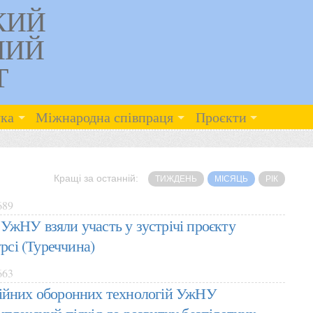
КИЙ
НИЙ
Т
ка
Міжнародна співпраця
Проєкти
Кращі за останній:
ТИЖДЕНЬ
МІСЯЦЬ
РІК
689
УжНУ взяли участь у зустрічі проєкту
урсі (Туреччина)
663
ійних оборонних технологій УжНУ