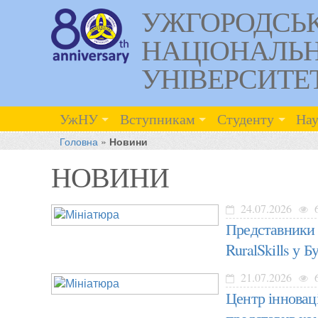
УЖГОРОДСЬ
НАЦІОНАЛЬ
УНІВЕРСИТЕ
УжНУ
Вступникам
Студенту
Нау
Головна
»
Новини
НОВИНИ
24.07.2026
Представники 
RuralSkills у Б
21.07.2026
Центр інновац