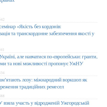
542
емінар «Якість без кордонів:
зація та транскордонне забезпечення якості у
541
країні, але навчатися по-європейськи: гранти,
оми та нові можливості пропонує УжНУ
534
памʼятають лозу: міжнародний воркшоп як
ереження традиційних ремесел
488
взяла участь у відродженій Ужгородській