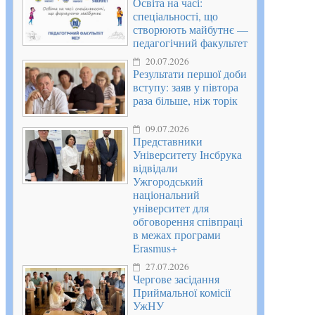
Освіта на часі:
спеціальності, що
створюють майбутнє —
педагогічний факультет
20.07.2026
Результати першої доби
вступу: заяв у півтора
раза більше, ніж торік
09.07.2026
Представники
Університету Інсбрука
відвідали
Ужгородський
національний
університет для
обговорення співпраці
в межах програми
Erasmus+
27.07.2026
Чергове засідання
Приймальної комісії
УжНУ